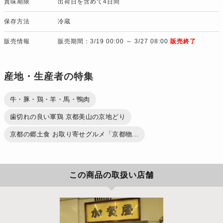
賞味期限
出荷日を含めて4日間
保存方法
冷蔵
販売情報
販売期間：3/19 00:00 ～ 3/27 08:00
販売終了
産地・生産者の特集
牛・豚・鶏・羊・馬・鴨肉
歯切れの良い軍鶏 京都美山の京地どり
京都の郷土食 お取り寄せグルメ「京都物...
この商品の取扱い店舗