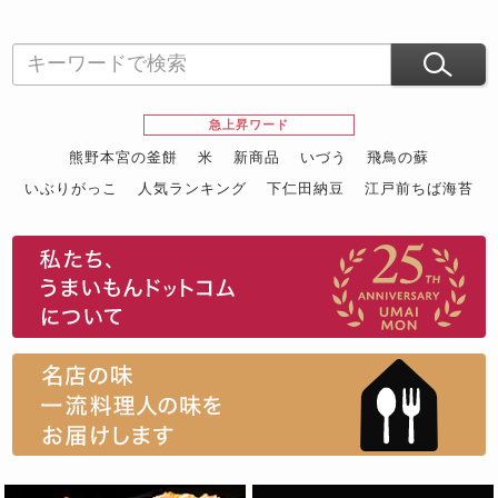
急上昇ワード
熊野本宮の釜餅
米
新商品
いづう
飛鳥の蘇
いぶりがっこ
人気ランキング
下仁田納豆
江戸前ちば海苔
スイーツ
ウニ
田舎庵の鰻
鮪
グルメギフトカタログ
名店の味