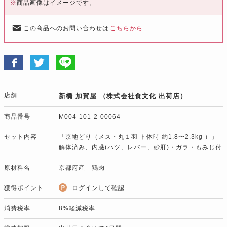
※
商品画像はイメージです。
この商品へのお問い合わせは
こちらから
店舗
新橋 加賀屋 （株式会社食文化 出荷店）
商品番号
M004-101-2-00064
セット内容
「京地どり（メス・丸１羽 ト体時 約1.8〜2.3kg ）」
解体済み、内臓(ハツ、レバー、砂肝)・ガラ・もみじ付
原材料名
京都府産 鶏肉
獲得ポイント
ログインして確認
消費税率
8%軽減税率