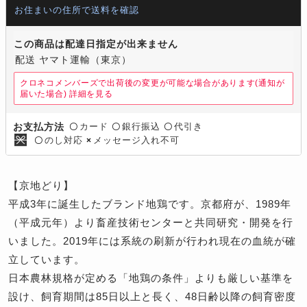
お住まいの住所で送料を確認
この商品は配達日指定が出来ません
配送 ヤマト運輸（東京）
クロネコメンバーズで出荷後の変更が可能な場合があります(通知が
届いた場合)
詳細を見る
カード
銀行振込
代引き
お支払方法
〇
〇
〇
のし対応
メッセージ入れ不可
〇
×
【京地どり】
平成3年に誕生したブランド地鶏です。京都府が、1989年
（平成元年）より畜産技術センターと共同研究・開発を行
いました。2019年には系統の刷新が行われ現在の血統が確
立しています。
日本農林規格が定める「地鶏の条件」よりも厳しい基準を
設け、飼育期間は85日以上と長く、48日齢以降の飼育密度