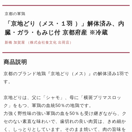
京都の軍鶏
「京地どり（メス・１羽 ）」解体済み、内
臓・ガラ・もみじ付 京都府産 ※冷蔵
新橋 加賀屋 （株式会社食文化 出荷店）
商品説明
京都のブランド地鶏『京地どり（メス）』の解体済み1羽で
す。
京地どりは、父に「シャモ」、母に「横斑プリマスロッ
ク」をもつ、軍鶏の血統50％の地鶏です。
力強く野性味の強い軍鶏の血を50％も受け継ぎながら、ク
セのない素直な味わいで、歯切れの良い肉質は、きめ細か
く、しっとりとしています。そのまま焼いて、肉の旨味を