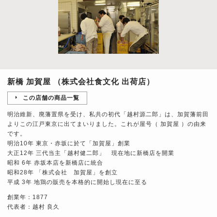
新橋 加賀屋 （株式会社食文化 出荷店）
この店舗の商品一覧
明治維新、廃藩置県を受け、私共の初代「越村源二郎」は、加賀藩前田
よりこの江戸東京に出てまいりました。これが屋号（ 加賀屋 ）の由来
です。
明治10年 東京・赤坂に於て「加賀屋」創業
大正12年 三代当主「越村健二郎」 現在地に新橋店を開業
昭和 6年 赤坂本店を新橋店に統合
昭和28年 「株式会社 加賀屋」を創立
平成 3年 地鶏の販売を本格的に開始し現在に至る
創業年：1877
代表者：越村 良久