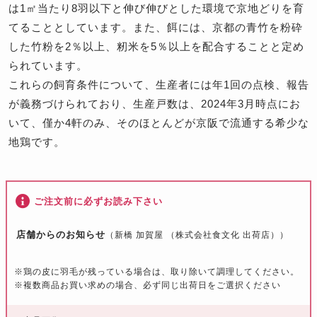
は1㎡当たり8羽以下と伸び伸びとした環境で京地どりを育
てることとしています。また、餌には、京都の青竹を粉砕
した竹粉を2％以上、籾米を5％以上を配合することと定め
られています。
これらの飼育条件について、生産者には年1回の点検、報告
が義務づけられており、生産戸数は、2024年3月時点にお
いて、僅か4軒のみ、そのほとんどが京阪で流通する希少な
地鶏です。
ご注文前に必ずお読み下さい
店舗からのお知らせ
（新橋 加賀屋 （株式会社食文化 出荷店））
※
鶏の皮に羽毛が残っている場合は、取り除いて調理してください。
※
複数商品お買い求めの場合、必ず同じ出荷日をご選択ください