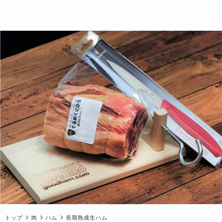
トップ
肉
ハム
長期熟成生ハム