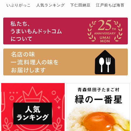
いぶりがっこ
人気ランキング
下仁田納豆
江戸前ちば海苔
スイーツ
ウニ
田舎庵の鰻
鮪
グルメギフトカタログ
名店の味