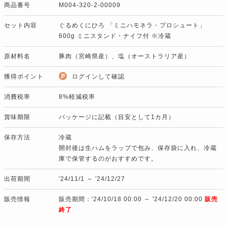
商品番号
M004-320-2-00009
セット内容
ぐるめくにひろ 「ミニハモネラ・プロシュート」
600g ミニスタンド・ナイフ付 ※冷蔵
原材料名
豚肉（宮崎県産）、塩（オーストラリア産）
獲得ポイント
ログインして確認
消費税率
8%軽減税率
賞味期限
パッケージに記載（目安として1カ月）
保存方法
冷蔵
開封後は生ハムをラップで包み、保存袋に入れ、冷蔵
庫で保管するのがおすすめです。
出荷期間
'24/11/1 ～ '24/12/27
販売情報
販売期間：'24/10/18 00:00 ～ '24/12/20 00:00
販売
終了