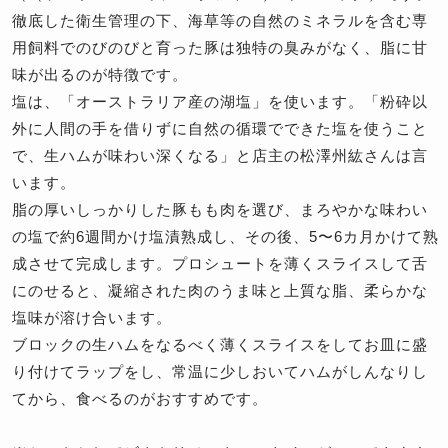
徹底した衛生管理の下、海草等の自然のミネラルを含む専
用飼料でのびのびと育った豚は独特の臭みがなく、脂に甘
味が出るのが特徴です。
塩は、「オーストラリア産の湖塩」を使います。「粉砕以
外に人間の手を借りずに自然の循環でできた塩を使うこと
で、生ハムが味わい深くなる」と店主の松澤州紘さんは言
います。
脂の厚いしっかりした豚もも肉を選び、まろやかな味わい
の塩で約6週間かけ塩漬熟成し、その後、5〜6カ月かけて熟
成させて完成します。プロシュートを薄くスライスして舌
にのせると、凝縮された肉のうま味と上質な脂、柔らかな
塩味が溶け合います。
ブロックの生ハムをなるべく薄くスライスをしてお皿に盛
り付けてラップをし、常温に少しおいてハムがしんなりし
てから、食べるのがおすすめです。