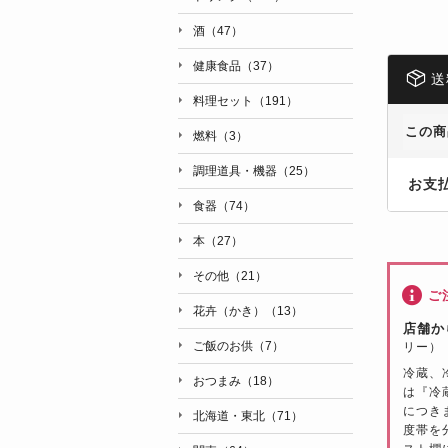
酒（47）
健康食品（37）
送
料理セット（191）
この商
燃料（3）
調理道具・機器（25）
お支
食器（74）
本（27）
その他（21）
ご
花卉（かき）（13）
店舗か
ご飯のお供（7）
リー）
冷蔵、
おつまみ（18）
は『冷
につき
北海道・東北（71）
度帯を