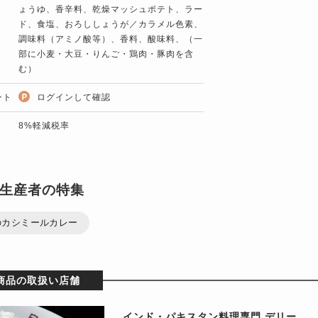
ょうゆ、香辛料、乾燥マッシュポテト、ラー
ド、食塩、おろししょうが／カラメル色素、
調味料（アミノ酸等）、香料、酸味料、（一
部に小麦・大豆・りんご・鶏肉・豚肉を含
む）
ント
ログインして確認
8%軽減税率
生産者の特集
のカシミールカレー
商品の取扱い店舗
インド・パキスタン料理専門 デリー