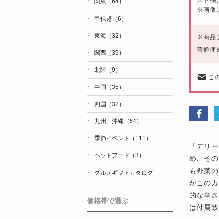
スト欄
関東（64）
※画像
甲信越（6）
東海（32）
※
商品
普通便
関西（39）
北陸（9）
こ
中国（35）
四国（32）
九州・沖縄（54）
季節イベント（111）
「デリー
ペットフード（3）
め、その
も野菜の
グルメギフトカタログ
がこのカ
的な辛さ
価格帯で選ぶ
は付属致