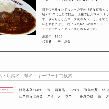
日本の本格インドカレーの草分け的な存在とし
昭和31年に上野で開店、現在では六本木・ミ
す。さらりとしたスープ状のカレーは、今でこ
味を大切に守り、特に人気No.1の極辛カシミ
ューまでカジュアルに楽しめる店です。
創業年：1956
代表者：田中 源吾
熊野本宮の釜餅
米
新商品
いづう
飛鳥の蘇
い
昇ワード
江戸前ちば海苔
スイーツ
ウニ
田舎庵の鰻
鮪