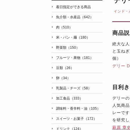
デリ
着日指定ができる商品
インド・
魚介類・水産品（642）
肉（510）
商品説
米・パン・麺（180）
絶大な人
野菜類（150）
と玉ねぎ
フルーツ・果物（181）
個）
デリー 
豆類（26）
卵（34）
目利き
乳製品・チーズ（58）
デリーの
加工食品（333）
人気商品
調味料・香辛料・油（105）
レーです
スイーツ・お菓子（172）
を研究し
萩原 章
ドリンク（124）