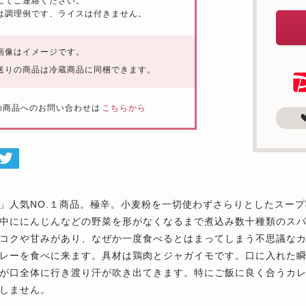
にてご連絡ください。
は調理例です、ライスは付きません。
画像はイメージです。
送りの商品は冷蔵商品に同梱できます。
の商品へのお問い合わせは
こちらから
」人気NO.１商品。極辛。小麦粉を一切使わずさらりとしたスー
中ににんじんなどの野菜を形がなくなるまで煮込み数十種類のス
コクや甘みがあり、なぜか一度食べるとはまってしまう不思議な
レーを食べに来ます。具材は鶏肉とジャガイモです。口に入れた
が口全体に行き渡り汗が吹き出てきます。特にご飯に良く合うカレ
しません。