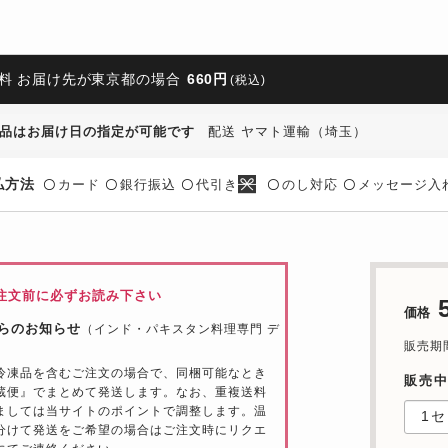
料 お届け先が東京都の場合
660円
(税込)
品はお届け日の指定が可能です
配送 ヤマト運輸（埼玉）
払方法
カード
銀行振込
代引き
のし対応
メッセージ入
〇
〇
〇
〇
〇
注文前に必ずお読み下さい
価格
らのお知らせ
（インド・パキスタン料理専門 デ
販売期間：
冷凍品を含むご注文の場合で、同梱可能なとき
販売
蔵便』でまとめて発送します。なお、重複送料
ましては当サイトのポイントで調整します。温
分けて発送をご希望の場合はご注文時にリクエ