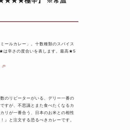
★★★★極辛】 ※常温
シミールカレー」。十数種類のスパイス
★は辛さの度合いを表します。最高★5
ら
多数のリピーターがいる、デリー一番の
いですが、不思議とまた食べたくなるカ
ヒカリが一番合う、日本のお米との相性
ね！』と注文する恐るべきカレーです。