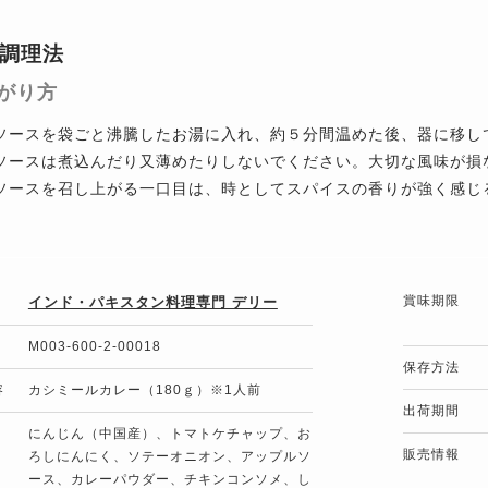
調理法
がり方
ソースを袋ごと沸騰したお湯に入れ、約５分間温めた後、器に移し
ソースは煮込んだり又薄めたりしないでください。大切な風味が損
ソースを召し上がる一口目は、時としてスパイスの香りが強く感じ
賞味期限
インド・パキスタン料理専門 デリー
M003-600-2-00018
保存方法
容
カシミールカレー（180ｇ）※1人前
出荷期間
にんじん（中国産）、トマトケチャップ、お
販売情報
ろしにんにく、ソテーオニオン、アップルソ
ース、カレーパウダー、チキンコンソメ、し