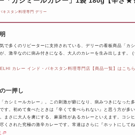
ー「カシミールカレー」1袋 180g【辛さ★
パキスタン料理専門 デリー
明
気で多くのリピーターに支持されている、デリーの看板商品「カ
が、激辛なのに病み付きになる、大人のカレーを生み出します。 (
DELHI カレー インド・パキスタン料理専門店【商品一覧】はこち
の一押し
「カシミールカレー」。この刺激が癖になり、病みつきになった
です。初めて食べたときは『辛くて食べられない』と思う方が多
。まさに大人を虜にする、麻薬性があるカレーといえます。コシ
尽くされた究極の激辛カレーです。常連はさらに『ホットにして
史