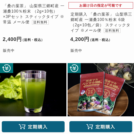
「桑の葉茶」 山梨県三郷町産 一
お届け日の指定が可能です
瀬桑100％粉末 （2g×10包）
定期購入 「桑の葉茶」 山梨県三
×3Pセット スティックタイプ ※
郷町産 一瀬桑100％粉末 6袋
常温 メール便
送料無料
（2g×10包／袋） スティックタ
イプ ※メール便
送料無料
2,400円
4,200円
（送料・税込）
（送料・税込）
販売中
販売中