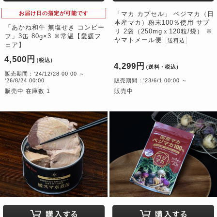
お届け日の指定が可能です
「マカ カプセル」 ベジマカ（日
本産マカ）粉末100％使用 サプ
「あかね和牛 無塩せき コンビー
リ 2袋（250mgｘ120粒/袋） ※
フ」3缶 80g×3 ※常温【愛媛フ
ヤマトメール便
送料込
ェア】
4,500円
（税込）
4,299円
（送料・税込）
販売期間：'24/12/28 00:00 ～
'26/8/24 00:00
販売期間：'23/6/1 00:00 ～
販売中 在庫数 1
販売中