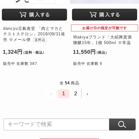
dancyu元氣食堂 「肉とマカと
お届け日の指定が可能です
テストステロン」2018/08/31発
Wakiyaブランド「大紹興貴酒
売 ※メール便
送料込
陳醸15年」1個 500ml ※常温
1,324円
11,550円
（送料・税込）
（税込）
販売中 在庫数 387
販売中 在庫数 6
全
54
商品
1
2
‹
›