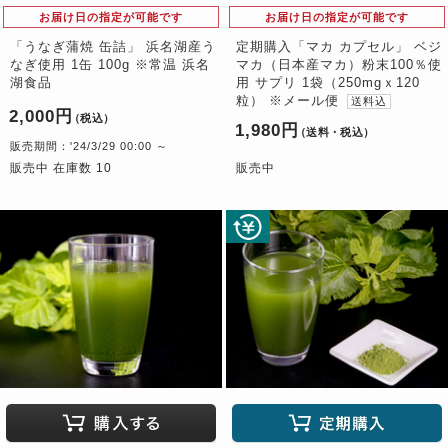
お届け日の指定が可能です
お届け日の指定が可能です
「うなぎ蒲焼 缶詰」 浜名湖産う
定期購入「マカ カプセル」 ベジ
なぎ使用 1缶 100g ※常温 浜名
マカ（日本産マカ）粉末100％使
湖食品
用 サプリ 1袋（250mgｘ120
粒） ※メール便
送料込
2,000円
（税込）
1,980円
（送料・税込）
販売期間：'24/3/29 00:00 ～
販売中 在庫数 10
販売中