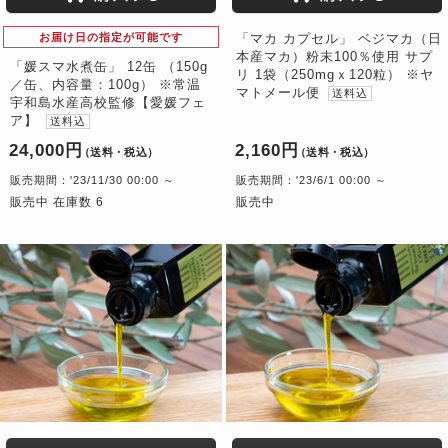
お届け日の指定が可能です
「マカ カプセル」 ベジマカ（日
本産マカ）粉末100％使用 サプ
「媛スマ水煮缶」 12缶 （150g
リ 1袋（250mgｘ120粒） ※ヤ
／缶、内容量：100g） ※常温
マトメール便
送料込
宇和島水産高校監修【愛媛フェ
ア】
送料込
24,000円
2,160円
（送料・税込）
（送料・税込）
販売期間：'23/11/30 00:00 ～
販売期間：'23/6/1 00:00 ～
販売中 在庫数 6
販売中