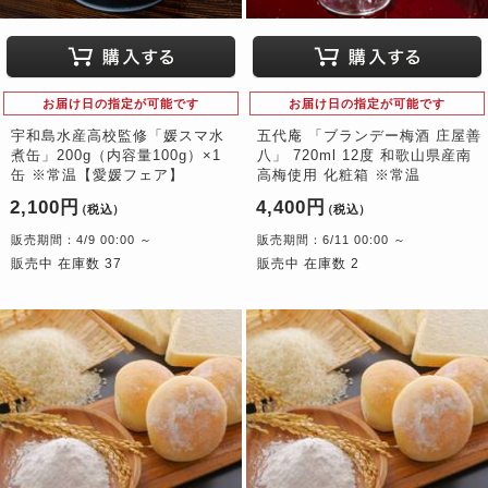
お届け日の指定が可能です
お届け日の指定が可能です
宇和島水産高校監修「媛スマ水
五代庵 「ブランデー梅酒 庄屋善
煮缶」200g（内容量100g）×1
八」 720ml 12度 和歌山県産南
缶 ※常温【愛媛フェア】
高梅使用 化粧箱 ※常温
2,100円
4,400円
（税込）
（税込）
販売期間：4/9 00:00 ～
販売期間：6/11 00:00 ～
販売中 在庫数 37
販売中 在庫数 2