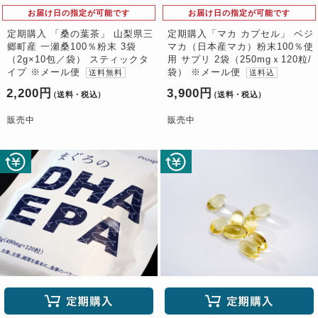
お届け日の指定が可能です
お届け日の指定が可能です
定期購入 「桑の葉茶」 山梨県三
定期購入「マカ カプセル」 ベジ
郷町産 一瀬桑100％粉末 3袋
マカ（日本産マカ）粉末100％使
（2g×10包／袋） スティックタ
用 サプリ 2袋（250mgｘ120粒/
イプ ※メール便
袋） ※メール便
送料無料
送料込
2,200円
3,900円
（送料・税込）
（送料・税込）
販売中
販売中