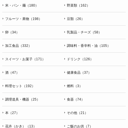
米・パン・麺（180）
野菜類（162）
フルーツ・果物（198）
豆類（26）
卵（34）
乳製品・チーズ（58）
加工食品（332）
調味料・香辛料・油（105）
スイーツ・お菓子（171）
ドリンク（126）
酒（47）
健康食品（37）
料理セット（192）
燃料（3）
調理道具・機器（25）
食器（74）
本（27）
その他（21）
花卉（かき）（13）
ご飯のお供（7）