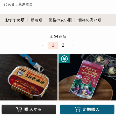
代表者：萩原章史
おすすめ順
新着順
価格の安い順
価格の高い順
全
54
商品
1
2
‹
›