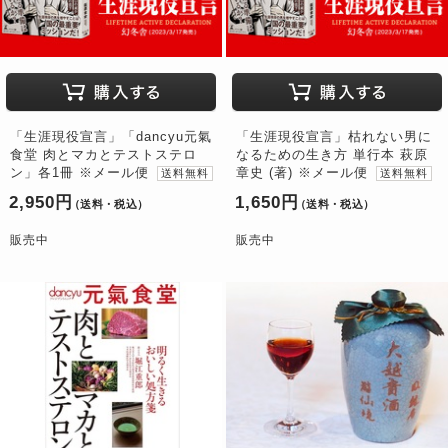
「生涯現役宣言」「dancyu元氣
「生涯現役宣言」枯れない男に
食堂 肉とマカとテストステロ
なるための生き方 単行本 萩原
ン」各1冊 ※メール便
章史 (著) ※メール便
送料無料
送料無料
2,950円
1,650円
（送料・税込）
（送料・税込）
販売中
販売中