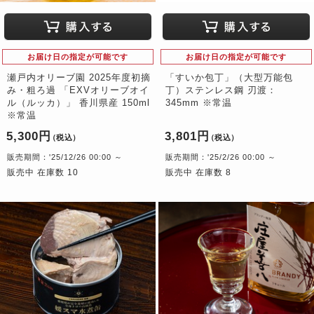
お届け日の指定が可能です
お届け日の指定が可能です
瀬戸内オリーブ園 2025年度初摘
「すいか包丁」（大型万能包
み・粗ろ過 「EXVオリーブオイ
丁）ステンレス鋼 刃渡：
ル（ルッカ）」 香川県産 150ml
345mm ※常温
※常温
5,300円
3,801円
（税込）
（税込）
販売期間：'25/12/26 00:00 ～
販売期間：'25/2/26 00:00 ～
販売中 在庫数 10
販売中 在庫数 8