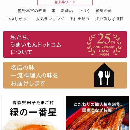
急上昇ワード
熊野本宮の釜餅
米
新商品
いづう
飛鳥の蘇
いぶりがっこ
人気ランキング
下仁田納豆
江戸前ちば海苔
スイーツ
ウニ
田舎庵の鰻
鮪
グルメギフトカタログ
名店の味