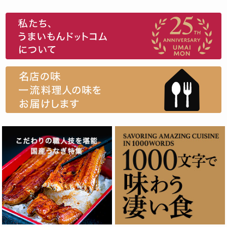
スイーツ
ウニ
田舎庵の鰻
鮪
グルメギフトカタログ
名店の味