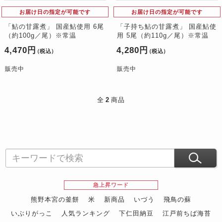
お届け日の指定が可能です
お届け日の指定が可能です
「鮎の甘露煮」 国産鮎使用 6尾
「子持ち鮎の甘露煮」 国産鮎使
（約100g／尾）※常温
用 5尾（約110g／尾）※常温
4,470円
4,280円
（税込）
（税込）
販売中
販売中
全
2
商品
急上昇ワード
熊野本宮の釜餅
米
新商品
いづう
飛鳥の蘇
いぶりがっこ
人気ランキング
下仁田納豆
江戸前ちば海苔