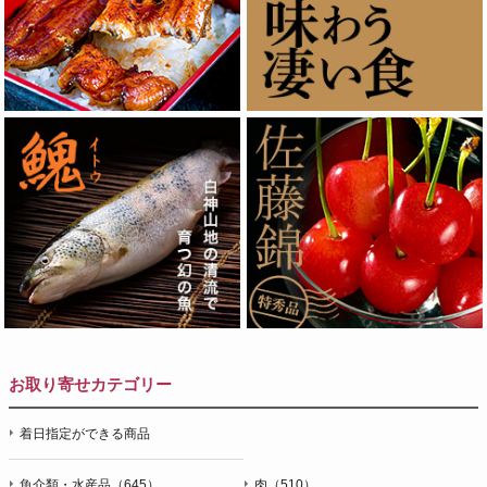
お取り寄せカテゴリー
着日指定ができる商品
魚介類・水産品（645）
肉（510）