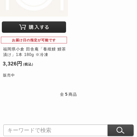
お届け日の指定が可能です
福岡県小倉 田舎庵「養殖鰻 鰻茶
漬け」1本 180g ※冷凍
3,326円
（税込）
販売中
全
5
商品