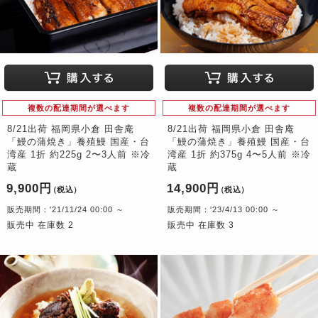
複数の配達期間が選べます
複数の配達期間が選べます
8/21出荷 福岡県小倉 田舎庵
8/21出荷 福岡県小倉 田舎庵
「鰻の蒲焼き」養殖鰻 国産・台
「鰻の蒲焼き」養殖鰻 国産・台
湾産 1折 約225g 2〜3人前 ※冷
湾産 1折 約375g 4〜5人前 ※冷
蔵
蔵
9,900円
14,900円
（税込）
（税込）
販売期間：'21/11/24 00:00 ～
販売期間：'23/4/13 00:00 ～
販売中 在庫数 2
販売中 在庫数 3