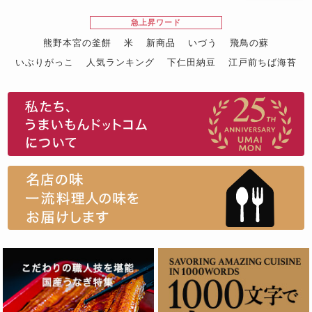
急上昇ワード
熊野本宮の釜餅
米
新商品
いづう
飛鳥の蘇
いぶりがっこ
人気ランキング
下仁田納豆
江戸前ちば海苔
スイーツ
ウニ
田舎庵の鰻
鮪
グルメギフトカタログ
名店の味