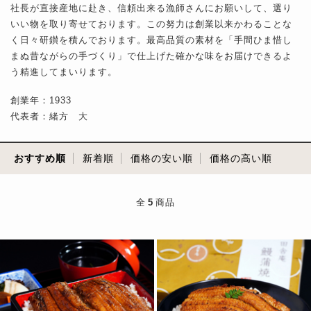
社長が直接産地に赴き、信頼出来る漁師さんにお願いして、選り
いい物を取り寄せております。この努力は創業以来かわることな
く日々研鑚を積んでおります。最高品質の素材を「手間ひま惜し
まぬ昔ながらの手づくり」で仕上げた確かな味をお届けできるよ
う精進してまいります。
創業年：1933
代表者：緒方 大
おすすめ順
新着順
価格の安い順
価格の高い順
全
5
商品