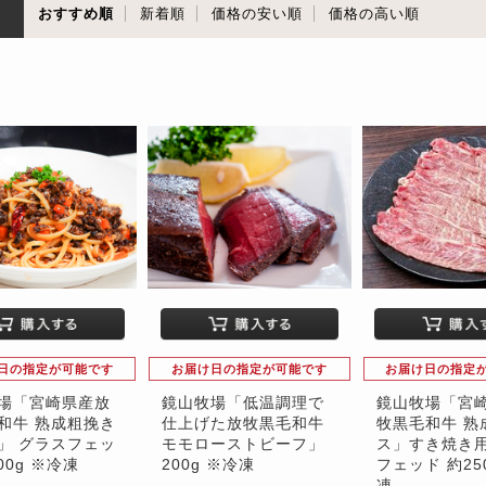
順
おすすめ順
新着順
価格の安い順
価格の高い順
日の指定が可能です
お届け日の指定が可能です
お届け日の指定
場「宮崎県産放
鏡山牧場「低温調理で
鏡山牧場「宮
和牛 熟成粗挽き
仕上げた放牧黒毛和牛
牧黒毛和牛 熟
」 グラスフェッ
モモローストビーフ」
ス」すき焼き用
00g ※冷凍
200g ※冷凍
フェッド 約25
凍