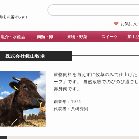
お気に入
魚介・水産品
肉類・卵
果物・野菜
スイーツ
加工
株式会社鏡山牧場
穀物飼料を与えずに牧草のみで仕上げた
ーフ」です。 自然放牧でのびのび過ご
赤身肉です。
創業年：1974
代表者：八崎秀則