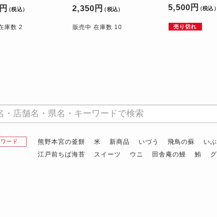
5,500円
0円
2,350円
（税込
（税込）
（税込）
在庫数 2
販売中 在庫数 10
売り切れ
熊野本宮の釜餅
米
新商品
いづう
飛鳥の蘇
い
昇ワード
江戸前ちば海苔
スイーツ
ウニ
田舎庵の鰻
鮪