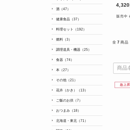
4,32
酒（47）
販売中 
健康食品（37）
料理セット（192）
燃料（3）
全
7
商品
調理道具・機器（25）
食器（74）
本（27）
その他（21）
急上
花卉（かき）（13）
ご飯のお供（7）
おつまみ（18）
北海道・東北（71）