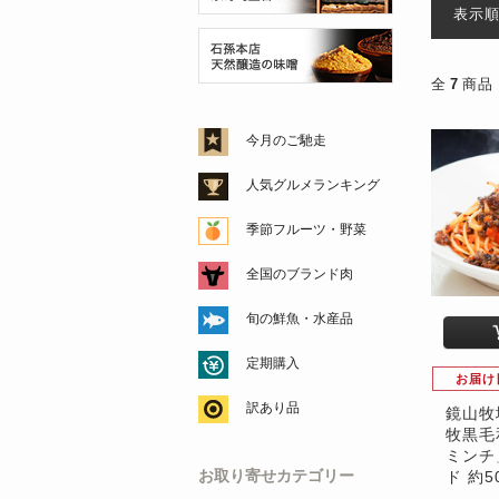
表示
全
7
商品
今月のご馳走
人気グルメランキング
季節フルーツ・野菜
全国のブランド肉
旬の鮮魚・水産品
定期購入
お届け
訳あり品
鏡山牧
牧黒毛
ミンチ
お取り寄せカテゴリー
ド 約5