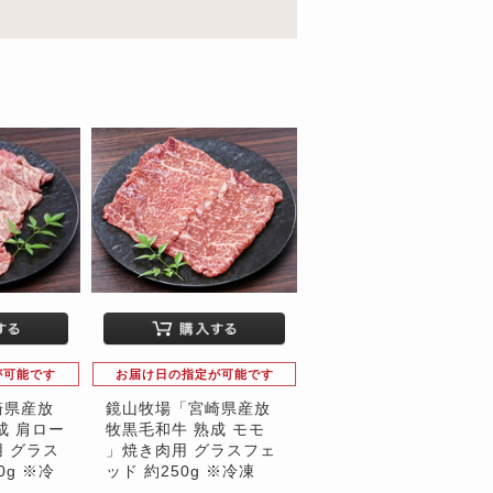
が可能です
お届け日の指定が可能です
崎県産放
鏡山牧場「宮崎県産放
成 肩ロー
牧黒毛和牛 熟成 モモ
 グラス
」焼き肉用 グラスフェ
0g ※冷
ッド 約250g ※冷凍