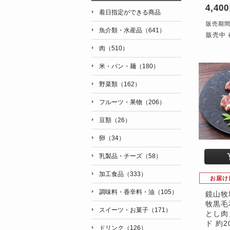
4,40
着日指定ができる商品
販売期間：'
魚介類・水産品（641）
販売中 
肉（510）
米・パン・麺（180）
野菜類（162）
フルーツ・果物（206）
豆類（26）
卵（34）
乳製品・チーズ（58）
加工食品（333）
お届け
調味料・香辛料・油（105）
鏡山牧
牧黒毛
スイーツ・お菓子（171）
とし肉
ド 約2
ドリンク（126）