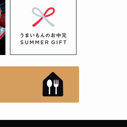
もんドットコム」について
「名店の味」TVメディアで