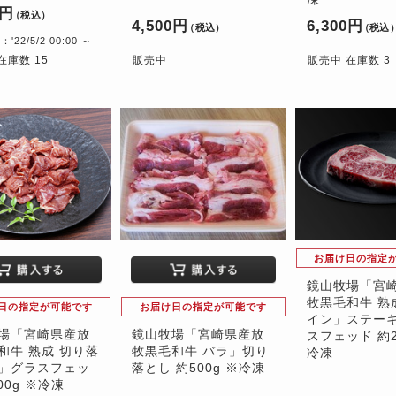
0円
（税込）
4,500円
6,300円
（税込）
（税込
22/5/2 00:00 ～
在庫数 15
販売中
販売中 在庫数 3
お届け日の指定
鏡山牧場「宮
牧黒毛和牛 熟
日の指定が可能です
お届け日の指定が可能です
イン」ステーキ
場「宮崎県産放
鏡山牧場「宮崎県産放
スフェッド 約2
和牛 熟成 切り落
牧黒毛和牛 バラ」切り
冷凍
」グラスフェッ
落とし 約500g ※冷凍
00g ※冷凍