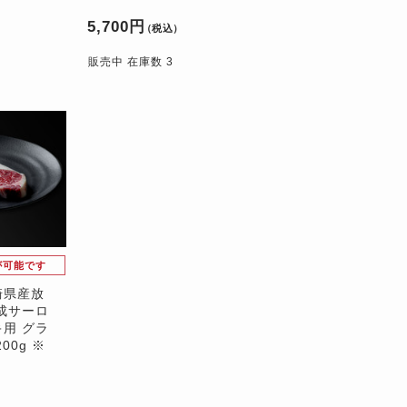
5,700円
）
（税込）
販売中 在庫数 3
が可能です
崎県産放
成サーロ
用 グラ
00g ※