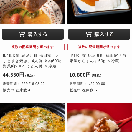
複数の配達期間が選べます
複数の配達期間が選べます
8/19出荷 紀尾井町 福田家「と
8/19出荷 紀尾井町 福田家「自
まとすき焼き」4人前 肉約600g
家製からすみ」50g ※冷蔵
野菜約900g うどん付 ※冷蔵
44,550円
10,800円
（税込）
（税込）
販売期間：'22/4/16 08:00 ～
販売期間：1/29 00:00 ～
販売中 在庫数 4
販売中 在庫数 5