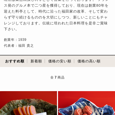
ス発のグルメ本で二つ星を獲得しており、現在は創業80年を
迎えた料亭として、時代に沿った福田家の改革、そして変わ
らず守り続けるもののを大切にしつつ、新しいことにもチャ
レンジしております。伝統に培われた日本料理を是非ご賞味
下さい。
創業年：1939
代表者：福田 貴之
おすすめ順
新着順
価格の安い順
価格の高い順
全
7
商品