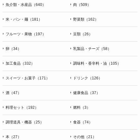
魚介類・水産品（640）
肉（509）
米・パン・麺（181）
野菜類（162）
フルーツ・果物（197）
豆類（26）
卵（34）
乳製品・チーズ（58）
加工食品（332）
調味料・香辛料・油（105）
スイーツ・お菓子（171）
ドリンク（126）
酒（47）
健康食品（37）
料理セット（192）
燃料（3）
調理道具・機器（25）
食器（74）
本（27）
その他（21）