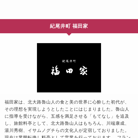
紀尾井町 福田家
福田家は、北大路魯山人の食と美の世界に心酔した初代が、
その理想を実現しようとしたことにはじまりました。魯山人
に指導を受けながら、五感を満足させる「もてなし」を追及
し、旅館料亭として、北大路魯山人はもちろん、川端康成、
湯川秀樹、イサムノグチらの文化人が定宿しておりました。
現在は業態転換し料亭として営業を行っております。 フラン