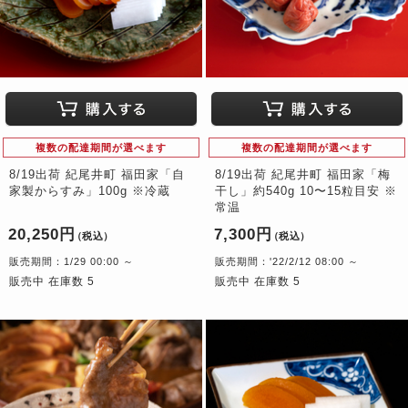
複数の配達期間が選べます
複数の配達期間が選べます
8/19出荷 紀尾井町 福田家「自
8/19出荷 紀尾井町 福田家「梅
家製からすみ」100g ※冷蔵
干し」約540g 10〜15粒目安 ※
常温
20,250円
7,300円
（税込）
（税込）
販売期間：1/29 00:00 ～
販売期間：'22/2/12 08:00 ～
販売中 在庫数 5
販売中 在庫数 5