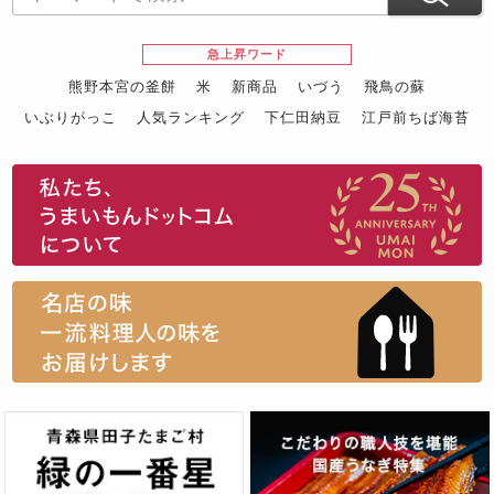
急上昇ワード
熊野本宮の釜餅
米
新商品
いづう
飛鳥の蘇
いぶりがっこ
人気ランキング
下仁田納豆
江戸前ちば海苔
スイーツ
ウニ
田舎庵の鰻
鮪
グルメギフトカタログ
名店の味