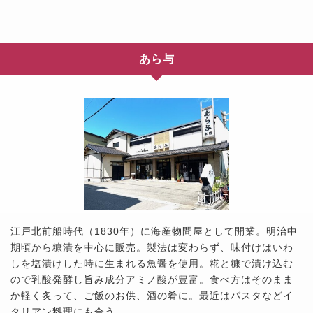
あら与
江戸北前船時代（1830年）に海産物問屋として開業。明治中
期頃から糠漬を中心に販売。製法は変わらず、味付けはいわ
しを塩漬けした時に生まれる魚醤を使用。糀と糠で漬け込む
ので乳酸発酵し旨み成分アミノ酸が豊富。食べ方はそのまま
か軽く炙って、ご飯のお供、酒の肴に。最近はパスタなどイ
タリアン料理にも合う。