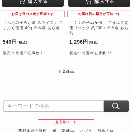
お届け日の指定が可能です
お届け日の指定が可能です
「ふぐの子ぬか漬 スライス」 ご
「ふぐの子ぬか漬」 ごまふぐ使
まふぐ使用 40g ※冷蔵 あら与
用 1パック 約200g ※冷蔵 あら
与
540円
1,296円
（税込）
（税込）
販売中 毎週20在庫数 11
販売中 毎週20在庫数 15
全
2
商品
急上昇ワード
熊野本宮の釜餅
米
新商品
いづう
飛鳥の蘇