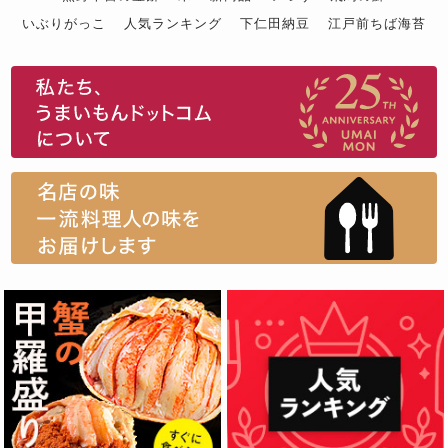
いぶりがっこ
人気ランキング
下仁田納豆
江戸前ちば海苔
スイーツ
ウニ
田舎庵の鰻
鮪
グルメギフトカタログ
名店の味