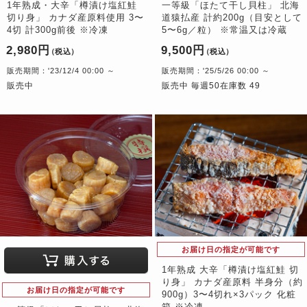
1年熟成・大辛「樽漬け塩紅鮭
一等級「ほたて干し貝柱」 北海
切り身」 カナダ産原料使用 3〜
道猿払産 計約200g（目安として
4切 計300g前後 ※冷凍
5〜6g／粒） ※常温又は冷蔵
2,980円
9,500円
（税込）
（税込）
販売期間：'23/12/4 00:00 ～
販売期間：'25/5/26 00:00 ～
販売中
販売中 毎週50在庫数 49
お届け日の指定が可能です
1年熟成 大辛「樽漬け塩紅鮭 切
り身」 カナダ産原料 半身分（約
お届け日の指定が可能です
900g）3〜4切れ×3パック 化粧
箱 ※冷凍