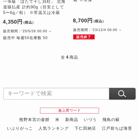
一等級「ほたて干し貝柱」 北海
道猿払産 計約90g（目安として
5〜6g／粒） ※常温又は冷蔵
8,700円
4,350円
（税込）
（税込）
販売期間：'23/12/4 00:00 ～
販売期間：'25/5/26 00:00 ～
販売終了
販売中 毎週50在庫数 50
全
4
商品
急上昇ワード
熊野本宮の釜餅
米
新商品
いづう
飛鳥の蘇
いぶりがっこ
人気ランキング
下仁田納豆
江戸前ちば海苔
スイーツ
ウニ
田舎庵の鰻
鮪
グルメギフトカタログ