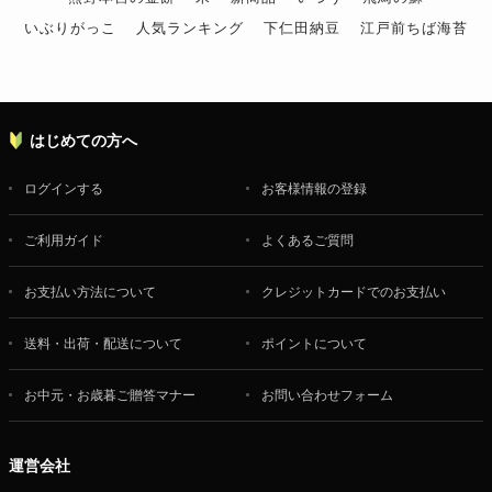
いぶりがっこ
人気ランキング
下仁田納豆
江戸前ちば海苔
スイーツ
ウニ
田舎庵の鰻
鮪
グルメギフトカタログ
名店の味
はじめての方へ
ログインする
お客様情報の登録
ご利用ガイド
よくあるご質問
お支払い方法について
クレジットカードでのお支払い
送料・出荷・配送について
ポイントについて
お中元・お歳暮ご贈答マナー
お問い合わせフォーム
運営会社