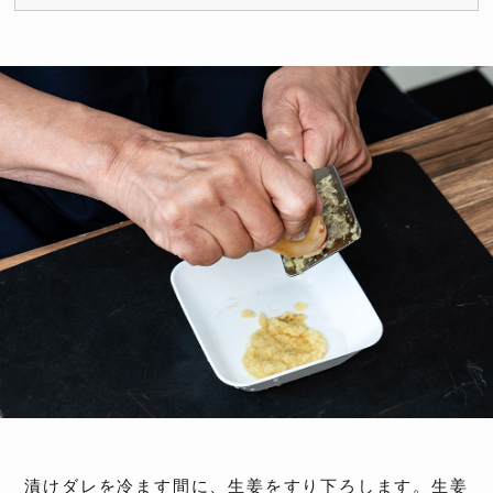
漬けダレを冷ます間に、生姜をすり下ろします。生姜