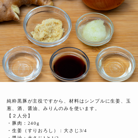
純粋黒豚が主役ですから、材料はシンプルに生姜、玉
葱、酒、醤油、みりんのみを使います。
【２人分】
・豚肉：240g
・生姜（すりおろし）：大さじ3/4
・醤油：大さじ1と1/2