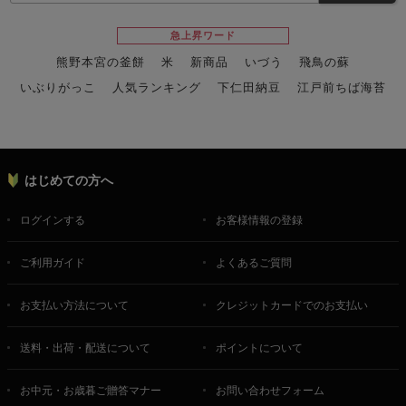
急上昇ワード
熊野本宮の釜餅
米
新商品
いづう
飛鳥の蘇
いぶりがっこ
人気ランキング
下仁田納豆
江戸前ちば海苔
スイーツ
ウニ
田舎庵の鰻
鮪
グルメギフトカタログ
名店の味
はじめての方へ
ログインする
お客様情報の登録
ご利用ガイド
よくあるご質問
お支払い方法について
クレジットカードでのお支払い
送料・出荷・配送について
ポイントについて
お中元・お歳暮ご贈答マナー
お問い合わせフォーム