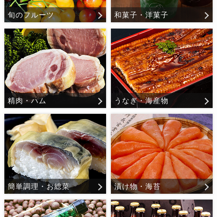
旬のフルーツ
和菓子・洋菓子
精肉・ハム
うなぎ・海産物
簡単調理・お総菜
漬け物・海苔