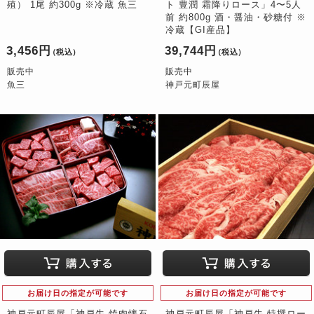
殖） 1尾 約300g ※冷蔵 魚三
ト 豊潤 霜降りロース」4〜5人
前 約800g 酒・醤油・砂糖付 ※
冷蔵【GI産品】
3,456円
39,744円
（税込）
（税込）
販売中
販売中
魚三
神戸元町辰屋
お届け日の指定が可能です
お届け日の指定が可能です
神戸元町辰屋「神戸牛 焼肉懐石
神戸元町辰屋「神戸牛 特撰ロー