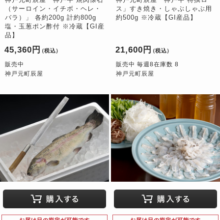
（サーロイン・イチボ・ヘレ・
ス」すき焼き・しゃぶしゃぶ用
バラ）」 各約200g 計約800g
約500g ※冷蔵【GI産品】
塩・玉葱ポン酢付 ※冷蔵【GI産
品】
45,360円
21,600円
（税込）
（税込）
販売中
販売中 毎週8在庫数 8
神戸元町辰屋
神戸元町辰屋
お届け日の指定が可能です
お届け日の指定が可能です