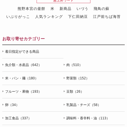
急上昇ワード
熊野本宮の釜餅
米
新商品
いづう
飛鳥の蘇
いぶりがっこ
人気ランキング
下仁田納豆
江戸前ちば海苔
スイーツ
ウニ
田舎庵の鰻
鮪
グルメギフトカタログ
名店の味
お取り寄せカテゴリー
着日指定ができる商品
魚介類・水産品（642）
肉（510）
米・パン・麺（180）
野菜類（152）
フルーツ・果物（193）
豆類（26）
卵（34）
乳製品・チーズ（58）
加工食品（337）
調味料・香辛料・油（113）