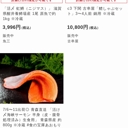
「活〆 虹鱒（ニジマス）」 滋賀
c3 下関 古串屋「鱧しゃぶセッ
県醒井養鱒場産 1尾 原魚で約
ト」3〜4人前 鍋用 ※冷蔵
1kg ※冷蔵
3,996円
10,800円
（税込）
（税込）
販売中
販売中
魚三
古串屋
7/6〜11出荷◎ 青森直送 「活け
〆海峡サーモン 半身（皮・腹骨
処理済み）生食用」 青森県産 約
800g ※冷蔵 #食の宝庫あおもり