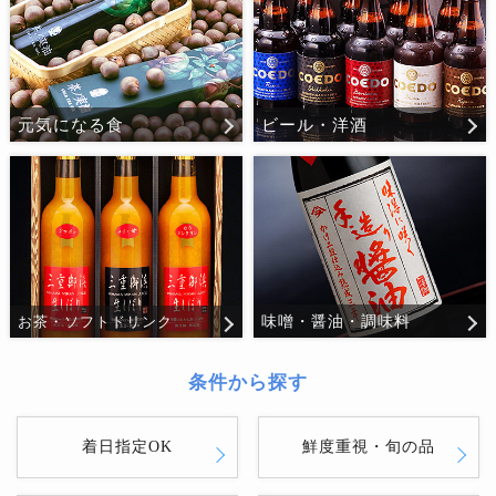
元気になる食
ビール・洋酒
味噌・醤油・調味料
お茶・ソフトドリンク
条件から探す
着日指定OK
鮮度重視・旬の品