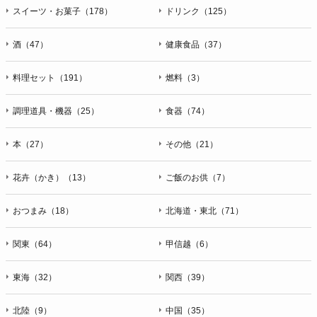
スイーツ・お菓子（178）
ドリンク（125）
酒（47）
健康食品（37）
料理セット（191）
燃料（3）
調理道具・機器（25）
食器（74）
本（27）
その他（21）
花卉（かき）（13）
ご飯のお供（7）
おつまみ（18）
北海道・東北（71）
関東（64）
甲信越（6）
東海（32）
関西（39）
北陸（9）
中国（35）