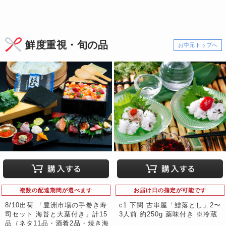
鮮度重視・旬の品
お中元トップへ
複数の配達期間が選べます
お届け日の指定が可能です
8/10出荷 「豊洲市場の手巻き寿
c1 下関 古串屋「鱧落とし」2〜
司セット 海苔と大葉付き」計15
3人前 約250g 薬味付き ※冷蔵
品（ネタ11品・酒肴2品・焼き海