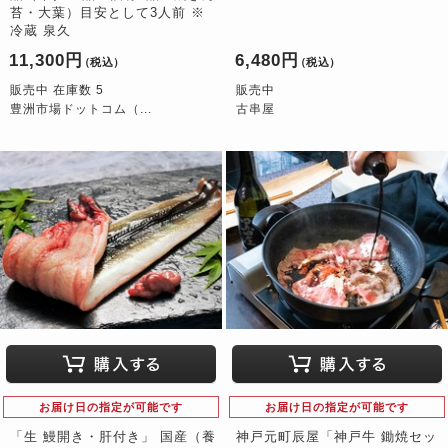
苔・大葉）目安として3人前 ※
冷蔵 泉久
11,300円
6,480円
（税込）
（税込）
販売中 在庫数 5
販売中
豊洲市場ドットコム（...
古串屋
お届け日の指定が可能です
お届け日の指定が可能です
「生 鰻開き・肝付き」 国産（養
神戸元町辰屋「神戸牛 鋤焼セッ