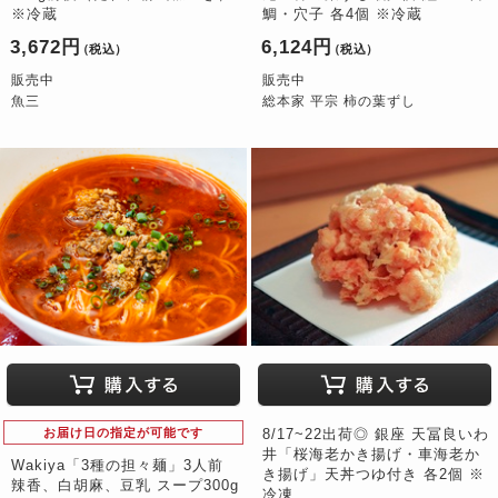
※冷蔵
鯛・穴子 各4個 ※冷蔵
3,672円
6,124円
（税込）
（税込）
販売中
販売中
魚三
総本家 平宗 柿の葉ずし
お届け日の指定が可能です
8/17~22出荷◎ 銀座 天冨良いわ
井「桜海老かき揚げ・車海老か
Wakiya「3種の担々麺」3人前
き揚げ」天丼つゆ付き 各2個 ※
辣香、白胡麻、豆乳 スープ300g
冷凍