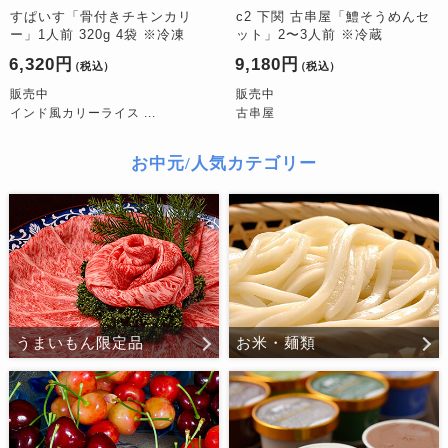
すぱいす「骨付きチキンカリ
c2 下関 古串屋「鱧そうめんセ
ー」1人前 320g 4袋 ※冷凍
ット」2〜3人前 ※冷蔵
6,320円
9,180円
（税込）
（税込）
販売中
販売中
インド風カリーライス ...
古串屋
お中元/人気カテゴリー
うまいもん限定品
お米・麺類