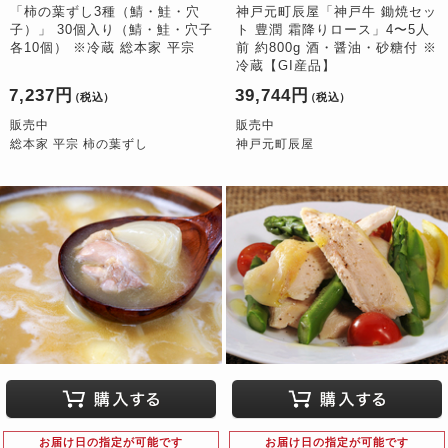
「柿の葉ずし3種（鯖・鮭・穴
神戸元町辰屋「神戸牛 鋤焼セッ
子）」 30個入り（鯖・鮭・穴子
ト 豊潤 霜降りロース」4〜5人
各10個） ※冷蔵 総本家 平宗
前 約800g 酒・醤油・砂糖付 ※
冷蔵【GI産品】
7,237円
39,744円
（税込）
（税込）
販売中
販売中
総本家 平宗 柿の葉ずし
神戸元町辰屋
お届け日の指定が可能です
お届け日の指定が可能です