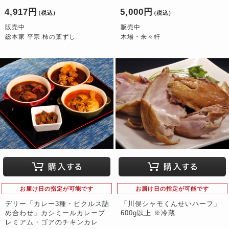
4,917円
5,000円
（税込）
（税込）
販売中
販売中
総本家 平宗 柿の葉ずし
木場・来々軒
お届け日の指定が可能です
お届け日の指定が可能です
デリー「カレー3種・ピクルス詰
「川俣シャモくんせいハーフ」
め合わせ」カシミールカレープ
600g以上 ※冷蔵
レミアム・ゴアのチキンカレ