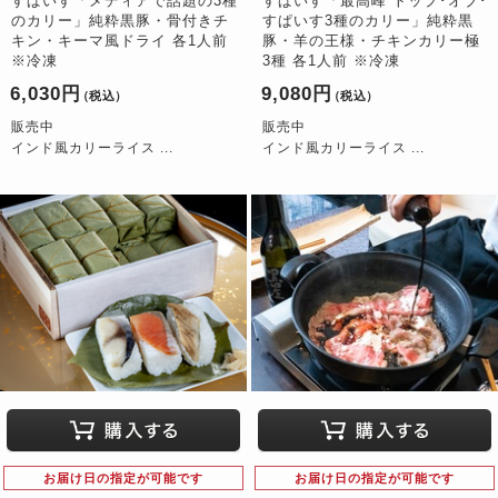
すぱいす「メディアで話題の3種
すぱいす「最高峰 トップ･オブ･
のカリー」純粋黒豚・骨付きチ
すぱいす3種のカリー」純粋黒
キン・キーマ風ドライ 各1人前
豚・羊の王様・チキンカリー極
※冷凍
3種 各1人前 ※冷凍
6,030円
9,080円
（税込）
（税込）
販売中
販売中
インド風カリーライス ...
インド風カリーライス ...
お届け日の指定が可能です
お届け日の指定が可能です