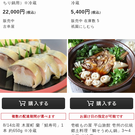
ちり鍋用）※冷蔵
冷蔵
22,000円
5,400円
（税込）
（税込）
販売中
販売中 在庫数 5
古串屋
祇園にしむら
複数の配達期間が選べます
お届け日の指定が可能です
8/14出荷 木屋町 蘭「鯖寿司」1
壱岐もの屋 平山旅館 壱州の伝統
本 約650g ※冷蔵
郷土料理「鯛そうめん鍋」3〜4