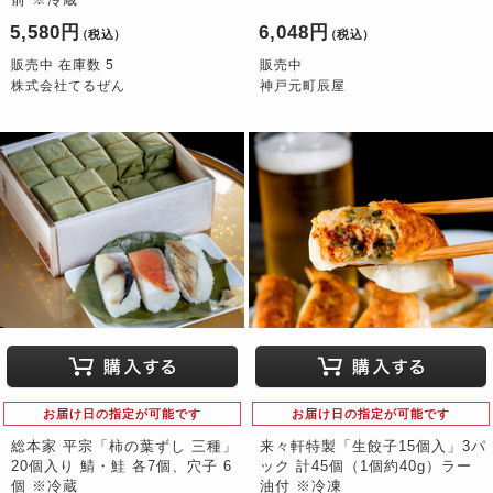
5,580円
6,048円
（税込）
（税込）
販売中 在庫数 5
販売中
株式会社てるぜん
神戸元町辰屋
お届け日の指定が可能です
お届け日の指定が可能です
総本家 平宗「柿の葉ずし 三種」
来々軒特製「生餃子15個入」3パ
20個入り 鯖・鮭 各7個、穴子 6
ック 計45個（1個約40g）ラー
個 ※冷蔵
油付 ※冷凍