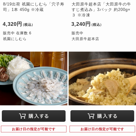
8/19出荷 祇園にしむら「穴子寿
大田原牛超本店「大田原牛の牛
司」1本 450g ※冷蔵
すじ煮込み」3パック 約200g×
３ ※冷凍
4,320円
3,240円
（税込）
（税込）
販売中 在庫数 6
販売中
祇園にしむら
大田原牛超本店
お届け日の指定が可能です
お届け日の指定が可能です