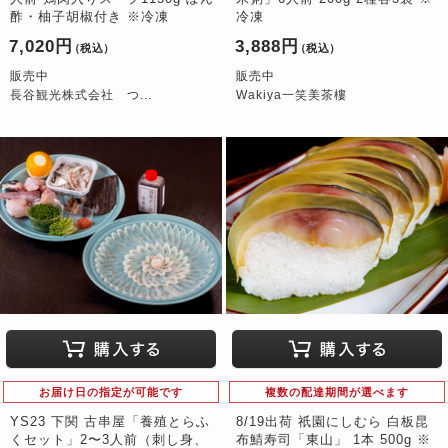
酢・柚子胡椒付き ※冷凍
冷凍
7,020円
3,888円
（税込）
（税込）
販売中
販売中
長谷観光株式会社 つ...
Wakiya一笑美茶樓
お届け日の指定が可能です
複数の配達期間が選べます
YS23 下関 古串屋「養殖とらふ
8/19出荷 祇園にしむら 白板昆
くセット」2〜3人前（刺し身、
布鯖寿司「東山」 1本 500g ※