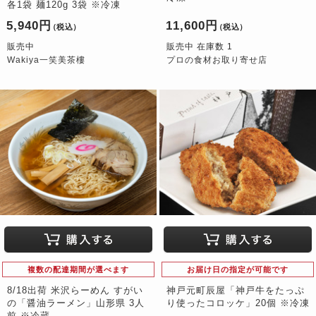
各1袋 麺120g 3袋 ※冷凍
5,940円
11,600円
（税込）
（税込）
販売中
販売中 在庫数 1
Wakiya一笑美茶樓
プロの食材お取り寄せ店
複数の配達期間が選べます
お届け日の指定が可能です
8/18出荷 米沢らーめん すがい
神戸元町辰屋「神戸牛をたっぷ
の「醤油ラーメン」山形県 3人
り使ったコロッケ」20個 ※冷凍
前 ※冷蔵