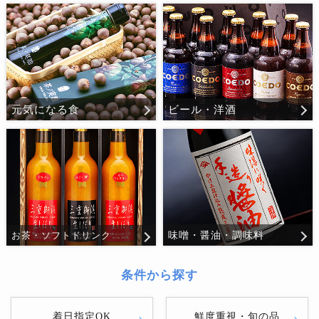
元気になる食
ビール・洋酒
味噌・醤油・調味料
お茶・ソフトドリンク
条件から探す
着日指定OK
鮮度重視・旬の品