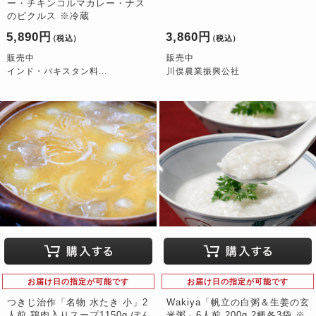
ー・チキンコルマカレー・ナス
のピクルス ※冷蔵
5,890円
3,860円
（税込）
（税込）
販売中
販売中
インド・パキスタン料...
川俣農業振興公社
お届け日の指定が可能です
お届け日の指定が可能です
つきじ治作「名物 水たき 小」2
Wakiya「帆立の白粥＆生姜の玄
人前 鶏肉入りスープ1150g ぽん
米粥」6人前 200g 2種各3袋 ※