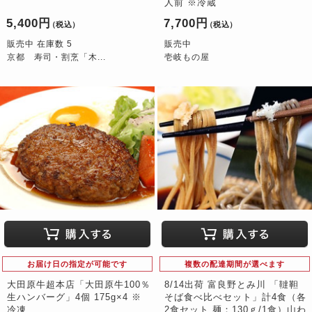
人前 ※冷蔵
5,400円
7,700円
（税込）
（税込）
販売中 在庫数 5
販売中
京都 寿司・割烹「木...
壱岐もの屋
お届け日の指定が可能です
複数の配達期間が選べます
大田原牛超本店「大田原牛100％
8/14出荷 富良野とみ川 「韃靼
生ハンバーグ」4個 175g×4 ※
そば食べ比べセット」計4食（各
冷凍
2食セット 麺：130ｇ/1食）山わ