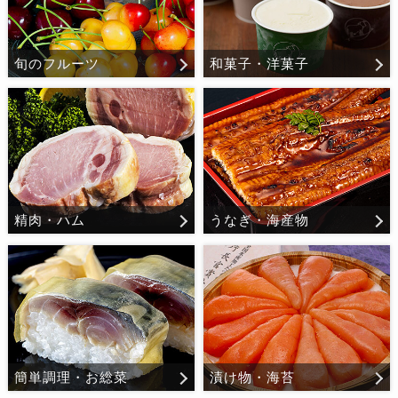
旬のフルーツ
和菓子・洋菓子
精肉・ハム
うなぎ・海産物
簡単調理・お総菜
漬け物・海苔