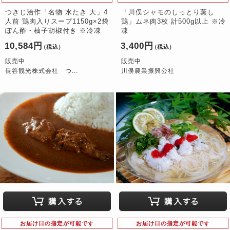
つきじ治作「名物 水たき 大」4
「川俣シャモのしっとり蒸し
人前 鶏肉入りスープ1150g×2袋
鶏」ムネ肉3枚 計500g以上 ※冷
ぽん酢・柚子胡椒付き ※冷凍
凍
10,584円
3,400円
（税込）
（税込）
販売中
販売中
長谷観光株式会社 つ...
川俣農業振興公社
お届け日の指定が可能です
お届け日の指定が可能です