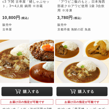
c3 下関 古串屋「鱧しゃぶセッ
「アワビご飯のもと」日本海西
ト」3〜4人前 鍋用 ※冷蔵
部産クロアワビ使用 1袋 3合炊
用 ※冷凍
10,800円
3,780円
（税込）
（税込）
販売中
販売中
古串屋
京都丹後 海鮮の匠 魚政
お届け日の指定が可能です
お届け日の指定が可能です