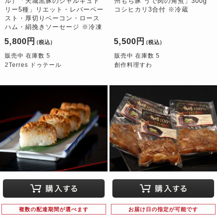
ル）「天城黒豚のシャルキュト
州もち豚 うで肉の角煮」300g
リー5種」リエット・レバーペー
コシヒカリ3合付 ※冷蔵
スト・厚切りベーコン・ロース
ハム・絹挽きソーセージ ※冷凍
5,800円
5,500円
（税込）
（税込）
販売中 在庫数 5
販売中 在庫数 5
2Terres ドゥテール
創作料理すわ
複数の配達期間が選べます
お届け日の指定が可能です