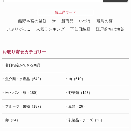
急上昇ワード
熊野本宮の釜餅
米
新商品
いづう
飛鳥の蘇
いぶりがっこ
人気ランキング
下仁田納豆
江戸前ちば海苔
スイーツ
ウニ
田舎庵の鰻
鮪
グルメギフトカタログ
名店の味
お取り寄せカテゴリー
着日指定ができる商品
魚介類・水産品（642）
肉（510）
米・パン・麺（180）
野菜類（153）
フルーツ・果物（187）
豆類（26）
卵（34）
乳製品・チーズ（58）