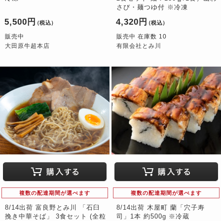
さび・麺つゆ付 ※冷凍
5,500円
4,320円
（税込）
（税込）
販売中
販売中 在庫数 10
大田原牛超本店
有限会社とみ川
複数の配達期間が選べます
複数の配達期間が選べます
8/14出荷 富良野とみ川 「石臼
8/14出荷 木屋町 蘭「穴子寿
挽き中華そば」 3食セット (全粒
司」1本 約500g ※冷蔵