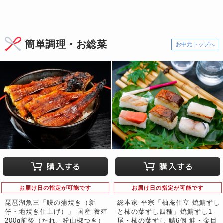
簡単調理・お総菜
お中元トップへ
お届け日の指定が可能です
お届け日の指定が可能です
琵琶湖魚三「鰻の蒲焼き（新
総本家 平宗「柚庵仕立 焼鯖ずし
仔・地焼き仕上げ）」 国産 養殖
と柿の葉ずし四種」焼鯖ずし1
200g前後（たれ、粉山椒つき）
尾・柿の葉ずし 鯖6個 鮭・金目