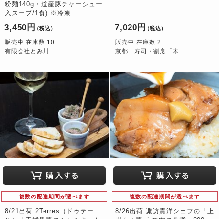
粉麺140g・道産豚チャーシュー
入スープ/1食) ※冷凍
3,450円
7,020円
（税込）
（税込）
販売中 在庫数 10
販売中 在庫数 2
有限会社とみ川
京都 寿司・割烹「木...
複数の配達期間が選べます
複数の配達期間が選べます
8/21出荷 2Terres（ドゥテー
8/26出荷 諏訪貴洋シェフの「上