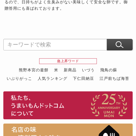
るので、日持ちがよく生臭みがない美味しくて安全な卵です。御
贈答用にも喜ばれております。
急上昇ワード
熊野本宮の釜餅
米
新商品
いづう
飛鳥の蘇
いぶりがっこ
人気ランキング
下仁田納豆
江戸前ちば海苔
スイーツ
ウニ
田舎庵の鰻
鮪
グルメギフトカタログ
名店の味