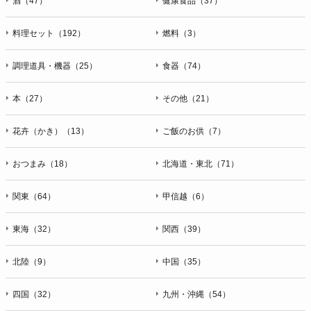
酒（47）
健康食品（37）
料理セット（192）
燃料（3）
調理道具・機器（25）
食器（74）
本（27）
その他（21）
花卉（かき）（13）
ご飯のお供（7）
おつまみ（18）
北海道・東北（71）
関東（64）
甲信越（6）
東海（32）
関西（39）
北陸（9）
中国（35）
四国（32）
九州・沖縄（54）