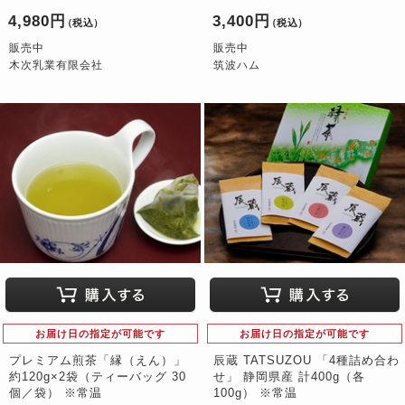
4,980円
3,400円
（税込）
（税込）
販売中
販売中
木次乳業有限会社
筑波ハム
お届け日の指定が可能です
お届け日の指定が可能です
プレミアム煎茶「縁（えん）」
辰蔵 TATSUZOU 「4種詰め合わ
約120g×2袋（ティーバッグ 30
せ」 静岡県産 計400g（各
個／袋） ※常温
100g） ※常温