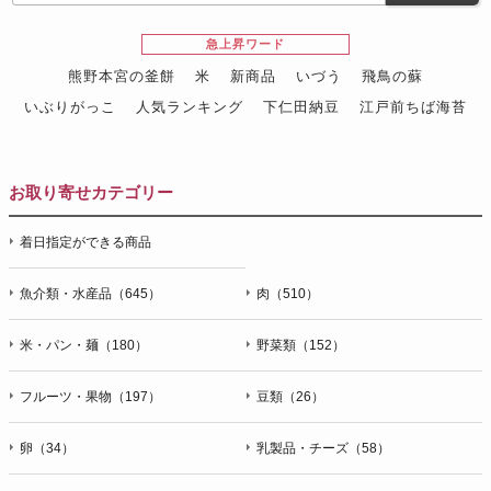
急上昇ワード
熊野本宮の釜餅
米
新商品
いづう
飛鳥の蘇
いぶりがっこ
人気ランキング
下仁田納豆
江戸前ちば海苔
スイーツ
ウニ
田舎庵の鰻
鮪
グルメギフトカタログ
名店の味
お取り寄せカテゴリー
着日指定ができる商品
魚介類・水産品（645）
肉（510）
米・パン・麺（180）
野菜類（152）
フルーツ・果物（197）
豆類（26）
卵（34）
乳製品・チーズ（58）