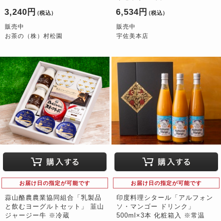
3,240円
6,534円
（税込）
（税込）
販売中
販売中
お茶の（株）村松園
宇佐美本店
お届け日の指定が可能です
お届け日の指定が可能です
蒜山酪農農業協同組合「乳製品
印度料理シタール「アルフォン
と飲むヨーグルトセット」 韮山
ソ・マンゴー ドリンク」
ジャージー牛 ※冷蔵
500ml×3本 化粧箱入 ※常温