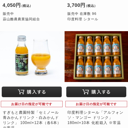
4,050円
3,700円
（税込）
（税込）
販売中
販売中 在庫数 96
蒜山酪農農業協同組合
印度料理 シタール
お届け日の指定が可能です
お届け日の指定が可能です
すぎもと農園特製「セミノール
印度料理シタール「アルフォン
青みかんドリンク・白みかんド
ソ・マンゴー ドリンク」
リンク」 100ml×12本（各6本）
180ml×10本 化粧箱入 ※常温
※常温