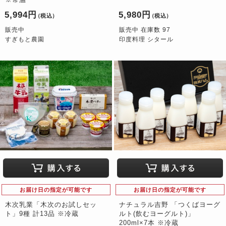
5,994円
5,980円
（税込）
（税込）
販売中
販売中 在庫数 97
すぎもと農園
印度料理 シタール
お届け日の指定が可能です
お届け日の指定が可能です
木次乳業「木次のお試しセッ
ナチュラル吉野 「つくばヨーグ
ト」9種 計13品 ※冷蔵
ルト(飲むヨーグルト)」
200ml×7本 ※冷蔵