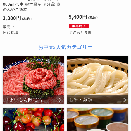
800ml×3本 熊本県産 ※冷蔵 食
のみやこ熊本
5,400円
3,300円
（税込）
（税込）
販売終了
販売中
阿部牧場
すぎもと農園
お中元/人気カテゴリー
うまいもん限定品
お米・麺類