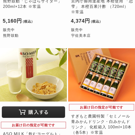
熊野鼓動「じゃばらサイダー」
宮内庁御用達産地 本橙使用 「恋
200ml×12本 ※常温
雫」 本橙百果汁酢 （720ml）
※常温
5,160円
4,374円
（税込）
（税込）
販売中
販売中
熊野鼓動
宇佐美本店
お届け日の指定が可能です
すぎもと農園特製「セミノール
青みかんドリンク・白みかんド
お届け日の指定が可能です
リンク」 化粧箱入 100ml×10本
（各5本）※常温
ASO MILK「飲むヨーグルト」