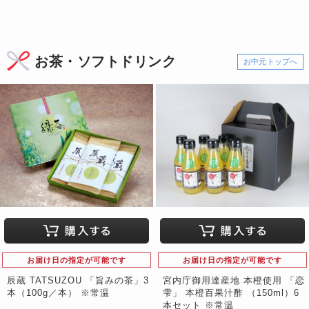
お茶・ソフトドリンク
お中元トップへ
お届け日の指定が可能です
お届け日の指定が可能です
辰蔵 TATSUZOU 「旨みの茶」3
宮内庁御用達産地 本橙使用 「恋
本（100g／本） ※常温
雫」 本橙百果汁酢 （150ml）6
本セット ※常温