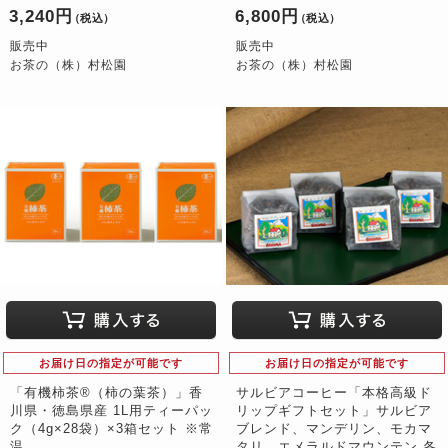
3,240円
6,800円
（税込）
（税込）
販売中
販売中
お茶の（株）村松園
お茶の（株）村松園
お届け日の指定が可能です
お届け日の指定が可能です
「有機柿茶®（柿の葉茶）」香
サルビアコーヒー「本格高級ド
川県・徳島県産 1L用ティーパッ
リップギフトセット」サルビア
ク（4g×28袋）×3箱セット ※常
ブレンド、マンデリン、モカマ
温
タリ、エメラルドマウンテン 各