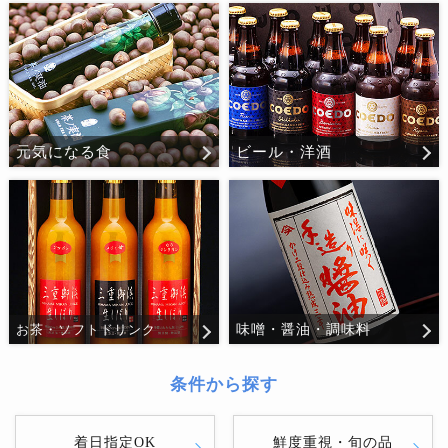
元気になる食
ビール・洋酒
味噌・醤油・調味料
お茶・ソフトドリンク
条件から探す
着日指定OK
鮮度重視・旬の品