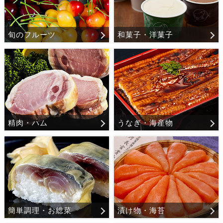
旬のフルーツ
和菓子・洋菓子
精肉・ハム
うなぎ・海産物
簡単調理・お総菜
漬け物・海苔