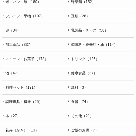
米・パン・麺（180）
野菜類（152）
フルーツ・果物（197）
豆類（26）
卵（34）
乳製品・チーズ（58）
加工食品（337）
調味料・香辛料・油（114）
スイーツ・お菓子（178）
ドリンク（125）
酒（47）
健康食品（37）
料理セット（191）
燃料（3）
調理道具・機器（25）
食器（74）
本（27）
その他（21）
花卉（かき）（13）
ご飯のお供（7）