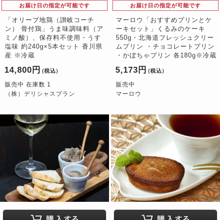
お届け日の指定が可能です
お届け日の指定が可能です
「オリーブ地鶏（讃岐コーチ
マーロウ「おすすめプリンとケ
ン） 骨付鶏」うま味調味料（ア
ーキセット」くるみのケーキ
ミノ酸）、保存料不使用・うす
550g・北海道フレッシュクリー
塩味 約240g×5本セット 香川県
ムプリン ・チョコレートプリン
産 ※冷蔵
・かぼちゃプリン 各180g※冷蔵
14,800円
5,173円
（税込）
（税込）
販売中 在庫数 1
販売中
（株）デリシャスプラン
マーロウ