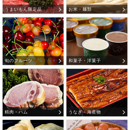
うまいもん限定品
お米・麺類
旬のフルーツ
和菓子・洋菓子
精肉・ハム
うなぎ・海産物