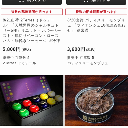
複数の配達期間が選べます
複数の配達期間が選べます
8/21出荷 2Terres（ドゥテー
8/20出荷 パティスリーモンプリ
ル）「天城黒豚のシャルキュト
ュ 「フィナンシェ10個詰め合わ
リー5種」リエット・レバーペー
せ」 ※常温
スト・厚切りベーコン・ロース
ハム・絹挽きソーセージ ※冷凍
5,800円
3,600円
（税込）
（税込）
販売中 在庫数 5
販売中 在庫数 5
2Terres ドゥテール
パティスリーモンプリュ