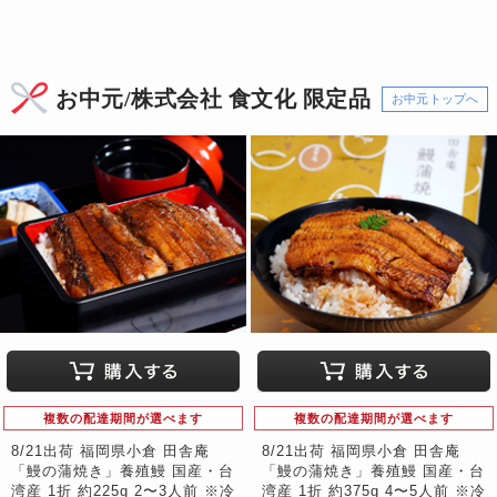
お中元/株式会社 食文化 限定品
お中元トップへ
複数の配達期間が選べます
複数の配達期間が選べます
8/21出荷 福岡県小倉 田舎庵
8/21出荷 福岡県小倉 田舎庵
「鰻の蒲焼き」養殖鰻 国産・台
「鰻の蒲焼き」養殖鰻 国産・台
湾産 1折 約225g 2〜3人前 ※冷
湾産 1折 約375g 4〜5人前 ※冷