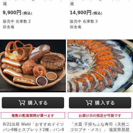
蔵
蔵
9,900円
14,900円
（税込）
（税込）
販売中 在庫数 2
販売中 在庫数 3
田舎庵
田舎庵
複数の配達期間が選べます
お届け日の指定が可能です
8/21出荷 Mehl「おすすめドイツ
「大皿 子持ちふな寿司（天然ニ
パン8種とスプレッド2種」パン8
ゴロブナ・メス）」 滋賀県琵琶