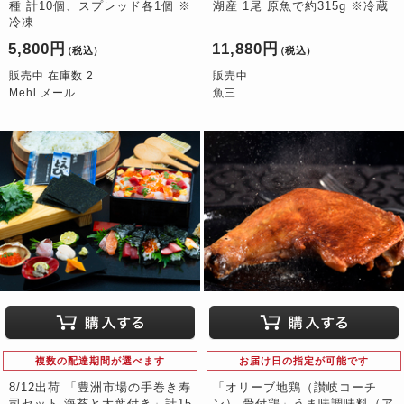
種 計10個、スプレッド各1個 ※
湖産 1尾 原魚で約315g ※冷蔵
冷凍
5,800円
11,880円
（税込）
（税込）
販売中 在庫数 2
販売中
Mehl メール
魚三
複数の配達期間が選べます
お届け日の指定が可能です
8/12出荷 「豊洲市場の手巻き寿
「オリーブ地鶏（讃岐コーチ
司セット 海苔と大葉付き」計15
ン） 骨付鶏」うま味調味料（ア