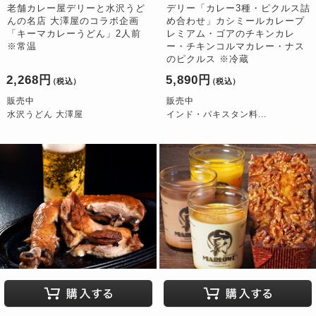
老舗カレー屋デリーと水沢うど
デリー「カレー3種・ピクルス詰
んの名店 大澤屋のコラボ企画
め合わせ」カシミールカレープ
「キーマカレーうどん」2人前
レミアム・ゴアのチキンカレ
※常温
ー・チキンコルマカレー・ナス
のピクルス ※冷蔵
2,268円
5,890円
（税込）
（税込）
販売中
販売中
水沢うどん 大澤屋
インド・パキスタン料...