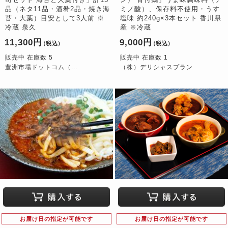
品（ネタ11品・酒肴2品・焼き海
ミノ酸）、保存料不使用・うす
苔・大葉）目安として3人前 ※
塩味 約240g×3本セット 香川県
冷蔵 泉久
産 ※冷蔵
11,300円
9,000円
（税込）
（税込）
販売中 在庫数 5
販売中 在庫数 1
豊洲市場ドットコム（...
（株）デリシャスプラン
お届け日の指定が可能です
お届け日の指定が可能です