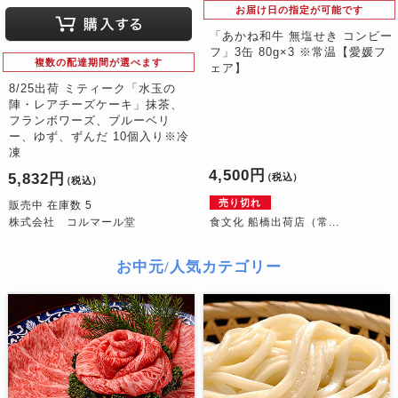
お届け日の指定が可能です
「あかね和牛 無塩せき コンビー
フ」3缶 80g×3 ※常温【愛媛フ
複数の配達期間が選べます
ェア】
8/25出荷 ミティーク「水玉の
陣・レアチーズケーキ」抹茶、
フランボワーズ、ブルーベリ
ー、ゆず、ずんだ 10個入り※冷
凍
4,500円
5,832円
（税込）
（税込）
売り切れ
販売中 在庫数 5
株式会社 コルマール堂
食文化 船橋出荷店（常...
お中元/人気カテゴリー