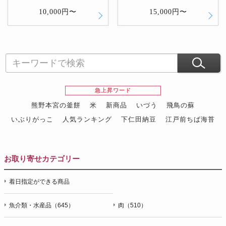
10,000円〜
15,000円〜
急上昇ワード
熊野本宮の釜餅
米
新商品
いづう
飛鳥の蘇
いぶりがっこ
人気ランキング
下仁田納豆
江戸前ちば海苔
スイーツ
ウニ
田舎庵の鰻
鮪
グルメギフトカタログ
名店の味
お取り寄せカテゴリー
着日指定ができる商品
魚介類・水産品（645）
肉（510）