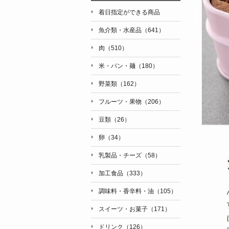
着日指定ができる商品
魚介類・水産品（641）
肉（510）
米・パン・麺（180）
野菜類（162）
フルーツ・果物（206）
豆類（26）
卵（34）
乳製品・チーズ（58）
加工食品（333）
調味料・香辛料・油（105）
スイーツ・お菓子（171）
ドリンク（126）