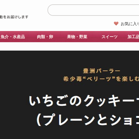
お気に入
魚介・水産品
肉類・卵
果物・野菜
スイーツ
加工