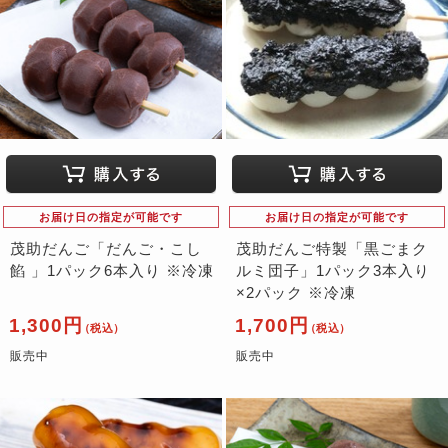
お届け日の指定が可能です
お届け日の指定が可能です
茂助だんご「だんご・こし
茂助だんご特製「黒ごまク
餡 」1パック6本入り ※冷凍
ルミ団子」1パック3本入り
×2パック ※冷凍
1,300円
1,700円
（税込）
（税込）
販売中
販売中