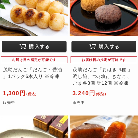
お届け日の指定が可能です
お届け日の指定が可能です
茂助だんご「だんご・醤油
茂助だんご「おはぎ 4種 」
」1パック6本入り ※冷凍
漉し餡、つぶ餡、きなこ、
ごま各3個 計12個 ※冷凍
1,300円
3,240円
（税込）
（税込）
販売中
販売中