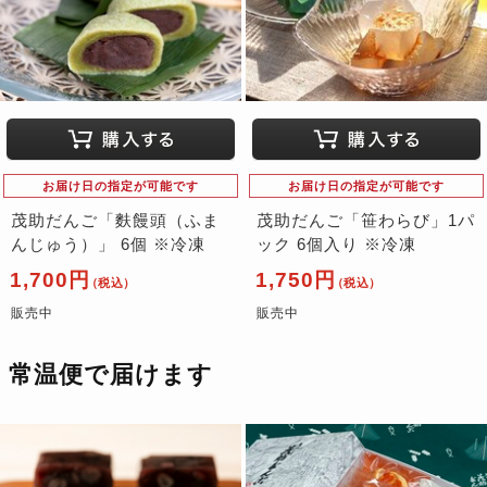
お届け日の指定が可能です
お届け日の指定が可能です
茂助だんご「麩饅頭（ふま
茂助だんご「笹わらび」1パ
んじゅう）」 6個 ※冷凍
ック 6個入り ※冷凍
1,700円
1,750円
（税込）
（税込）
販売中
販売中
常温便で届けます