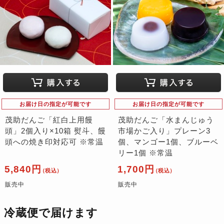
お届け日の指定が可能です
お届け日の指定が可能です
茂助だんご「紅白上用饅
茂助だんご「水まんじゅう
頭」2個入り×10箱 熨斗、饅
市場かご入り」プレーン3
頭への焼き印対応可 ※常温
個、マンゴー1個、ブルーベ
リー1個 ※常温
5,840円
1,700円
（税込）
（税込）
販売中
販売中
冷蔵便で届けます