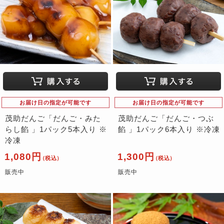
お届け日の指定が可能です
お届け日の指定が可能です
茂助だんご「だんご・みた
茂助だんご「だんご・つぶ
らし餡 」1パック5本入り ※
餡 」1パック6本入り ※冷凍
冷凍
1,080円
1,300円
（税込）
（税込）
販売中
販売中