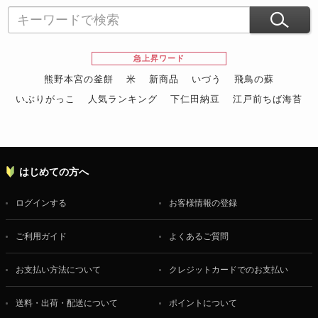
急上昇ワード
熊野本宮の釜餅
米
新商品
いづう
飛鳥の蘇
いぶりがっこ
人気ランキング
下仁田納豆
江戸前ちば海苔
スイーツ
ウニ
田舎庵の鰻
鮪
グルメギフトカタログ
名店の味
はじめての方へ
ログインする
お客様情報の登録
ご利用ガイド
よくあるご質問
お支払い方法について
クレジットカードでのお支払い
送料・出荷・配送について
ポイントについて