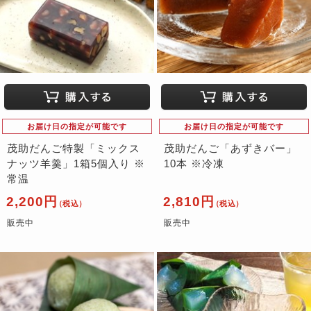
お届け日の指定が可能です
お届け日の指定が可能です
茂助だんご特製「ミックス
茂助だんご「あずきバー」
ナッツ羊羹」1箱5個入り ※
10本 ※冷凍
常温
2,200円
2,810円
（税込）
（税込）
販売中
販売中