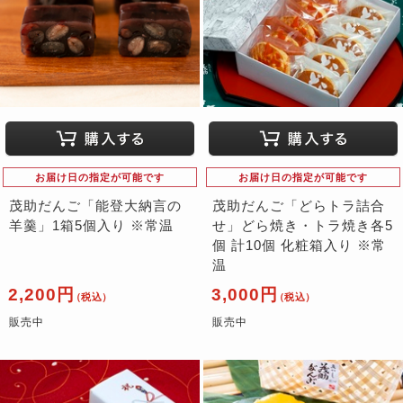
お届け日の指定が可能です
お届け日の指定が可能です
茂助だんご「能登大納言の
茂助だんご「どらトラ詰合
羊羹」1箱5個入り ※常温
せ」どら焼き・トラ焼き各5
個 計10個 化粧箱入り ※常
温
2,200円
3,000円
（税込）
（税込）
販売中
販売中