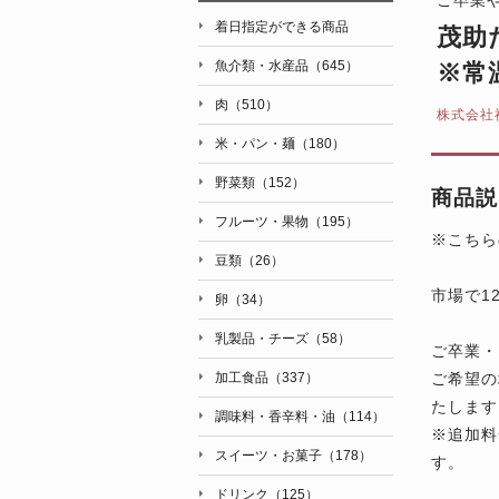
着日指定ができる商品
茂助
魚介類・水産品（645）
※常
肉（510）
株式会社
米・パン・麺（180）
野菜類（152）
商品説
フルーツ・果物（195）
※こちら
豆類（26）
市場で1
卵（34）
乳製品・チーズ（58）
ご卒業・
ご希望の
加工食品（337）
たします
調味料・香辛料・油（114）
※追加料
スイーツ・お菓子（178）
す。
ドリンク（125）