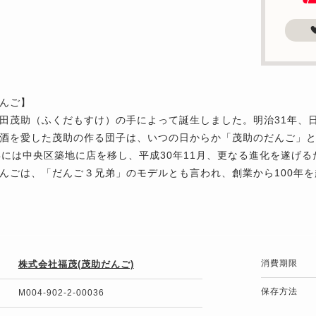
んご】
田茂助（ふくだもすけ）の手によって誕生しました。明治31年、
酒を愛した茂助の作る団子は、いつの日からか「茂助のだんご」
年には中央区築地に店を移し、平成30年11月、更なる進化を遂げ
んごは、「だんご３兄弟」のモデルとも言われ、創業から100年
消費期限
株式会社福茂(茂助だんご)
保存方法
M004-902-2-00036