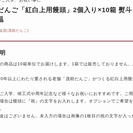
だんご「紅白上用饅頭」2個入り×10箱 熨
温
福茂(茂助だんご)
明
の商品は10箱単位でお届けします。1箱では販売しておりません
20年以上にわたり愛される老舗「茂助だんご」がつくる紅白上用饅
ご入学、竣工式や周年記念など様々なお祝いにおすすめです。ご
場合は饅頭に『祝』の文字をお入れします。オプションでご希望を
。
金はございません。未入力の場合は画像の1枚目の祝の文字が入っ