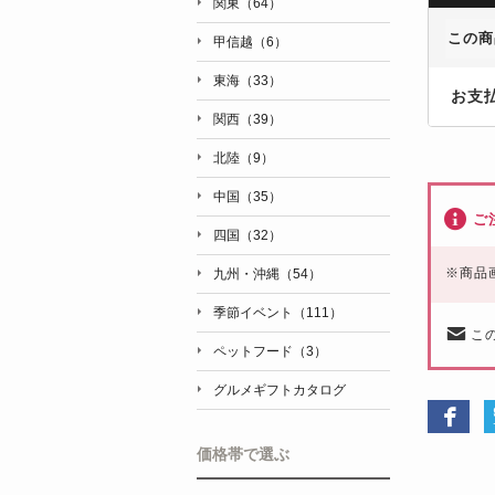
関東（64）
この商
甲信越（6）
東海（33）
お支
関西（39）
北陸（9）
中国（35）
ご
四国（32）
※
商品
九州・沖縄（54）
季節イベント（111）
こ
ペットフード（3）
グルメギフトカタログ
価格帯で選ぶ