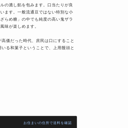
ナルの漉し餡を包みます。口当たりが良
ています。一般流通豆ではない特別な小
「ざらめ糖」の中でも純度の高い鬼ザラ
の風味が楽しめます。
が高価だった時代、庶民は口にすること
用いる和菓子ということで、上用饅頭と
お住まいの住所で送料を確認