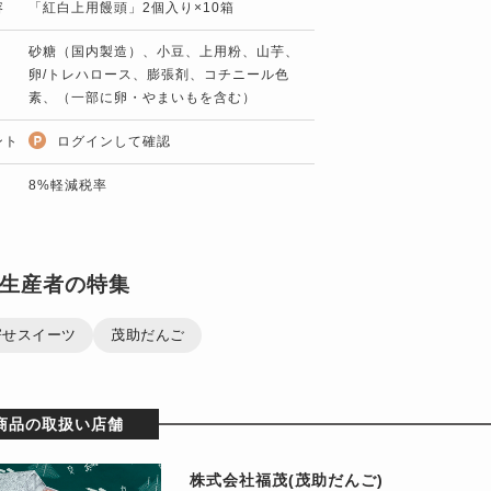
容
「紅白上用饅頭」2個入り×10箱
砂糖（国内製造）、小豆、上用粉、山芋、
卵/トレハロース、膨張剤、コチニール色
素、（一部に卵・やまいもを含む）
ント
ログインして確認
8%軽減税率
生産者の特集
寄せスイーツ
茂助だんご
商品の取扱い店舗
株式会社福茂(茂助だんご)