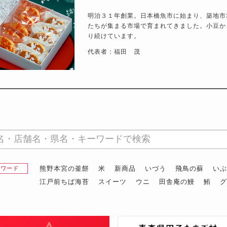
明治３１年創業。日本橋魚市に始まり、築地市
たちが集まる市場で育まれてきました。小豆か
り続けています。
代表者：福田 茂
熊野本宮の釜餅
米
新商品
いづう
飛鳥の蘇
い
昇ワード
江戸前ちば海苔
スイーツ
ウニ
田舎庵の鰻
鮪