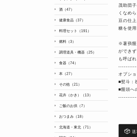
茂助団子
酒（47）
くなめら
豆の仕上
健康食品（37）
糖を使用
料理セット（191）
燃料（3）
※薯蕷饅
ができず
調理道具・機器（25）
も呼ばれ
食器（74）
----------
オプショ
本（27）
■熨斗：
その他（21）
■饅頭へ
花卉（かき）（13）
----------
ご飯のお供（7）
おつまみ（18）
北海道・東北（71）
送