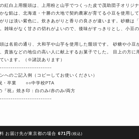
の紅白上用饅頭は、上用粉と山芋でつくった皮で茂助団子オリジ
かな餡は、北海道・十勝の大地で契約農家が育てる小豆を使用し
がりは淡い紫色に。炊きあがりと香りの良さが違います。砂糖は
。雑味がなく甘さの切れがよいので、後味がすっきりとし、小豆
頭は名前の通り、大和芋や山芋を使用した饅頭です。 砂糖や小豆
、貴族などの地位の高い人に献上するお菓子でした。 目上の方に
ています。（※諸説あります）
----------------------------
ンへのご記入例（コピーしてお使いください）
祝・卒業 ○○中学校PTA
の『祝』焼き印：白のみ/赤のみ/両方
----------------------------
料 お届け先が東京都の場合
671円
(税込)