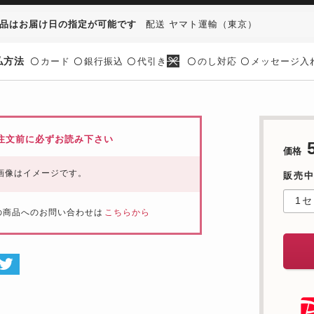
品はお届け日の指定が可能です
配送 ヤマト運輸（東京）
払方法
カード
銀行振込
代引き
のし対応
メッセージ入
〇
〇
〇
〇
〇
注文前に必ずお読み下さい
価格
画像はイメージです。
販売
の商品へのお問い合わせは
こちらから