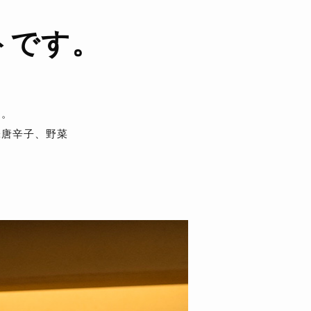
トです。
た。
味唐辛子、野菜