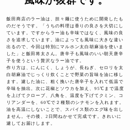
風味が抜群です。
飯田商店のラー油は、担々麺に使うために開発したも
のだそうです。「うちの料理は香りの良さを大切にし
ています。ですからラー油も辛味ではなく、風味の良
さを追求しています。油によっても風味に大きな違い
出るので、今回は特別にマルホン太白胡麻油を使いま
した」と飯田将太さん。唐辛子も風味のいい朝天唐辛
子を使うという贅沢なラー油です。
作り方は、にんにく、しょうが、長ねぎ、セロリを太
白胡麻油でじっくり炊くことで野菜の旨味を油に移し
ます。濾した油に、粗く挽いた唐辛子を入れて低温で
辛味を抽出。次に花椒とソウカを加え、95℃まで温度
を上げてクローブ、八角を、温度を下げてクミン、コ
リアンダーを、60℃で２種類のシナモンを入れます。
油を高温にしないことで、スパイス類のエグ味を出し
ません。その後、2日間ねかせて完成です。きれいに
濾してお届けします。