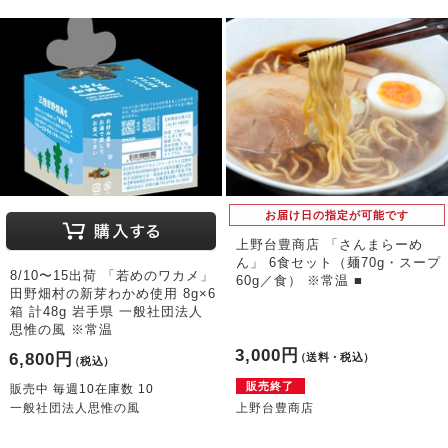
お届け日の指定が可能です
上野台豊商店 「さんまらーめ
ん」 6食セット（麺70g・スープ
8/10〜15出荷 「若めのワカメ」
60g／食） ※常温 ■
田野畑村の新芽わかめ使用 8g×6
箱 計48g 岩手県 一般社団法人
思惟の風 ※常温
3,000円
6,800円
（送料・税込）
（税込）
販売終了
販売中 毎週10在庫数 10
一般社団法人思惟の風
上野台豊商店