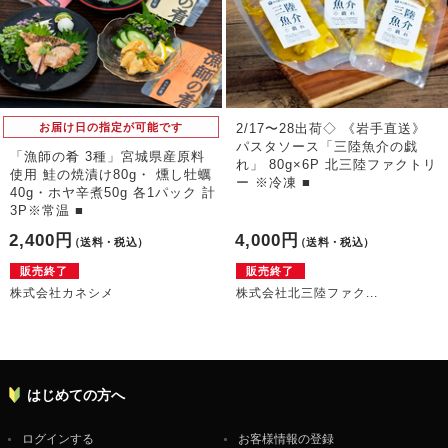
お届け日の指定が可能です
2/17〜28出荷◇ 《岩手直送》
パスタソース「三陸魚介の戯
「漁師の肴 3種」宮城県産原料
れ」 80g×6P 北三陸ファクトリ
使用 鮭の焼漬け80g・ 燻し牡蠣
ー ※冷凍 ■
40g・ホヤ辛煮50g 各1パック 計
3P※常温 ■
2,400円
4,000円
（送料・税込）
（送料・税込）
販売終了
販売終了
株式会社カネシメ
株式会社北三陸ファク...
はじめての方へ
ログインする
お客様情報の登録