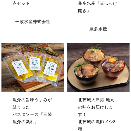
点セット
兼多水産『真ほっけ
開き』
一政水産株式会社
兼多水産
北茨城大津港 地元
魚介の旨味うまみが
の味をお届けしま
詰まった
す！
パスタソース『三陸
北茨城の漁師メシ3
魚介の戯れ』
種