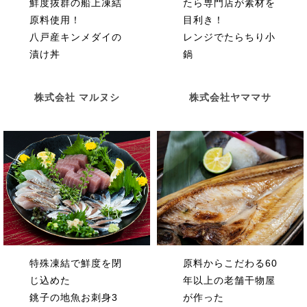
鮮度抜群の船上凍結
たら専門店が素材を
原料使用！
目利き！
八戸産キンメダイの
レンジでたらちり小
漬け丼
鍋
株式会社 マルヌシ
株式会社ヤママサ
特殊凍結で鮮度を閉
原料からこだわる60
じ込めた
年以上の老舗干物屋
銚子の地魚お刺身3
が作った