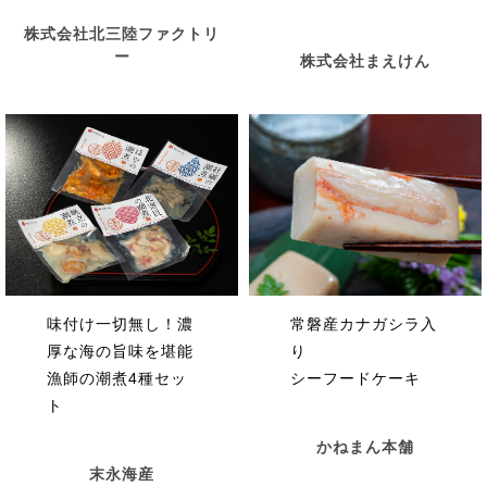
株式会社北三陸ファクトリ
ー
株式会社まえけん
常磐産カナガシラ入
味付け一切無し！濃
り
厚な海の旨味を堪能
シーフードケーキ
漁師の潮煮4種セッ
ト
かねまん本舗
末永海産