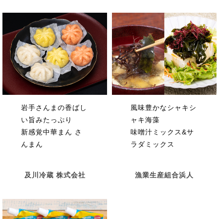
岩手さんまの香ばし
風味豊かなシャキシ
い旨みたっぷり
ャキ海藻
新感覚中華まん さ
味噌汁ミックス&サ
んまん
ラダミックス
及川冷蔵 株式会社
漁業生産組合浜人