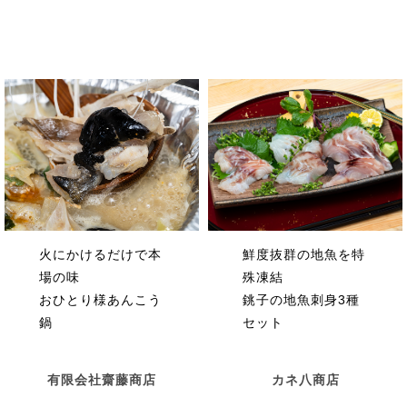
鮮度抜群の地魚を特
火にかけるだけで本
殊凍結
場の味
銚子の地魚刺身3種
おひとり様あんこう
セット
鍋
カネ八商店
有限会社齋藤商店