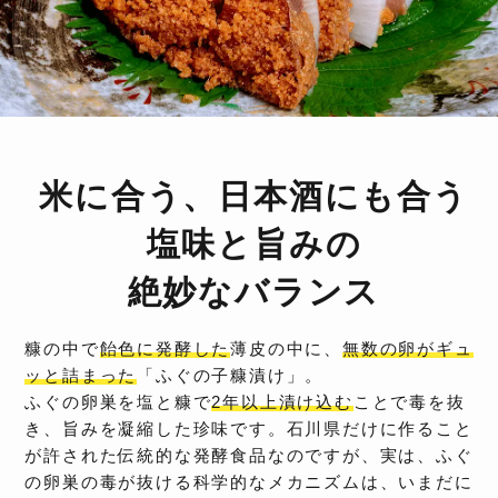
米に合う、日本酒にも合う
塩味と旨みの
絶妙なバランス
糠の中で
飴色に発酵した
薄皮の中に、
無数の卵がギュ
ッと詰まった
「ふぐの子糠漬け」。
ふぐの卵巣を塩と糠で
2年以上漬け込む
ことで毒を抜
き、旨みを凝縮した珍味です。石川県だけに作ること
が許された伝統的な発酵食品なのですが、実は、ふぐ
の卵巣の毒が抜ける科学的なメカニズムは、いまだに