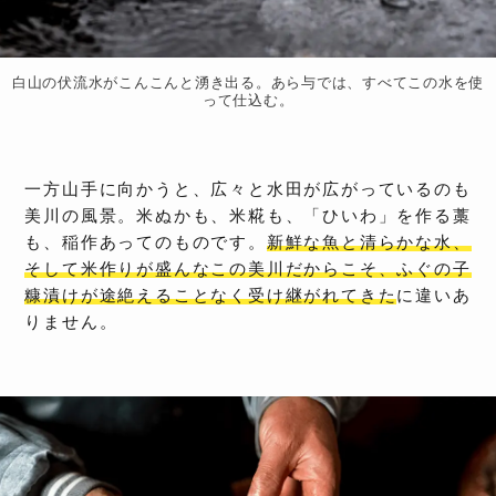
白山の伏流水がこんこんと湧き出る。あら与では、すべてこの水を使
って仕込む。
一方山手に向かうと、広々と水田が広がっているのも
美川の風景。米ぬかも、米糀も、「ひいわ」を作る藁
も、稲作あってのものです。
新鮮な魚と清らかな水、
そして米作りが盛んなこの美川だからこそ、ふぐの子
糠漬けが途絶えることなく受け継がれてきた
に違いあ
りません。