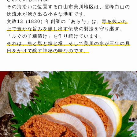
その海沿いに位置する白山市美川地区は、霊峰白山の
伏流水が湧き出る小さな港町です。
文政13（1830）年創業の「あら与」は、
毒を抜いた
上で豊かな旨みを醸し出す
伝統の製法を守り継ぎ、
「ふぐの子糠漬け」を作り続けています。
それは、魚と塩と糠と糀、そして美川の水が三年の月
日をかけて醸す神秘の味なのです。