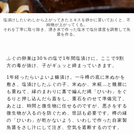
塩漬けしたいわしから上がってきたエキスを静かに置いておくと、不
純物が上がってくる。
それを丁寧に取り除き、湧き水で作った塩水で塩分濃度を調整して魚
醤を作る。
ふぐの卵巣は30％の塩で1年間塩漬けに。ここで9割
方の毒が抜け、子がギュッと締まっていきます。
1年経ったらいよいよ糠漬け。一斗樽の底に米ぬかを
敷き、塩漬けしたふぐの子、米ぬか、米糀…と幾層に
も重ねて、縁のまわりに藁で編んだ縄「ひいわ」をぐ
るりと押し込んだら蓋をし、重石をのせて準備完了。
あとは、時間と微生物に任せるのですが、悪さをする
微生物が入るのを防ぐため、世話も必要です。樽の縁
の「ひいわ」が乾かないよう、いわしで作った自家製
魚醤をさし汁にして注ぎ、空気を遮断するのです。