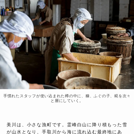
手慣れたスタッフが使い込まれた樽の中に、糠、ふぐの子、糀を次々
と層にしていく。
美川は、小さな漁町です。霊峰白山に降り積もった雪
が山水となり、手取川から海に流れ込む最終地にあ