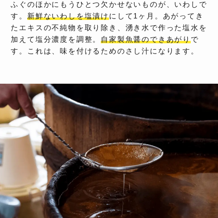
ふぐのほかにもうひとつ欠かせないものが、いわしで
す。
新鮮ないわしを塩漬け
にして1ヶ月。あがってき
たエキスの不純物を取り除き、湧き水で作った塩水を
加えて塩分濃度を調整。
自家製魚醤のできあがり
で
す。これは、味を付けるためのさし汁になります。