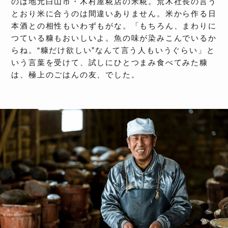
のは地元白山市・木村屋糀店の米糀。荒木社長の言う
とおり米に合うのは間違いありません。米から作る日
本酒との相性もいわずもがな。「もちろん、まわりに
つている糠もおいしいよ。魚の味が染みこんでいるか
らね。“糠だけ欲しい”なんて言う人もいうぐらい」と
いう言葉を受けて、試しにひとつまみ食べてみた糠
は、極上のごはんの友、でした。