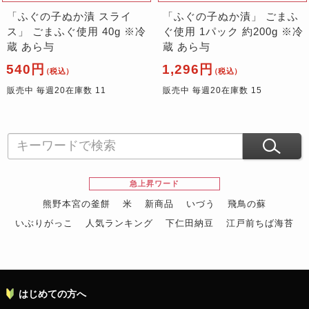
「ふぐの子ぬか漬 スライ
「ふぐの子ぬか漬」 ごまふ
ス」 ごまふぐ使用 40g ※冷
ぐ使用 1パック 約200g ※冷
蔵 あら与
蔵 あら与
540円
1,296円
（税込）
（税込）
販売中 毎週20在庫数 11
販売中 毎週20在庫数 15
急上昇ワード
熊野本宮の釜餅
米
新商品
いづう
飛鳥の蘇
いぶりがっこ
人気ランキング
下仁田納豆
江戸前ちば海苔
スイーツ
ウニ
田舎庵の鰻
鮪
グルメギフトカタログ
名店の味
はじめての方へ