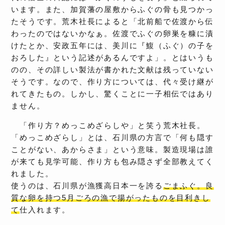
います。また、加賀藩の屋敷からふぐの骨も見つかっ
たそうです。荒木社長によると「北前船で佐渡から伝
わったのではないかなぁ。佐渡でふぐの卵巣を糠に漬
けたとか、安政五年には、美川に『鰒（ふぐ）の子を
おろした』という記述があるんですよ」。とはいうも
のの、その詳しい製法が書かれた文献は残っていない
そうです。なので、作り方については、代々受け継が
れてきたもの。しかし、驚くことに一子相伝ではあり
ません。
「作り方？めっこめざらしや」と笑う荒木社長。
「めっこめざらし」とは、石川県の方言で「何も隠す
ことがない、あからさま」という意味。製造現場は誰
が来ても見学可能、作り方も包み隠さず全部教えてく
れました。
使うのは、石川県が漁獲高日本一を誇る
ごまふぐ。良
質な卵を持つ5月ごろの漁で揚がったものを目利きし
て
仕入れます。