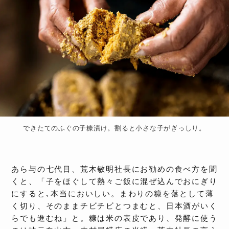
できたてのふぐの子糠漬け。割ると小さな子がぎっしり。
あら与の七代目、荒木敏明社長にお勧めの食べ方を聞
くと、「子をほぐして熱々ご飯に混ぜ込んでおにぎり
にすると､本当においしい。まわりの糠を落として薄
く切り、そのままチビチビとつまむと、日本酒がいく
らでも進むね」と。糠は米の表皮であり、発酵に使う