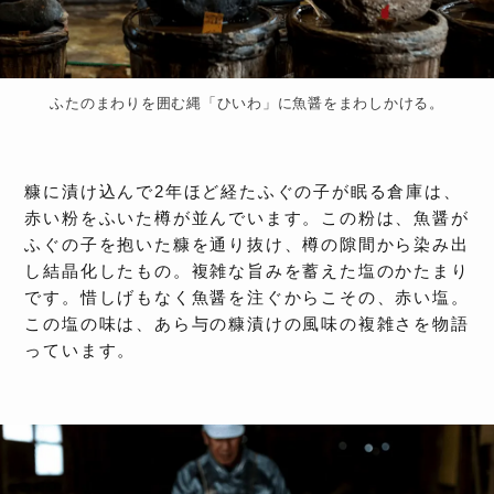
ふたのまわりを囲む縄「ひいわ」に魚醤をまわしかける。
糠に漬け込んで2年ほど経たふぐの子が眠る倉庫は、
赤い粉をふいた樽が並んでいます。この粉は、魚醤が
ふぐの子を抱いた糠を通り抜け、樽の隙間から染み出
し結晶化したもの。複雑な旨みを蓄えた塩のかたまり
です。惜しげもなく魚醤を注ぐからこその、赤い塩。
この塩の味は、あら与の糠漬けの風味の複雑さを物語
っています。