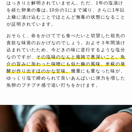
はっきりと解明されていません。ただ、1年の塩漬け
を経た卵巣の毒は､10分の1にまで減り、さらに1年以
上糠に漬け込むことでほとんど無毒の状態になること
が証明されています。
おそらく、命をかけてでも食べたいと切望した祖先の
貪欲な味覚のおかげなのでしょう。およそ３年間漬け
込まれていたため、今どきの味に逆行するような塩分
なのですが、
その塩味のなんと複雑で奥深いこと。魚
介の旨みに加わった味噌にも似た糠の風味、米糀の発
酵が作り出すほのかな甘味。
幾重にも重なった味が、
ゆっくり塩で締められて良いあんばいに弾力を増した
魚卵のプチプチ感で追い打ちをかけます。