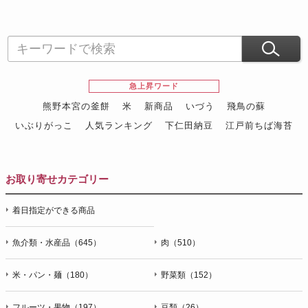
急上昇ワード
熊野本宮の釜餅
米
新商品
いづう
飛鳥の蘇
いぶりがっこ
人気ランキング
下仁田納豆
江戸前ちば海苔
スイーツ
ウニ
田舎庵の鰻
鮪
グルメギフトカタログ
名店の味
お取り寄せカテゴリー
着日指定ができる商品
魚介類・水産品（645）
肉（510）
米・パン・麺（180）
野菜類（152）
フルーツ・果物（197）
豆類（26）