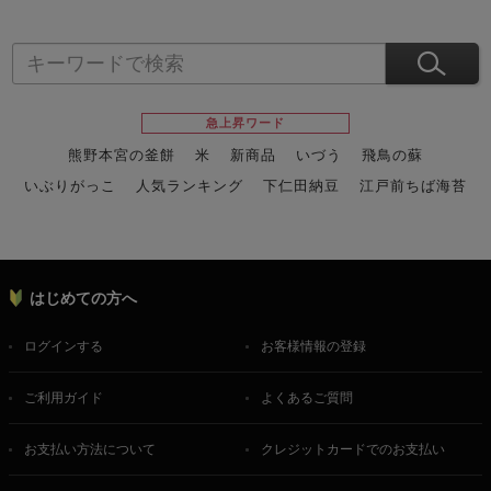
急上昇ワード
熊野本宮の釜餅
米
新商品
いづう
飛鳥の蘇
いぶりがっこ
人気ランキング
下仁田納豆
江戸前ちば海苔
スイーツ
ウニ
田舎庵の鰻
鮪
グルメギフトカタログ
名店の味
はじめての方へ
ログインする
お客様情報の登録
ご利用ガイド
よくあるご質問
お支払い方法について
クレジットカードでのお支払い