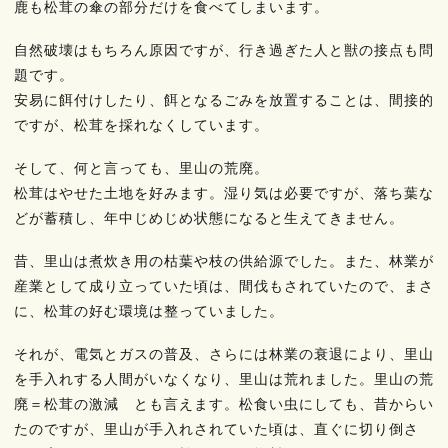
鹿も松茸の傘の部分だけを食べてしまいます。
自然破壊はもちろん原因ですが、行き過ぎた人と獣の接点も問
題です。
安易に餌付けしたり、餌となるごみを放置することは、間接的
ですが、松茸を採れなくしています。
そして、何と言っても、里山の荒廃。
松茸はやせた土地を好みます。湿り気は必要ですが、落ち葉な
どが蓄積し、年中じめじめ状態になると生えてきません。
昔、里山は煮炊き用の枯葉や枝の供給源でした。また、林業が
産業として成り立っていた頃は、間伐もされていたので、まさ
に、松茸の好む環境は整っていました。
それが、電気とガスの普及、さらには林業の衰退により、里山
を手入れする人間がいなくなり、里山は荒れました。里山の荒
廃＝松茸の激減 とも言えます。松食い虫にしても、昔からい
たのですが、里山が手入れされていた頃は、直ぐに切り倒さ