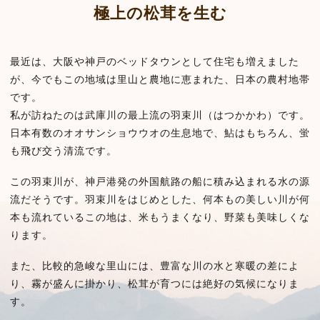
極上の松茸を生む
最近は、大阪や神戸のベッドタウンとして住宅も増えました
が、今でもこの地域は里山と農地に恵まれた、日本の農村地帯
です。
私が訪ねたのは武庫川の最上流の羽束川（はつかかわ）です。
日本有数のオオサンショウウオの生息地で、鮎はもちろん、蛍
も飛び交う清流です。
この羽束川が、神戸港発の外国航路の船に積み込まれる水の源
流だそうです。羽束川をはじめとした、何本もの美しい川が何
本も流れているこの地は、米もうまくなり、野菜も美味しくな
ります。
また、比較的急峻な里山には、豊富な川の水と寒暖の差によ
り、霧が盛んに掛かり、松茸が育つには絶好の気候になりま
す。