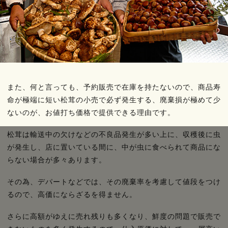
また、何と言っても、予約販売で在庫を持たないので、商品寿
命が極端に短い松茸の小売で必ず発生する、廃棄損が極めて少
ないのが、お値打ち価格で提供できる理由です。
松茸は輸送中の欠けなどの不良品発生が多い上に、収穫後に虫
が発生し、店に置いている間に、中が虫に食べられて商品にな
らない場合が多々あります。
その為、デパートなどでは、その廃棄率を考慮して値段をつけ
るので、高価にならざるを得ません。
さらに高額がゆえに売れ残りも多くなり、鮮度の問題で販売で