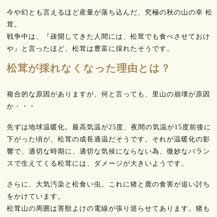
今や幻とも言えるほど産量が落ち込んだ、究極の秋の山の幸 松
茸。
戦争中は、『疎開してきた人間には、松茸でも食べさせておけ
や』と言ったほど、松茸は豊富に採れたそうです。
松茸が採れなくなった理由とは？
複合的な原因がありますが、何と言っても、里山の崩壊が原因
か・・・
先ずは地球温暖化。最高気温が25度、夜間の気温が15度前後に
下がった頃が、松茸の成長適温だそうです。それが温暖化の影
響で、適切な時期に、適切な気候にならない為、微妙なバラン
スで生えてくる松茸には、ダメージが大きいようです。
さらに、大気汚染と松食い虫。これに猪と鹿の食害が追い討ち
をかけています。
松茸山の周囲は害獣よけの電線が張り巡らせてあります。猪も