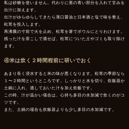
私は砂糖を使いません。代わりに葱の青い部分を入れて甘みを
出汁に加えます。
出汁がゆらゆらしてきたら薄口醤油と日本酒と塩で味を整え、
松茸を投入します。
再沸騰の寸前で火を止め、松茸を箸でボウルにとりわけます。
残った汁を茶こしで漉せば、松茸についた土やゴミも取り除け
ます。
④
米は炊く２時間程前に研いでおく
あまり長く浸水すると米の味が悪くなります。松茸の季節なら
１〜２時間というところです。しっかりと水を切り、炊飯器か
土鍋に入れ、漉しておいた汁を加え炊飯です。
この時、汁が温かい場合は、心持ち多目の水加減で炊くのがコ
ツです。
また、土鍋の場合も炊飯器よりも少し多目の水加減です。