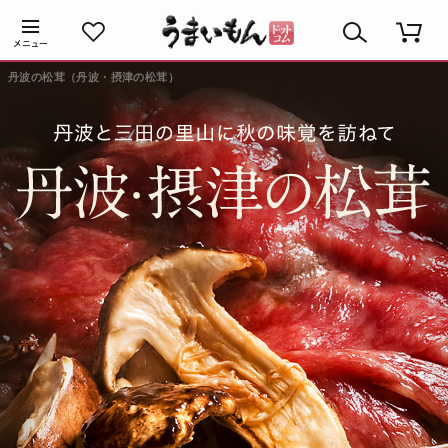
丹波の松茸（丹波・摂津の松茸）