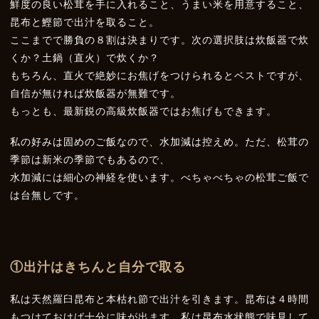
鮮度の良い松茸を手に入れること、うまい米を用意すること、
昆布と鰹節で出汁を取ること。
ここまでで勝負の８割は決まりです。次の選択肢は炊飯器で炊
くか？土鍋（直火）で炊くか？
もちろん、直火で絶妙にお焦げをつけられるとベストですが、
自信が無ければ炊飯器が無難です。
もっとも、最新鋭の高級炊飯器ではお焦げもできます。
私の好みは固めのご飯なので、水加減は控えめ。ただ、松茸の
季節は新米の季節でもあるので、
水加減には細心の神経を使います。べちゃべちゃの松茸ご飯で
は台無しです。
①
出汁はきちんと自分で取る
私は天然羅臼昆布と本枯れ節で出汁を引きます。昆布は４時間
もつけておけば十分に味が出ます。私は昆布水状態で味見して