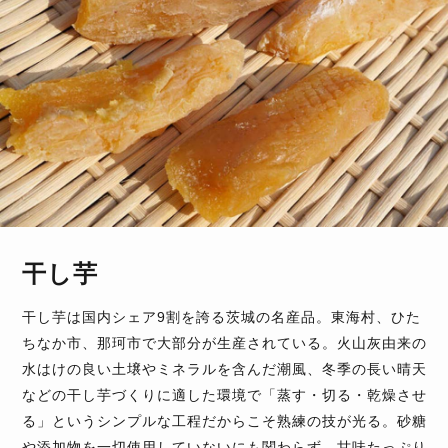
干し芋
干し芋は国内シェア9割を誇る茨城の名産品。東海村、ひた
ちなか市、那珂市で大部分が生産されている。火山灰由来の
水はけの良い土壌やミネラルを含んだ潮風、冬季の長い晴天
などの干し芋づくりに適した環境で「蒸す・切る・乾燥させ
る」というシンプルな工程だからこそ熟練の技が光る。砂糖
や添加物を一切使用していないにも関わらず、甘味たっぷり