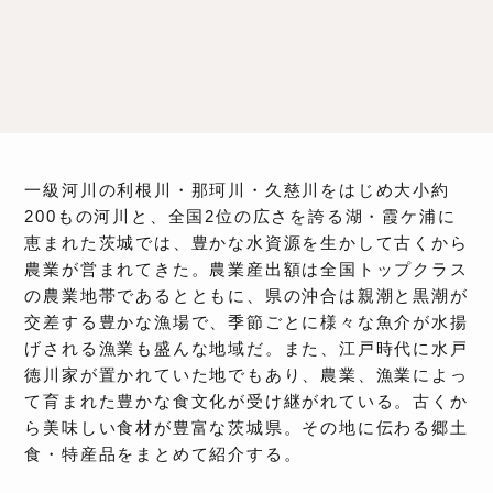
一級河川の利根川・那珂川・久慈川をはじめ大小約
200もの河川と、全国2位の広さを誇る湖・霞ケ浦に
恵まれた茨城では、豊かな水資源を生かして古くから
農業が営まれてきた。農業産出額は全国トップクラス
の農業地帯であるとともに、県の沖合は親潮と黒潮が
交差する豊かな漁場で、季節ごとに様々な魚介が水揚
げされる漁業も盛んな地域だ。また、江戸時代に水戸
徳川家が置かれていた地でもあり、農業、漁業によっ
て育まれた豊かな食文化が受け継がれている。古くか
ら美味しい食材が豊富な茨城県。その地に伝わる郷土
食・特産品をまとめて紹介する。