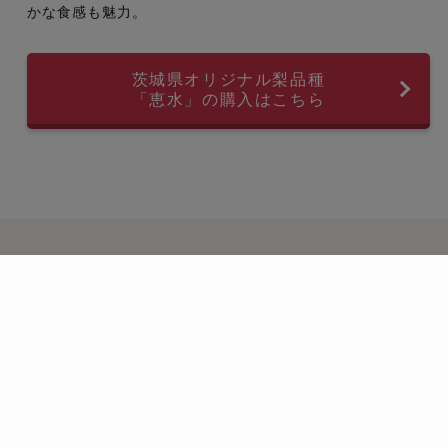
かな食感も魅力。
茨城県オリジナル梨品種
「恵水」の購入はこちら
茨城県の農林水産研究所、
郷土食の情報はこちら
公益社団法人農林水産・食品産業技術振興協会
茨城県の公立試験研究機関
出典：農林水産省 茨城県の郷土食