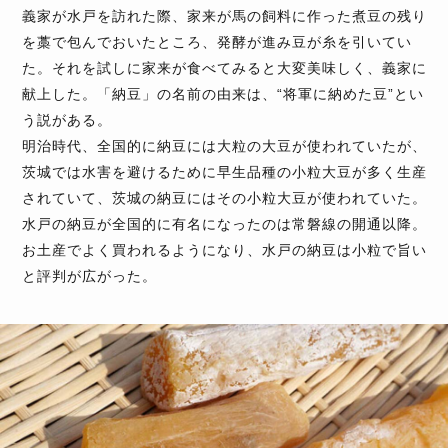
義家が水戸を訪れた際、家来が馬の飼料に作った煮豆の残り
を藁で包んでおいたところ、発酵が進み豆が糸を引いてい
た。それを試しに家来が食べてみると大変美味しく、義家に
献上した。「納豆」の名前の由来は、“将軍に納めた豆”とい
う説がある。
明治時代、全国的に納豆には大粒の大豆が使われていたが、
茨城では水害を避けるために早生品種の小粒大豆が多く生産
されていて、茨城の納豆にはその小粒大豆が使われていた。
水戸の納豆が全国的に有名になったのは常磐線の開通以降。
お土産でよく買われるようになり、水戸の納豆は小粒で旨い
と評判が広がった。