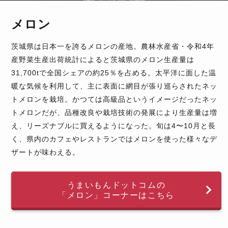
メロン
茨城県は日本一を誇るメロンの産地。農林水産省・令和4年
産野菜生産出荷統計によると茨城県のメロン生産量は
31,700tで全国シェアの約25％を占める。太平洋に面した温
暖な気候を利用して、主に表面に網目が張り巡らされたネッ
トメロンを栽培。かつては高級品というイメージだったネッ
トメロンだが、品種改良や栽培技術の発展により生産量は増
え、リーズナブルに買えるようになった。旬は4〜10月と長
く、県内のカフェやレストランではメロンを使った様々なデ
ザートが味わえる。
うまいもんドットコムの
「メロン」コーナーはこちら