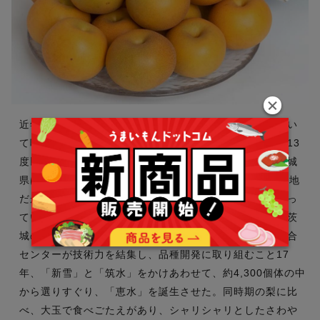
近年は新品種の梨が多く誕生しているが、中でも群を抜い
て味の良い品種が「恵水」だ。酸味が少なく、平均糖度13
度以上で深い甘みが感じることができ、果汁も豊富。茨城
県は梨の生産量において全国第2位（令和5年度）の名産地
だが、千葉や長野と比較すると知名度の低さが悩みとなっ
ていた。そこで美味しいオリジナル品種を作ってもっと茨
城の梨を知ってもらおうという思いから、茨城県農業総合
センターが技術力を結集し、品種開発に取り組むこと17
年、「新雪」と「筑水」をかけあわせて、約4,300個体の中
から選りすぐり、「恵水」を誕生させた。同時期の梨に比
べ、大玉で食べごたえがあり、シャリシャリとしたさわや