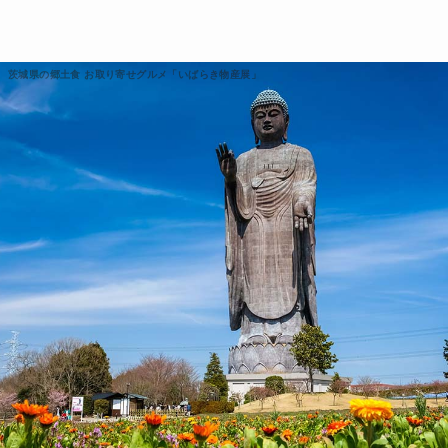
茨城県の郷土食 お取り寄せグルメ「いばらき物産展」