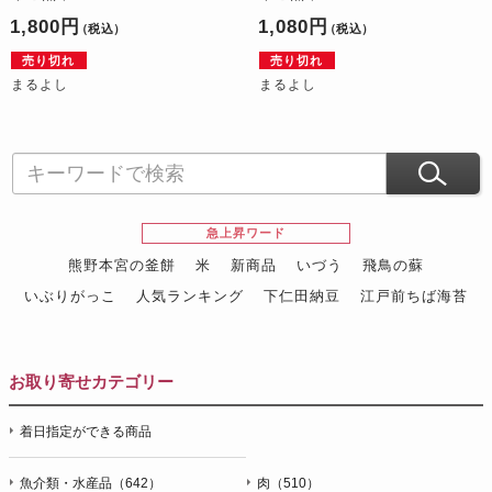
1,800円
1,080円
（税込）
（税込）
売り切れ
売り切れ
まるよし
まるよし
急上昇ワード
熊野本宮の釜餅
米
新商品
いづう
飛鳥の蘇
いぶりがっこ
人気ランキング
下仁田納豆
江戸前ちば海苔
スイーツ
ウニ
田舎庵の鰻
鮪
グルメギフトカタログ
名店の味
お取り寄せカテゴリー
着日指定ができる商品
魚介類・水産品（642）
肉（510）