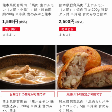
熊本県肥育馬肉 「馬肉 生ホルモ
熊本県肥育馬肉「上ホルモン
ン（大腸・小腸）」鍋・焼肉用
（大腸）」焼肉用 約200g 特製
約200g ※冷蔵 食のみやこ熊本
タレ付 ※冷蔵 食のみやこ熊本
1,599円
2,500円
（税込）
（税込）
売り切れ
売り切れ
まるよし
まるよし
お届け日の指定が可能です
お届け日の指定が可能です
熊本県肥育馬肉 「馬ホルモン 味
熊本県肥育馬肉 「馬肉入りポテ
噌煮込み」 200g ※冷凍 食のみ
トコロッケ」5個 ※冷凍 食のみ
やこ熊本
やこ熊本