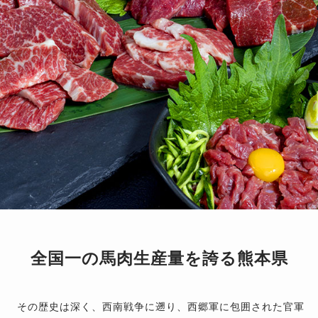
全国一の馬肉生産量を誇る熊本県
その歴史は深く、西南戦争に遡り、西郷軍に包囲された官軍