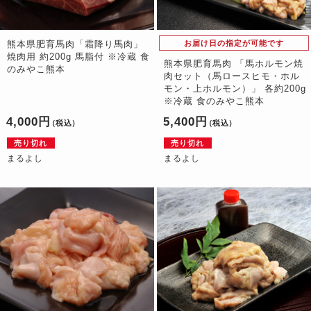
熊本県肥育馬肉「霜降り馬肉」
お届け日の指定が可能です
焼肉用 約200g 馬脂付 ※冷蔵 食
熊本県肥育馬肉 「馬ホルモン焼
のみやこ熊本
肉セット（馬ロースヒモ・ホル
モン・上ホルモン）」 各約200g
※冷蔵 食のみやこ熊本
4,000円
5,400円
（税込）
（税込）
売り切れ
売り切れ
まるよし
まるよし