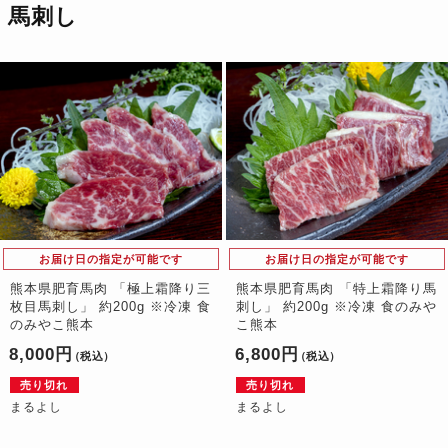
馬刺し
お届け日の指定が可能です
お届け日の指定が可能です
熊本県肥育馬肉 「極上霜降り三
熊本県肥育馬肉 「特上霜降り馬
枚目馬刺し」 約200g ※冷凍 食
刺し」 約200g ※冷凍 食のみや
のみやこ熊本
こ熊本
8,000円
6,800円
（税込）
（税込）
売り切れ
売り切れ
まるよし
まるよし