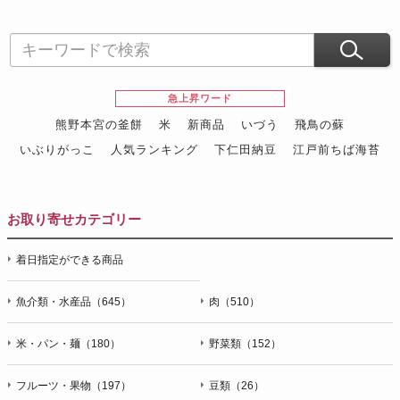
急上昇ワード
熊野本宮の釜餅
米
新商品
いづう
飛鳥の蘇
いぶりがっこ
人気ランキング
下仁田納豆
江戸前ちば海苔
スイーツ
ウニ
田舎庵の鰻
鮪
グルメギフトカタログ
名店の味
お取り寄せカテゴリー
着日指定ができる商品
魚介類・水産品（645）
肉（510）
米・パン・麺（180）
野菜類（152）
フルーツ・果物（197）
豆類（26）