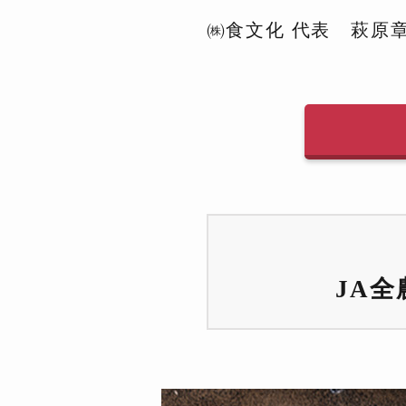
㈱食文化 代表 萩原
JA