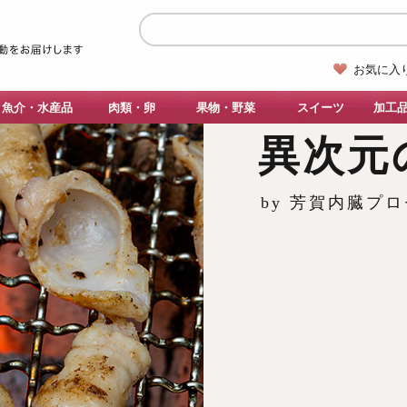
お気に入
魚介・水産品
肉類・卵
果物・野菜
スイーツ
加工
異次元
by 芳賀内臓プ