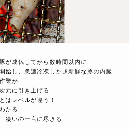
豚が成仏してから
数時間以内に
開始し、
急速冷凍した超新鮮な豚の内臓
作業が
次元に引き上げる
とはレベルが違う！
わたる
ち
凄いの一言に尽きる