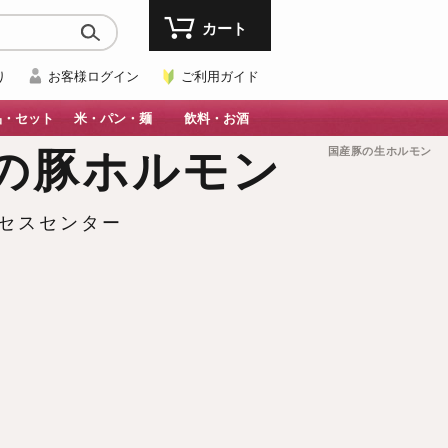
カート
り
お客様ログイン
ご利用ガイド
品・セット
米・パン・麺
飲料・お酒
国産豚の生ホルモン
の豚ホルモン
ロセスセンター