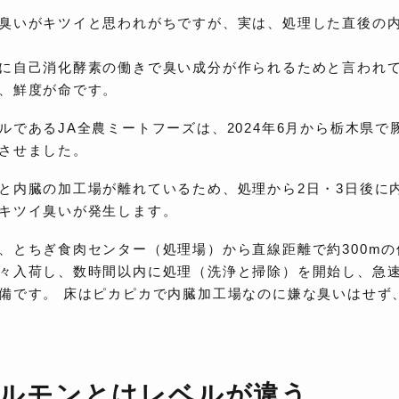
臭いがキツイと思われがちですが、実は、処理した直後の
に自己消化酵素の働きで臭い成分が作られるためと言われ
、鮮度が命です。
ルであるJA全農ミートフーズは、2024年6月から栃木県
させました。
と内臓の加工場が離れているため、処理から2日・3日後に
キツイ臭いが発生します。
、とちぎ食肉センター（処理場）から直線距離で約300m
々入荷し、数時間以内に処理（洗浄と掃除）を開始し、急
備です。 床はピカピカで内臓加工場なのに嫌な臭いはせず
ルモンとは
レベルが違う