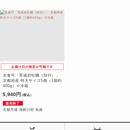
お届け日の指定が可能です
生食可「育成岩牡蠣（殻付）」
京都府産 特大サイズ5個（1個約
400g）※冷蔵
5,940円
（税込）
販売終了
京都丹後 海鮮の匠 魚政