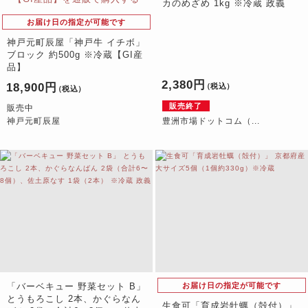
カのめざめ 1kg ※冷蔵 政義
お届け日の指定が可能です
神戸元町辰屋「神戸牛 イチボ」
ブロック 約500g ※冷蔵【GI産
品】
2,380円
18,900円
（税込）
（税込）
販売終了
販売中
神戸元町辰屋
豊洲市場ドットコム（...
「バーベキュー 野菜セット B」
お届け日の指定が可能です
とうもろこし 2本、かぐらなん
生食可「育成岩牡蠣（殻付）」