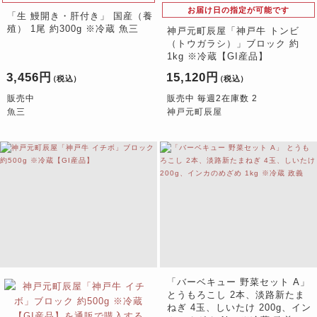
お届け日の指定が可能です
「生 鰻開き・肝付き」 国産（養
殖） 1尾 約300g ※冷蔵 魚三
神戸元町辰屋「神戸牛 トンビ
（トウガラシ）」ブロック 約
1kg ※冷蔵【GI産品】
3,456円
15,120円
（税込）
（税込）
販売中
販売中 毎週2在庫数 2
魚三
神戸元町辰屋
「バーベキュー 野菜セット A」
とうもろこし 2本、淡路新たま
ねぎ 4玉、しいたけ 200g、イン