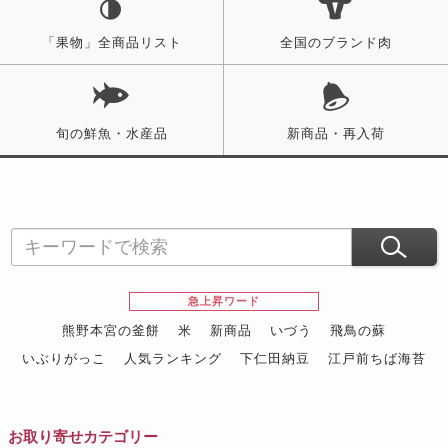
「果物」全商品リスト
全国のブランド肉
旬の鮮魚・水産品
新商品・再入荷
急上昇ワード
熊野本宮の釜餅
米
新商品
いづう
飛鳥の蘇
いぶりがっこ
人気ランキング
下仁田納豆
江戸前ちば海苔
スイーツ
ウニ
田舎庵の鰻
鮪
グルメギフトカタログ
名店の味
お取り寄せカテゴリー