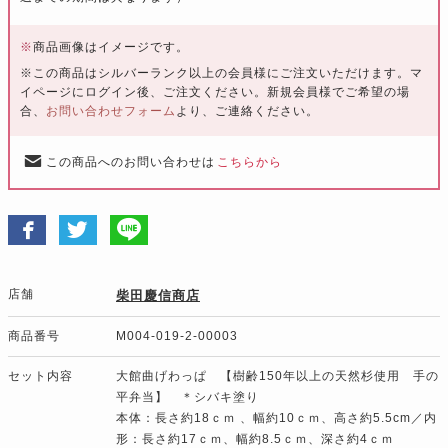
※
商品画像はイメージです。
※この商品はシルバーランク以上の会員様にご注文いただけます。マ
イページにログイン後、ご注文ください。新規会員様でご希望の場
合、
お問い合わせフォーム
より、ご連絡ください。
この商品へのお問い合わせは
こちらから
店舗
柴田慶信商店
商品番号
M004-019-2-00003
セット内容
大館曲げわっぱ 【樹齢150年以上の天然杉使用 手の
平弁当】 ＊シバキ塗り
本体：長さ約18ｃｍ 、幅約10ｃｍ、高さ約5.5cm／内
形：長さ約17ｃｍ、幅約8.5ｃｍ、深さ約4ｃｍ