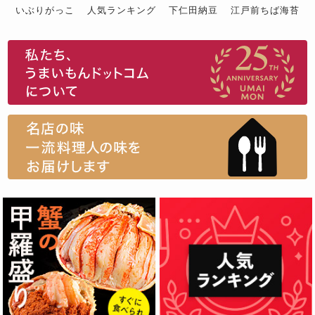
いぶりがっこ
人気ランキング
下仁田納豆
江戸前ちば海苔
スイーツ
ウニ
田舎庵の鰻
鮪
グルメギフトカタログ
名店の味