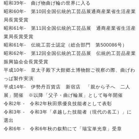
昭和39年- 曲げ物曲げ輪の世界に入る
昭和60年- 第10回全国伝統的工芸品展通商産業省生活産業
局長賞受賞
昭和61年- 第11回全国伝統的工芸品展 通商産業省生活産
業局長賞受賞
昭和61年- 伝統工芸士認定（総合部門 第500086号）
昭和62年- 第12回全国伝統的工芸品展 伝統的工芸品産業
振興協会会長賞受賞
平成10年- 皇太子殿下大館郷土博物館ご視察の際、曲げわ
っぱ製作実演
平成14年- 伊勢丹百貨店 新宿店 「親から子へ 二人
展」開催 ※以降「父子・曲げ輪展」として毎年開催
令和2年 - 令和2年秋田県優良技能者として表彰
令和3年 - 令和3年「卓越した技能者（現代の名工）」に
選出
令和6年 - 令和6年秋の叙勲にて「瑞宝単光章」受章