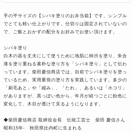
手の平サイズの【シバキ塗りのお弁当箱】です。シンプル
でとても軽い仕上がりです。仕切りは固定されていないの
で、ご飯とおかずの配分をお好みでお使い頂けます。
シバキ塗り
白木の器を丈夫にして使うために地肌に柿渋を塗り、朱合
漆を塗り重ねる素朴な塗り方を「シバキ塗り」として伝わ
っています。柴田慶信商店では、自前でシバキ塗りを塗っ
ているため、実用重視の塗り方を実践しています。多少の
「刷毛あと」や「縮み」、「たれ」、あるいは「ホコリ」
がありますが、黒っぽい色から、年月が経つごとに飴色に
変化して、木目が透けて見るようになります。
◆柴田慶信商店 取締役会長 伝統工芸士 柴田 慶信さん
昭和15年- 秋田県比内町に生まれる