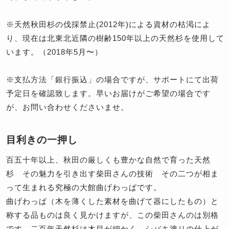
※
天然秋田杉の伐採禁止(2012年)による資材の枯渇によ
り、現在は北東北近隣の樹齢150年以上の天然杉を使用して
います。（2018年5月〜）
※支払方法「銀行振込」の場合ですが、サポートにて出荷
予定日を確認致します。早いお届けがご希望の場合です
が、お問い合わせくださいませ。
目利きの一押し
百五十年以上、秋田の厳しくも豊かな自然で育った天然
杉 その魅力を引き出す柴田さんの技術 その二つが相ま
って生まれる究極の大館曲げわっぱです。
曲げわっぱ（木を薄くした素材を曲げて器にしたもの）と
称する品ものは良く見かけますが、この柴田さんのは別格
です。二百年天然杉は木目が細かく、シバキ塗りの仕上が