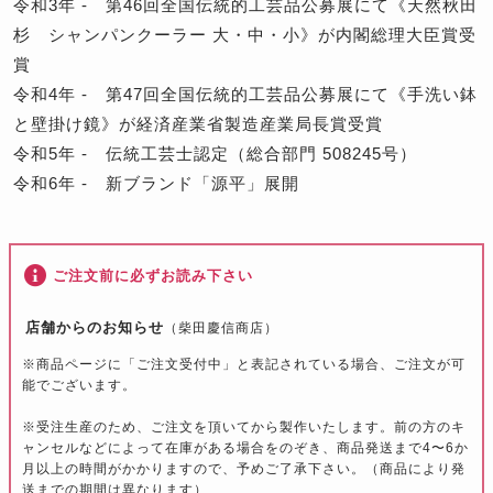
令和3年 - 第46回全国伝統的工芸品公募展にて《天然秋田
杉 シャンパンクーラー 大・中・小》が内閣総理大臣賞受
賞
令和4年 - 第47回全国伝統的工芸品公募展にて《手洗い鉢
と壁掛け鏡》が経済産業省製造産業局長賞受賞
令和5年 - 伝統工芸士認定（総合部門 508245号）
令和6年 - 新ブランド「源平」展開
ご注文前に必ずお読み下さい
店舗からのお知らせ
（柴田慶信商店）
※
商品ページに「ご注文受付中」と表記されている場合、ご注文が可
能でございます。
※
受注生産のため、ご注文を頂いてから製作いたします。前の方のキ
ャンセルなどによって在庫がある場合をのぞき、
商品発送まで4〜6か
月以上
の時間がかかりますので、予めご了承下さい。（商品により発
送までの期間は異なります）