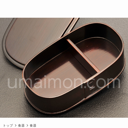
トップ
食器
食器