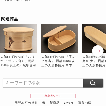
関連商品
大館曲げわっぱ 「おひ
大館曲げわっぱ 「手の
大館曲げわっぱ
つ ５寸（２合）」樹齢
平弁当」 樹齢150年以
弁当 大」 樹齢
150年以上の天然杉使用
上の天然杉使用 白木
上の天然杉使用 
白木 しゃもじ付き ※常
（底の鍔無し） ※常温
常温
温
急上昇ワード
熊野本宮の釜餅
米
新商品
いづう
飛鳥の蘇