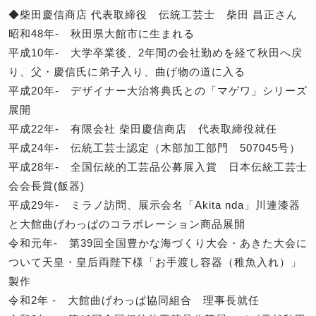
◆柴田慶信商店 代表取締役 伝統工芸士 柴田 昌正さん
昭和48年- 秋田県大館市に生まれる
平成10年- 大学卒業後、2年間の会社勤めを経て秋田へ戻
り、父・慶信氏に弟子入り、曲げ物の道に入る
平成20年- デザイナー大治将典氏との「マゲワ」シリーズ
展開
平成22年- 有限会社 柴田慶信商店 代表取締役就任
平成24年- 伝統工芸士認定（木部加工部門 507045号）
平成28年- 全国伝統的工芸品公募展入賞 日本伝統工芸士
会会長賞(飯器)
平成29年- ミラノ訪問、展示会名「Akita nda」川連漆器
と大館曲げわっぱのコラボレーション商品展開
令和元年- 第39回全国豊かな海づくり大会・あきた大会に
ついて天皇・皇后両陛下様「お手渡し容器（稚魚入れ）」
製作
令和2年 - 大館曲げわっぱ協同組合 理事長就任