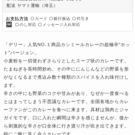
配送 ヤマト運輸（埼玉）
カード
銀行振込
代引き
お支払方法
〇
〇
〇
のし対応
メッセージ入れ対応
〇
〇
「デリー」人気NO.１商品カシミールカレーの超極辛“ホッ
ト”バージョン。
小麦粉を一切使わずさらりとしたスープ状のカレーです。
たまねぎを長時間炒め、その中ににんじんなどの野菜を形
がなくなるまで煮込み数十種類のスパイスを入れ味付けし
ます。
辛さの中にも野菜のコクや甘みがあり、なぜか一度食べる
とはまってしまう不思議なカレーです。全国各地からカレ
ーファンがこのカレーを食べに来ます。具材は鶏肉とジャ
ガイモです。口に入れた瞬間は辛さを感じませんが、後か
ら刺激的な辛さが口全体に行き渡り汗が吹き出てきます。
特にご飯に良く合うカレーです。