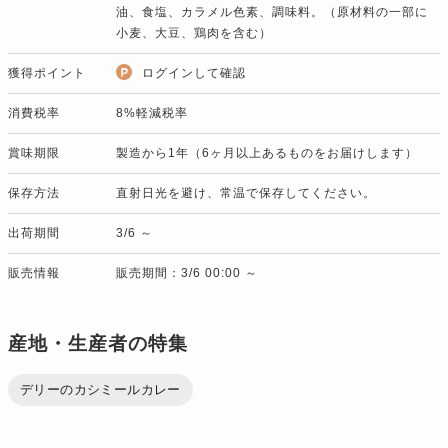
油、食塩、カラメル色素、調味料。（原材料の一部に
小麦、大豆、鶏肉を含む）
獲得ポイント
ログインして確認
消費税率
8%軽減税率
賞味期限
製造から1年（6ヶ月以上あるものをお届けします）
保存方法
直射日光を避け、常温で保存してください。
出荷期間
3/6 ～
販売情報
販売期間：3/6 00:00 ～
産地・生産者の特集
デリーのカシミールカレー