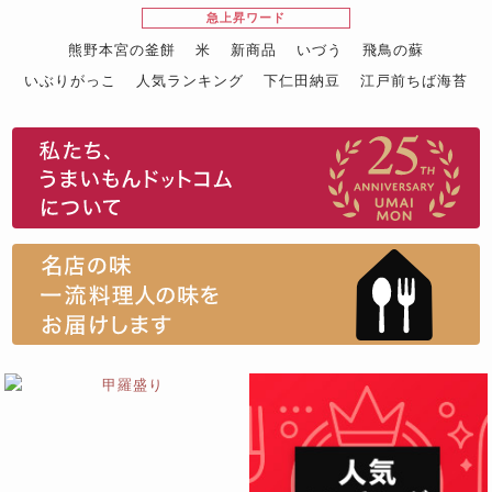
急上昇ワード
熊野本宮の釜餅
米
新商品
いづう
飛鳥の蘇
いぶりがっこ
人気ランキング
下仁田納豆
江戸前ちば海苔
スイーツ
ウニ
田舎庵の鰻
鮪
グルメギフトカタログ
名店の味