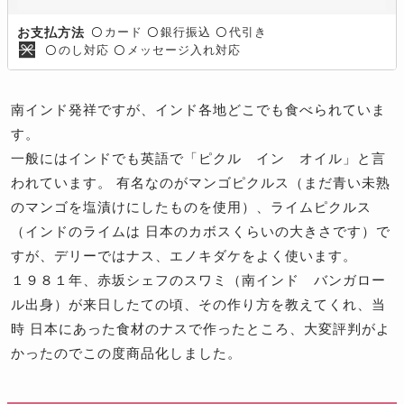
カード
銀行振込
代引き
お支払方法
〇
〇
〇
のし対応
メッセージ入れ対応
〇
〇
南インド発祥ですが、インド各地どこでも食べられていま
す。
一般にはインドでも英語で「ピクル イン オイル」と言
われています。 有名なのがマンゴピクルス（まだ青い未熟
のマンゴを塩漬けにしたものを使用）、ライムピクルス
（インドのライムは 日本のカボスくらいの大きさです）で
すが、デリーではナス、エノキダケをよく使います。
１９８１年、赤坂シェフのスワミ（南インド バンガロー
ル出身）が来日したての頃、その作り方を教えてくれ、当
時 日本にあった食材のナスで作ったところ、大変評判がよ
かったのでこの度商品化しました。