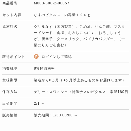
商品番号
M003-600-2-00057
セット内容
なすのピクルス 内容量１２０ｇ
原材料名
グリルなす（国内製造）、こめ油、りんご酢、マスタ
ードシード、食塩、おろしにんにく、おろししょう
が、唐辛子、ターメリック、パプリカパウダー、（一
部にりんごを含む）
獲得ポイント
ログインして確認
消費税率
8%軽減税率
賞味期限
製造から6ヵ月（3ヶ月以上あるものをお届けします）
保存方法
デリー・スワミシェフ特製ナスのピクルス 常温180日
出荷期間
2/1 ～
販売情報
販売期間：1/30 00:00 ～