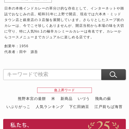
日本の本格インドカレーの草分け的な存在として、インターネットや雑
誌でおなじみの店。昭和31年に上野で開店、現在では六本木・ミッド
タウン店と銀座店の３店舗を展開しています。さらりとしたスープ状の
カレーは、今でこそ珍しくありませんが、開店当初から本場の味を大切
に守り、特に人気No.1の極辛カシミールカレーは有名です。カレーか
らコースメニューまでカジュアルに楽しめる店です。
創業年：1956
代表者：田中 源吾
急上昇ワード
熊野本宮の釜餅
米
新商品
いづう
飛鳥の蘇
いぶりがっこ
人気ランキング
下仁田納豆
江戸前ちば海苔
スイーツ
ウニ
田舎庵の鰻
鮪
グルメギフトカタログ
名店の味