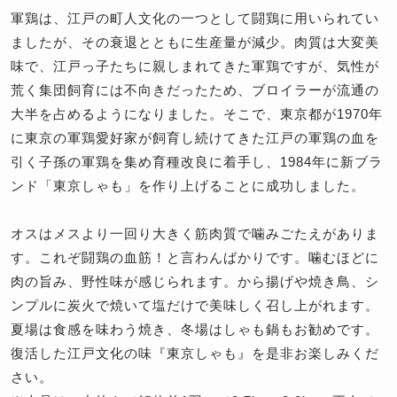
軍鶏は、江戸の町人文化の一つとして闘鶏に用いられてい
ましたが、その衰退とともに生産量が減少。肉質は大変美
味で、江戸っ子たちに親しまれてきた軍鶏ですが、気性が
荒く集団飼育には不向きだったため、ブロイラーが流通の
大半を占めるようになりました。そこで、東京都が1970年
に東京の軍鶏愛好家が飼育し続けてきた江戸の軍鶏の血を
引く子孫の軍鶏を集め育種改良に着手し、1984年に新ブラ
ンド「東京しゃも」を作り上げることに成功しました。
オスはメスより一回り大きく筋肉質で噛みごたえがありま
す。これぞ闘鶏の血筋！と言わんばかりです。噛むほどに
肉の旨み、野性味が感じられます。から揚げや焼き鳥、シ
ンプルに炭火で焼いて塩だけで美味しく召し上がれます。
夏場は食感を味わう焼き、冬場はしゃも鍋もお勧めです。
復活した江戸文化の味『東京しゃも』を是非お楽しみくだ
さい。