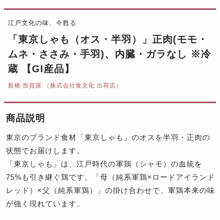
江戸文化の味、今甦る
「東京しゃも（オス・半羽）」正肉(モモ・
ムネ・ささみ・手羽)、内臓・ガラなし ※冷
蔵 【GI産品】
新橋 加賀屋 （株式会社食文化 出荷店）
商品説明
東京のブランド食材「東京しゃも」のオスを半羽・正肉の
状態でお届けします。
「東京しゃも」は、江戸時代の軍鶏（シャモ）の血統を
75%も引き継ぐ鶏です。「母（純系軍鶏×ロードアイランド
レッド）×父（純系軍鶏）」の掛け合わせで、軍鶏本来の味
が強く現れています。