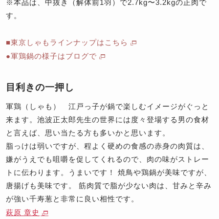
※本品は、中抜き（解体前1羽）で2.7kg〜3.2kgの正肉で
す。
■東京しゃもラインナップはこちら
●軍鶏鍋の様子はブログで
目利きの一押し
軍鶏（しゃも） 江戸っ子が鍋で楽しむイメージがぐっと
来ます。池波正太郎先生の世界には度々登場する男の食材
と言えば、思い当たる方も多いかと思います。
脂っけは弱いですが、程よく硬めの食感の赤身の肉質は、
嫌がうえでも咀嚼を促してくれるので、肉の味がストレー
トに伝わります。うまいです！ 焼鳥や鶏鍋が美味ですが、
唐揚げも美味です。 筋肉質で脂が少ない肉は、甘みと辛み
が強い千寿葱と非常に良い相性です。
萩原 章史