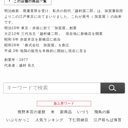
この店舗の商品一覧
明治維新、廃藩置県を受け、私共の初代「越村源二郎」は、加賀藩前田
よりこの江戸東京に出てまいりました。これが屋号（ 加賀屋 ）の由来
です。
明治10年 東京・赤坂に於て「加賀屋」創業
大正12年 三代当主「越村健二郎」 現在地に新橋店を開業
昭和 6年 赤坂本店を新橋店に統合
昭和28年 「株式会社 加賀屋」を創立
平成 3年 地鶏の販売を本格的に開始し現在に至る
創業年：1877
代表者：越村 良久
急上昇ワード
熊野本宮の釜餅
米
新商品
いづう
飛鳥の蘇
いぶりがっこ
人気ランキング
下仁田納豆
江戸前ちば海苔
スイーツ
ウニ
田舎庵の鰻
鮪
グルメギフトカタログ