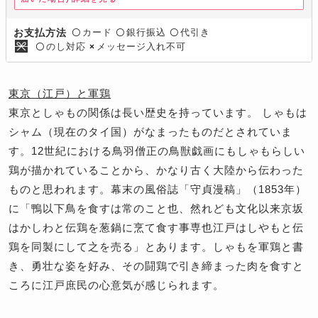
カード
銀行振込
代引き
お支払方法
〇
〇
〇
のし対応
メッセージ入れ不可
〇
×
東京（江戸）と軍鶏
東京としゃもの関係は長い歴史を持っています。 しゃもは
シャム（現在のタイ国）がなまったものだとされていま
す。12世紀における鳥羽僧正の鳥獣戯画にもしゃもらしい
鶏が描かれていることから、かなり古く大陸から伝わった
ものと思われます。幕末の風俗誌「守貞漫稿」（1853年）
に「鴨以下鳥を食すは常のこと也、然れども文化以来京坂
はかしわと伝鶏を葱鍋に烹て食す事専也江戸はしやもと伝
鶏を同製にして之を売る」とあります。しゃもを軍鶏と書
き、勇壮な姿を好み、その闘鶏で引き締まった肉を食すと
ころに江戸庶民の心意気が感じられます。