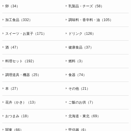
卵（34）
乳製品・チーズ（58）
加工食品（332）
調味料・香辛料・油（105）
スイーツ・お菓子（171）
ドリンク（126）
酒（47）
健康食品（37）
料理セット（192）
燃料（3）
調理道具・機器（25）
食器（74）
本（27）
その他（21）
花卉（かき）（13）
ご飯のお供（7）
おつまみ（18）
北海道・東北（69）
関東（66）
甲信越（6）