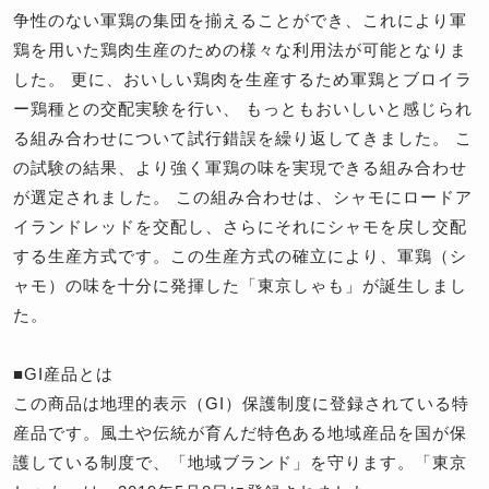
争性のない軍鶏の集団を揃えることができ、これにより軍
鶏を用いた鶏肉生産のための様々な利用法が可能となりま
した。 更に、おいしい鶏肉を生産するため軍鶏とブロイラ
ー鶏種との交配実験を行い、 もっともおいしいと感じられ
る組み合わせについて試行錯誤を繰り返してきました。 こ
の試験の結果、より強く軍鶏の味を実現できる組み合わせ
が選定されました。 この組み合わせは、シャモにロードア
イランドレッドを交配し、さらにそれにシャモを戻し交配
する生産方式です。この生産方式の確立により、軍鶏（シ
ャモ）の味を十分に発揮した「東京しゃも」が誕生しまし
た。
■GI産品とは
この商品は地理的表示（GI）保護制度に登録されている特
産品です。風土や伝統が育んだ特色ある地域産品を国が保
護している制度で、「地域ブランド」を守ります。「東京