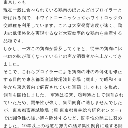
東京しゃも
現在一般に食べられている鶏肉のほとんどはブロイラーと
呼ばれる鶏で、ホワイトコーニッシュやホワイトロックの
交雑種を利用しています。これは大変発育速度が速く、鶏
肉の低価格化を実現するなど大変効率的な鶏肉を生産する
品種です。
しかし、一方この鶏肉が普及してくると、従来の鶏肉に比
べ肉の味が薄くなっているとの声が消費者から上がってき
ました。
そこで、これらブロイラーによる鶏肉の味の希薄化を修正
する目的で東京都畜産試験場浅川分場（廃止）で昭和４６
年から東京管内で飼育されていた軍鶏（しゃも）を集め、
飼育を開始しました。 軍鶏は従来、喧嘩鶏として飼育され
ていたため、闘争性が強く、集団飼育に適しませんでした
が、東京都畜産試験場（現 東京都農林総合研究センター）
では闘争性の強い鶏を除外するなど、闘争性の除去に努め
ました。10年以上の地道な努力の結果集団飼育に適する闘