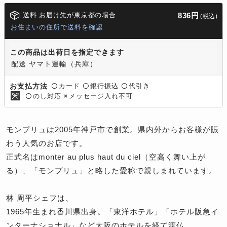
送料 お届け先が東京都の場合
836円
(税込)
お住まいの住所で送料を確認
この商品は出荷日を指定できます
配送 ヤマト運輸（兵庫）
カード
銀行振込
代引き
お支払方法
〇
〇
〇
のし対応
メッセージ入れ不可
〇
×
モンプリュは2005年神戸市で創業。県内外からお客様が賑
わう人気のお店です。
正式名はmonter au plus haut du ciel（空高く舞い上が
る）、「モンプリュ」と略した愛称で親しまれています。
林 周平シェフは、
1965年生まれ香川県出身。「東洋ホテル」「ホテル阪急イ
ンターナショナル」など大阪のホテルを経て渡仏。