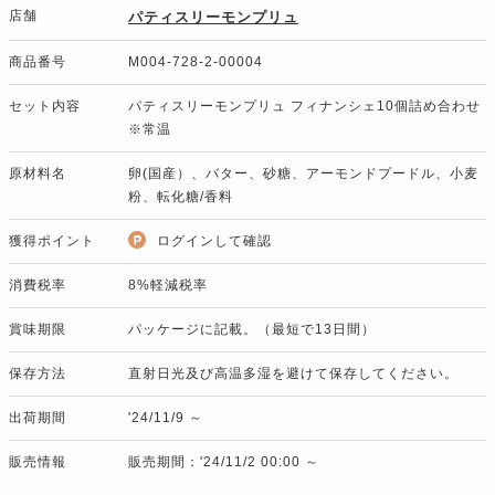
店舗
パティスリーモンプリュ
商品番号
M004-728-2-00004
セット内容
パティスリーモンプリュ フィナンシェ10個詰め合わせ
※常温
原材料名
卵(国産）、バター、砂糖、アーモンドプードル、小麦
粉、転化糖/香料
獲得ポイント
ログインして確認
消費税率
8%軽減税率
賞味期限
パッケージに記載。（最短で13日間）
保存方法
直射日光及び高温多湿を避けて保存してください。
出荷期間
'24/11/9 ～
販売情報
販売期間：'24/11/2 00:00 ～