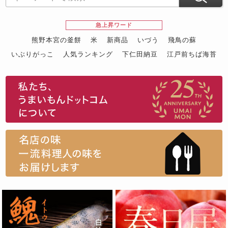
急上昇ワード
熊野本宮の釜餅
米
新商品
いづう
飛鳥の蘇
いぶりがっこ
人気ランキング
下仁田納豆
江戸前ちば海苔
スイーツ
ウニ
田舎庵の鰻
鮪
グルメギフトカタログ
名店の味