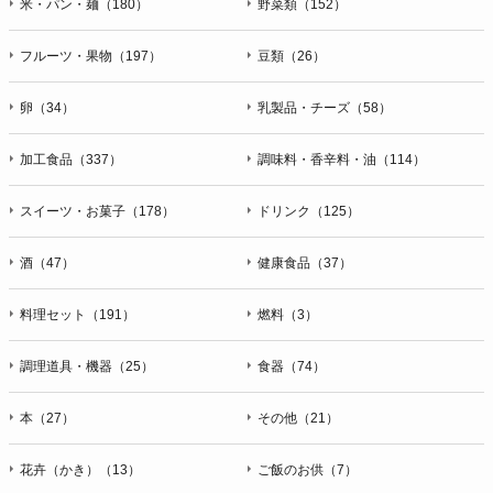
米・パン・麺（180）
野菜類（152）
フルーツ・果物（197）
豆類（26）
卵（34）
乳製品・チーズ（58）
加工食品（337）
調味料・香辛料・油（114）
スイーツ・お菓子（178）
ドリンク（125）
酒（47）
健康食品（37）
料理セット（191）
燃料（3）
調理道具・機器（25）
食器（74）
本（27）
その他（21）
花卉（かき）（13）
ご飯のお供（7）