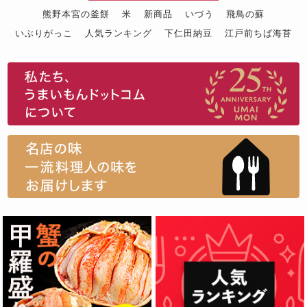
熊野本宮の釜餅
米
新商品
いづう
飛鳥の蘇
いぶりがっこ
人気ランキング
下仁田納豆
江戸前ちば海苔
スイーツ
ウニ
田舎庵の鰻
鮪
グルメギフトカタログ
名店の味