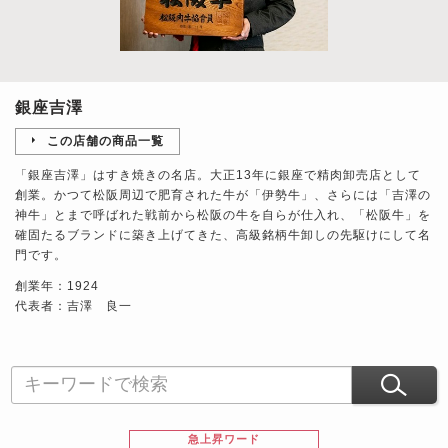
銀座吉澤
この店舗の商品一覧
「銀座吉澤」はすき焼きの名店。大正13年に銀座で精肉卸売店として
創業。かつて松阪周辺で肥育された牛が「伊勢牛」、さらには「吉澤の
神牛」とまで呼ばれた戦前から松阪の牛を自らが仕入れ、「松阪牛」を
確固たるブランドに築き上げてきた、高級銘柄牛卸しの先駆けにして名
門です。
創業年：1924
代表者：吉澤 良一
急上昇ワード