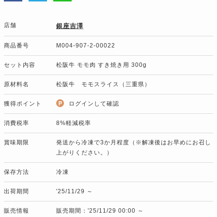
店舗
銀座吉澤
商品番号
M004-907-2-00022
セット内容
松阪牛 モモ肉 すき焼き用 300g
原材料名
松阪牛 モモスライス（三重県）
獲得ポイント
ログインして確認
消費税率
8%軽減税率
賞味期限
発送から冷凍で3か月程度（※解凍後はお早めにお召し
上がりください。）
保存方法
冷凍
出荷期間
'25/11/29 ～
販売情報
販売期間：'25/11/29 00:00 ～