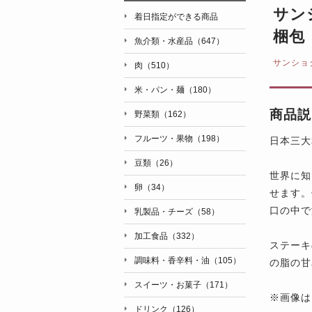
サン
着日指定ができる商品
梱包
魚介類・水産品（647）
サンショ
肉（510）
米・パン・麺（180）
商品説
野菜類（162）
フルーツ・果物（198）
日本三大
豆類（26）
世界に知
卵（34）
せます。
口の中で
乳製品・チーズ（58）
加工食品（332）
ステーキ
調味料・香辛料・油（105）
の脂の甘
スイーツ・お菓子（171）
※画像は
ドリンク（126）