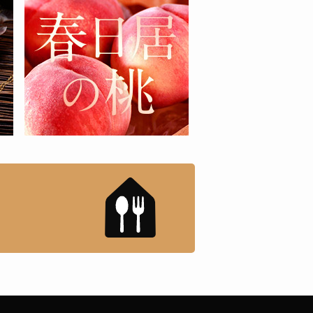
もんドットコム」について
「名店の味」TVメディアで