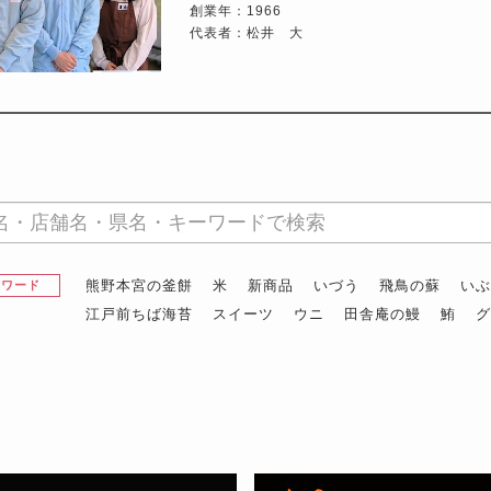
創業年：1966
代表者：松井 大
熊野本宮の釜餅
米
新商品
いづう
飛鳥の蘇
い
昇ワード
江戸前ちば海苔
スイーツ
ウニ
田舎庵の鰻
鮪