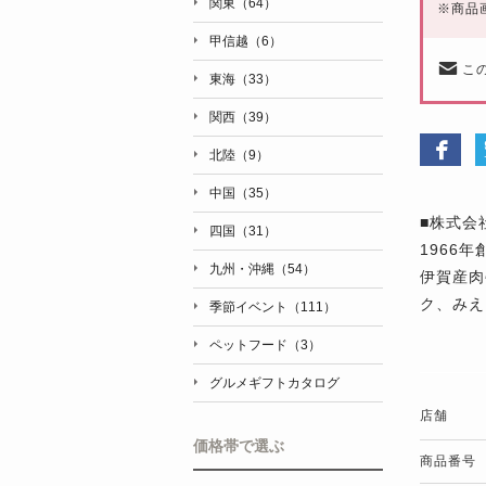
関東（64）
※
商品
甲信越（6）
こ
東海（33）
関西（39）
北陸（9）
中国（35）
■株式会
四国（31）
1966
九州・沖縄（54）
伊賀産肉
ク、みえ
季節イベント（111）
ペットフード（3）
グルメギフトカタログ
店舗
価格帯で選ぶ
商品番号