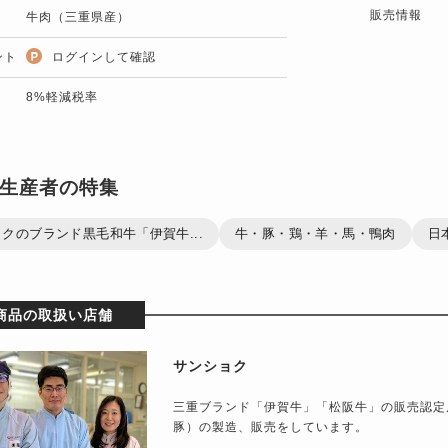
販売情報
牛肉（三重県産）
ント
ログインして確認
8%軽減税率
生産者の特集
クのブランド黒毛和牛「伊賀牛...
牛・豚・鶏・羊・馬・鴨肉
日
商品の取扱い店舗
サンショク
三重ブランド「伊賀牛」「松阪牛」の販売認定
豚）の製造、販売をしています。