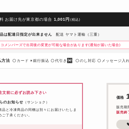
料 お届け先が東京都の場合
1,001円
(税込)
品は配達日指定が出来ません
配送 ヤマト運輸（三重）
ネコメンバーズで出荷後の変更が可能な場合があります(通知が届いた場合)
払方法
カード
銀行振込
代引き
のし対応
メッセージ入
〇
×
〇
〇
〇
注文前に必ずお読み下さい
価格
らのお知らせ
（サンショク）
販売期間：
商品と冷凍商品の同梱は別々にお届けいたしま
販売終
めご了承ください。