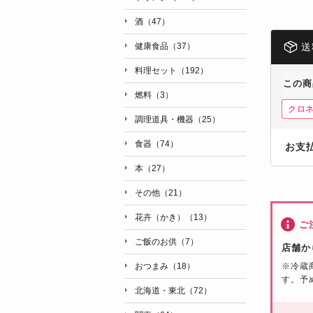
酒（47）
健康食品（37）
送
料理セット（192）
この商
燃料（3）
クロ
調理道具・機器（25）
食器（74）
お支
本（27）
その他（21）
花卉（かき）（13）
ご
ご飯のお供（7）
店舗か
おつまみ（18）
※冷蔵
す。予
北海道・東北（72）