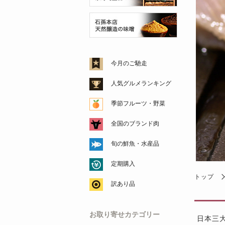
今月のご馳走
人気グルメランキング
季節フルーツ・野菜
全国のブランド肉
旬の鮮魚・水産品
定期購入
トップ
訳あり品
お取り寄せカテゴリー
日本三