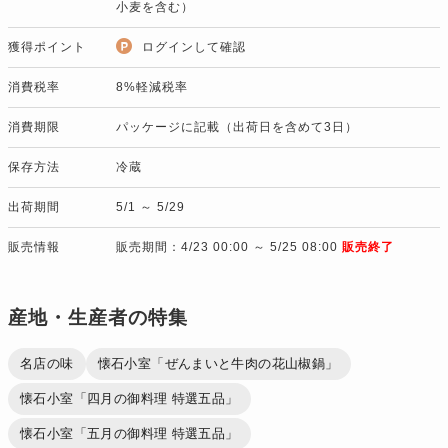
小麦を含む）
獲得ポイント
ログインして確認
消費税率
8%軽減税率
消費期限
パッケージに記載（出荷日を含めて3日）
保存方法
冷蔵
出荷期間
5/1 ～ 5/29
販売情報
販売期間：4/23 00:00 ～ 5/25 08:00
販売終了
産地・生産者の特集
名店の味
懐石小室「ぜんまいと牛肉の花山椒鍋」
懐石小室「四月の御料理 特選五品」
懐石小室「五月の御料理 特選五品」