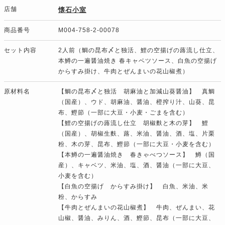
店舗
懐石小室
商品番号
M004-758-2-00078
セット内容
2人前（鯛の昆布〆と独活、鯉の空揚げの蕗流し仕立、
本鱒の一遍醤油焼き 春キャベツソース、白魚の空揚げ
からすみ掛け、牛肉とぜんまいの花山椒煮）
原材料名
【鯛の昆布〆と独活 胡麻油と加減山葵醤油】 真鯛
（国産）、ウド、胡麻油、醤油、橙搾り汁、山葵、昆
布、鰹節（一部に大豆・小麦・ごまを含む）
【鯉の空揚げの蕗流し仕立 胡椒麩と木の芽】 鯉
（国産）、胡椒生麩、蕗、米油、醤油、酒、塩、片栗
粉、木の芽、昆布、鰹節（一部に大豆・小麦を含む）
【本鱒の一遍醤油焼き 春きゃべつソース】 鱒（国
産）、キャベツ、米油、塩、酒、醤油（一部に大豆、
小麦を含む）
【白魚の空揚げ からすみ掛け】 白魚、米油、米
粉、からすみ
【牛肉とぜんまいの花山椒煮】 牛肉、ぜんまい、花
山椒、醤油、みりん、酒、鰹節、昆布（一部に大豆、