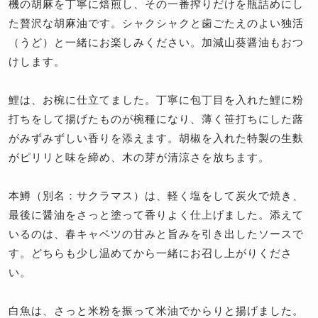
機の胡麻を丁寧に焙煎し、その一番搾りだけを瓶詰めにし
た贅沢な胡麻油です。シャクシャクと歯ごたえのよい独活
（うど）と一緒にお楽しみください。加減山葵醤油もおつ
けします。
鯉は、お椀に仕立てました。丁寧に包丁目を入れた鯉に粉
打ちをして揚げたものが椀種になり、薄く笹打ちにした蕗
がみずみずしい香りを添えます。胡椒を入れた特製の生麩
がピリリと味を締め、木の芽が清涼さを放ちます。
本鱒（別名：サクラマス）は、軽く塩をして炭火で焼き、
最後に醤油をさっと塗って香りよく仕上げました。添えて
いるのは、春キャベツの甘みと旨みを引き出したソースで
す。どちらも少し温めてから一緒にお召し上がりくださ
い。
白魚は、さっと米粉を振って米油でからりと揚げました。