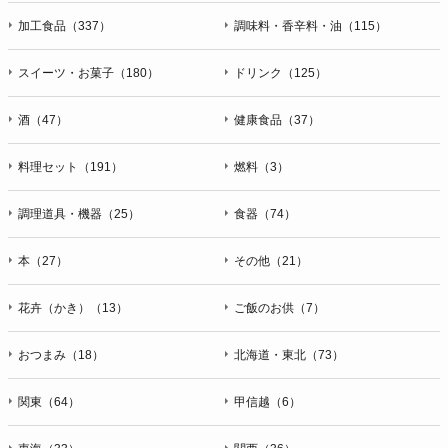
加工食品（337）
調味料・香辛料・油（115）
スイーツ・お菓子（180）
ドリンク（125）
酒（47）
健康食品（37）
料理セット（191）
燃料（3）
調理道具・機器（25）
食器（74）
本（27）
その他（21）
花卉（かき）（13）
ご飯のお供（7）
おつまみ（18）
北海道・東北（73）
関東（64）
甲信越（6）