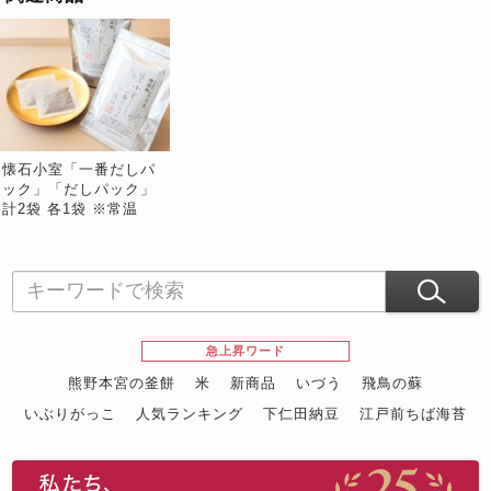
懐石小室「一番だしパ
ック」「だしパック」
計2袋 各1袋 ※常温
急上昇ワード
熊野本宮の釜餅
米
新商品
いづう
飛鳥の蘇
いぶりがっこ
人気ランキング
下仁田納豆
江戸前ちば海苔
スイーツ
ウニ
田舎庵の鰻
鮪
グルメギフトカタログ
名店の味