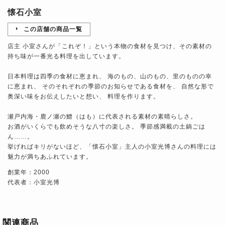
懐石小室
この店舗の商品一覧
店主 小室さんが「これぞ！」という本物の食材を見つけ、その素材の
持ち味が一番光る料理を出しています。
日本料理は四季の食材に恵まれ、 海のもの、山のもの、里のものの幸
に恵まれ、 そのそれぞれの季節のお知らせである食材を、 自然な形で
奥深い味をお伝えしたいと想い、 料理を作ります。
瀬戸内海・鹿ノ瀬の鱧（はも）に代表される素材の素晴らしさ。
お酒がいくらでも飲めそうな八寸の楽しさ。 季節感満載の土鍋ごは
ん……。
挙げればキリがないほど、「懐石小室」主人の小室光博さんの料理には
魅力が満ちあふれています。
創業年：2000
代表者：小室光博
関連商品