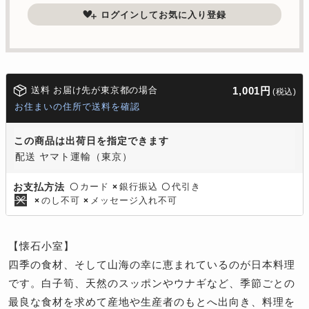
ログインしてお気に入り登録
送料 お届け先が東京都の場合
1,001円
(税込)
お住まいの住所で送料を確認
この商品は出荷日を指定できます
配送 ヤマト運輸（東京）
カード
銀行振込
代引き
お支払方法
〇
×
〇
のし不可
メッセージ入れ不可
×
×
【懐石小室】
四季の食材、そして山海の幸に恵まれているのが日本料理
です。白子筍、天然のスッポンやウナギなど、季節ごとの
最良な食材を求めて産地や生産者のもとへ出向き、料理を