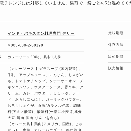
電子レンジには対応していません。湯煎で、袋ごと4,5分温めてく
賞味期限
インド・パキスタン料理専門 デリー
保存方法
M003-600-2-00190
出荷期間
容
カレーソース200g、具材1人前
販売情報
【カレーソース 】ガラスープ (国内製造) 、
牛乳、アップルソース、にんじん、じゃがい
も、トマトケチャップ、ソテーオニオン、チ
キンコンソメ、ウスターソース、香辛料、ク
リーム、カレーパウダー、しょうゆ、ラー
ド、おろしにんにく、ガーリックパウダー、
おろししょうが、食塩/カラメル色素、調味
料(アミノ酸等)、酸味料(一部に小麦·乳成分·
大豆·鶏肉·豚肉·りんごを含む)
【カレーの具】鶏肉(アメリカ、国産)、じゃ
がいも、食塩、カレーパウダー(一部に鶏肉