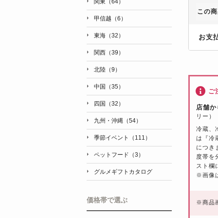
関東（64）
この商
甲信越（6）
東海（32）
お支
関西（39）
北陸（9）
中国（35）
ご
四国（32）
店舗か
リー）
九州・沖縄（54）
冷蔵、
季節イベント（111）
は『冷
につき
ペットフード（3）
度帯を
スト欄
グルメギフトカタログ
※画像
価格帯で選ぶ
※
商品