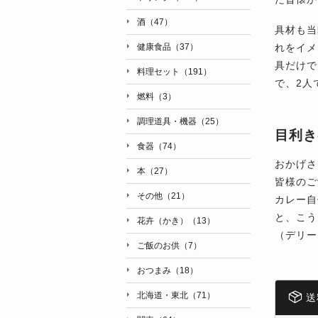
酒（47）
具材も当
れをイメ
健康食品（37）
具だけで
料理セット（191）
で、2人
燃料（3）
調理道具・機器（25）
目利き
食器（74）
おかげさ
本（27）
皆様のご
その他（21）
カレー自
と、こう
花卉（かき）（13）
（デリー
ご飯のお供（7）
おつまみ（18）
北海道・東北（71）
送