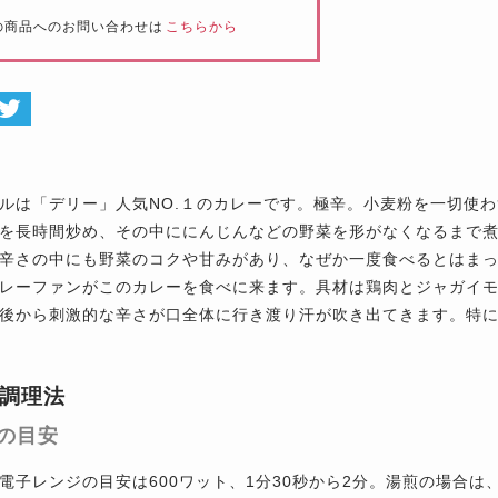
の商品へのお問い合わせは
こちらから
ルは「デリー」人気NO.１のカレーです。極辛。小麦粉を一切使
を長時間炒め、その中ににんじんなどの野菜を形がなくなるまで
辛さの中にも野菜のコクや甘みがあり、なぜか一度食べるとはま
レーファンがこのカレーを食べに来ます。具材は鶏肉とジャガイ
後から刺激的な辛さが口全体に行き渡り汗が吹き出てきます。特
調理法
の目安
電子レンジの目安は600ワット、1分30秒から2分。湯煎の場合は