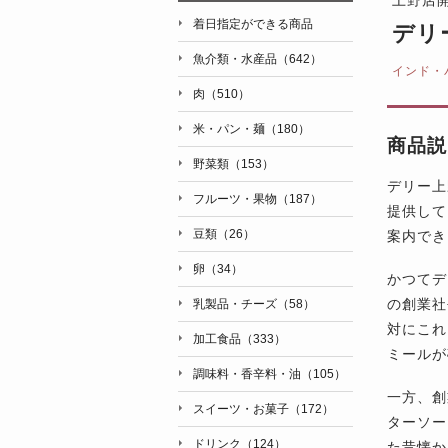
着日指定ができる商品
デリ
魚介類・水産品（642）
インド・
肉（510）
米・パン・麺（180）
商品説
野菜類（153）
デリー上
フルーツ・果物（187）
提供して
豆類（26）
案内でき
卵（34）
かつてデ
の創業社
乳製品・チーズ（58）
対にこれ
加工食品（333）
ミールが
調味料・香辛料・油（105）
一方、創
スイーツ・お菓子（172）
ターソー
ドリンク（124）
た昔懐か