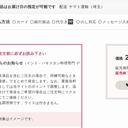
品はお届け日の指定が可能です
配送 ヤマト運輸（埼玉）
払方法
カード
銀行振込
代引き
のし対応
メッセージ入
〇
〇
〇
〇
〇
注文前に必ずお読み下さい
価格
らのお知らせ
（インド・パキスタン料理専門 デ
販売期間：
販売終
冷凍品を含むご注文の場合で、同梱可能なとき
蔵便』でまとめて発送します。なお、重複送料
ましては当サイトのポイントで調整します。温
分けて発送をご希望の場合はご注文時にリクエ
にてご連絡ください。
は調理例です、ライスは付きません。
画像はイメージです。