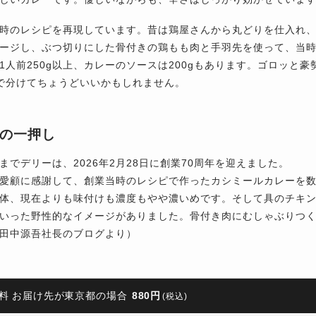
時のレシピを再現しています。昔は鶏屋さんから丸どりを仕入れ
ージし、ぶつ切りにした骨付きの鶏もも肉と手羽先を使って、当
1人前250g以上、カレーのソースは200gもあります。ゴロッと
で分けてちょうどいいかもしれません。
の一押し
までデリーは、2026年2月28日に創業70周年を迎えました。
愛顧に感謝して、創業当時のレシピで作ったカシミールカレーを
体、現在よりも味付けも濃度もやや濃いめです。そして具のチキ
いった野性的なイメージがありました。骨付き肉にむしゃぶりつ
田中源吾社長のブログより）
料 お届け先が東京都の場合
880円
(税込)