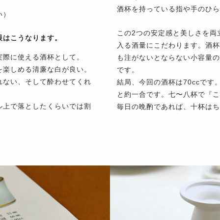
酒杯を持っている指や手のひら
い）
この2つの安定感と美しさを両
眼はこうなります。
入る酒量にこだわります。酒杯
実際に使える酒杯として。
も注がないとならない小容量の
を楽しめる清廉な白が良い。
です。
れない、そして酔わせてくれ
結局、今回の酒杯は70ccで
と約一合です。七〜八杯で『こ
ル上で落としたくらいでは割
毎日の晩酌であれば、十杯はち