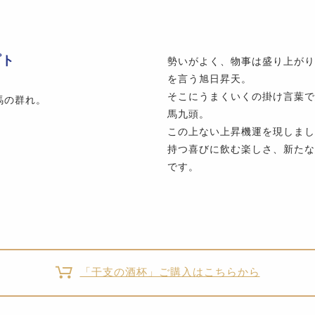
プト
勢いがよく、物事は盛り上がり
を言う旭日昇天。
そこにうまくいくの掛け言葉で
馬の群れ。
馬九頭。
この上ない上昇機運を現しまし
持つ喜びに飲む楽しさ、新たな
です。
「干支の酒杯」ご購入はこちらから