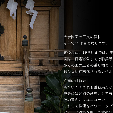
大倉陶園の干支の酒杯
今年で11作目となります。
古今東西、19世紀までは、
実際、日露戦争までは騎兵隊
多くの国の王者の乗り物とし
数少ない神格化されるレベル
９頭の跳ね馬
馬９いく！それも跳ね馬だか
中央には関羽の愛馬として有
その背面にはユニコーン
これこそ強運をパワーアップ
ぐるっと酒杯を回して飲めば