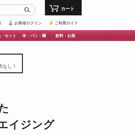
カート
り
お客様ログイン
ご利用ガイド
品・セット
米・パン・麺
飲料・お酒
切なし！
た
エイジング