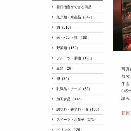
着日指定ができる商品
魚介類・水産品（647）
肉（510）
米・パン・麺（180）
野菜類（162）
フルーツ・果物（198）
豆類（26）
写真
放牧
卵（34）
牛舎
乳製品・チーズ（58）
64
論み
加工食品（332）
調味料・香辛料・油（105）
萩原
スイーツ・お菓子（171）
ドリンク（126）