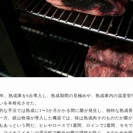
21年、熟成庫を6台導入し、熟成期間の見極めや、熟成庫内の温度
いを本格化させた。
的な手法では熟成に1〜2か月かかる間に菌が発生し、独特な熟成
一方、鏡山牧場が導入した機器では、味は熟成肉そのものだが菌が
もあっという間だ。ヒレやロースで1週間、ロインで2週間、モモで
、マイナスイオンの還元性で酸化や菌の増殖を防ぐ。そのため歩留まり