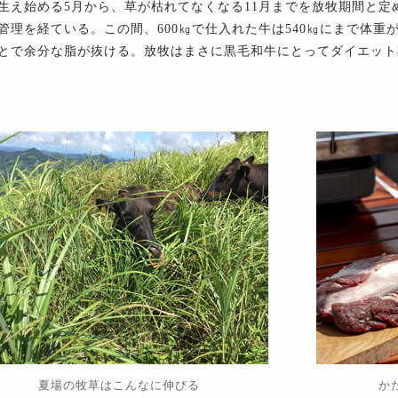
生え始める5月から、草が枯れてなくなる11月までを放牧期間と定
管理を経ている。この間、600㎏で仕入れた牛は540㎏にまで体
とで余分な脂が抜ける。放牧はまさに黒毛和牛にとってダイエット
夏場の牧草はこんなに伸びる
か