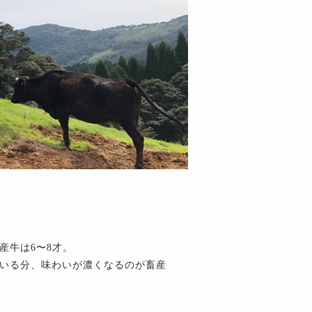
産牛は6〜8才。
いる分、味わいが濃くなるのが畜産