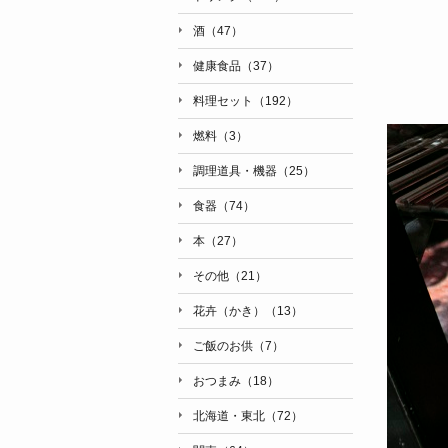
酒（47）
健康食品（37）
料理セット（192）
燃料（3）
調理道具・機器（25）
食器（74）
本（27）
その他（21）
花卉（かき）（13）
ご飯のお供（7）
おつまみ（18）
北海道・東北（72）