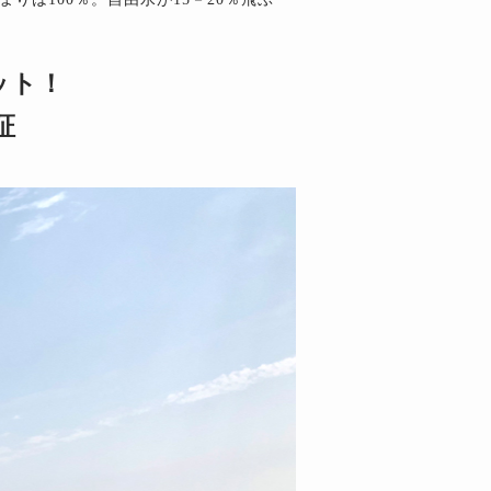
ット！
証