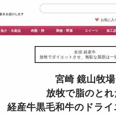
お気に入
魚介・水産品
肉類・卵
果物・野菜
スイーツ
加工
全頭 経産牛
放牧でダイエットさせ、無駄な脂肪は一
宮崎 鏡山牧場
放牧で脂のとれ
経産牛黒毛和牛のドライ