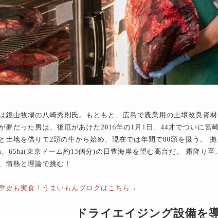
は鏡山牧場の八崎秀則氏。もともと、広島で農業用の土壌改良資材
が夢だった男は、後厄があけた2016年の1月1日、44才でついに
と土地を借りて2頭の牛から始め、現在では年間で80頭を扱う。 
5m、65ha(東京ドーム約13個分)の日豊海岸を望む高台だ。 霜降
、情熱と理論で挑む！
章史も実食！うまいもんブログはこちら→
ドライエイジング設備を