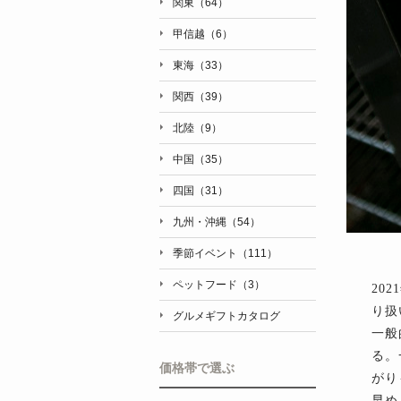
関東（64）
甲信越（6）
東海（33）
関西（39）
北陸（9）
中国（35）
四国（31）
九州・沖縄（54）
季節イベント（111）
ペットフード（3）
20
り扱
グルメギフトカタログ
一般
る。
価格帯で選ぶ
がり
早め