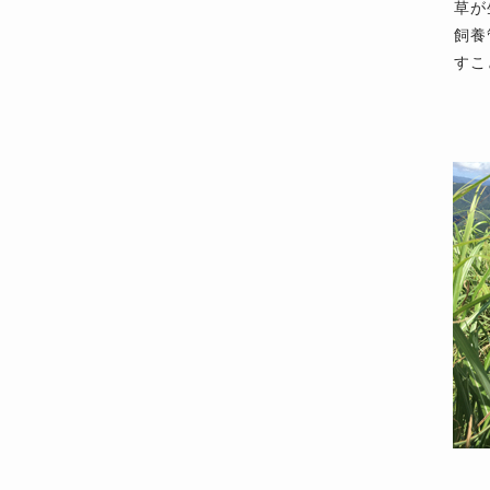
草が
飼養
すこ