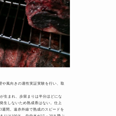
管理や風向きの適性実証実験を行い、取
香が生まれ、歩留まりは半分ほどにな
発生しないため熟成香はない。仕上
3週間。遠赤外線で熟成のスピードを
は100％。自由水が15－20％飛ぶ