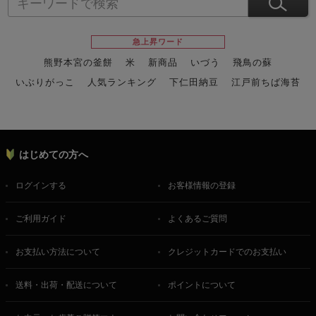
急上昇ワード
熊野本宮の釜餅
米
新商品
いづう
飛鳥の蘇
いぶりがっこ
人気ランキング
下仁田納豆
江戸前ちば海苔
スイーツ
ウニ
田舎庵の鰻
鮪
グルメギフトカタログ
名店の味
はじめての方へ
ログインする
お客様情報の登録
ご利用ガイド
よくあるご質問
お支払い方法について
クレジットカードでのお支払い
送料・出荷・配送について
ポイントについて