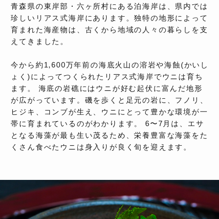
青森県の東岸部・六ヶ所村にある泊海岸は、県内では
珍しいリアス式海岸にあります。独特の地形によって
育まれた海産物は、古くから地域の人々の暮らしを支
えてきました。
今から約1,600万年前の海底火山の溶岩や海蝕(かいし
ょく)によってつくられたリアス式海岸でウニは育ち
ます。 海底の岩礁にはウニが好む起伏に富んだ地形
が広がっています。磯を歩くと足元の岩に、フノリ、
ヒジキ、コンブが生え、ウニにとって豊かな環境が一
帯に育まれているのがわかります。 6〜7月は、エサ
となる海藻が最も生い茂るため、栄養豊富な海藻をた
くさん食べたウニは身入りが良く旬を迎えます。