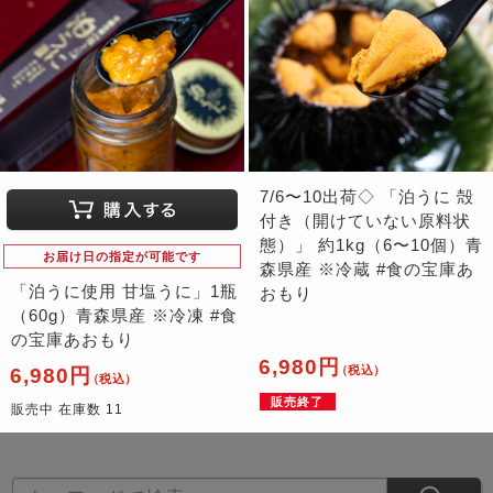
7/6〜10出荷◇ 「泊うに 殻
付き（開けていない原料状
態）」 約1kg（6〜10個）青
お届け日の指定が可能です
森県産 ※冷蔵 #食の宝庫あ
「泊うに使用 甘塩うに」1瓶
おもり
（60g）青森県産 ※冷凍 #食
の宝庫あおもり
6,980円
（税込）
6,980円
（税込）
販売終了
販売中 在庫数 11