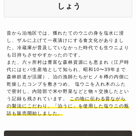
しょう
昔から泊地区では、獲れたてのウニの身を塩水に浸
し、ザルに上げて一夜漬けにする食文化がありまし
た。冷蔵庫が普及していなかった時代でも生ウニより
も日持ちさせやすかったのです。
また、六ヶ所村は豊富な森林資源にも恵まれ（江戸時
代にはヒバ生産地として知られ、昭和10〜39年まで
森林鉄道が活躍）、泊の漁師たちがヒノキ樽の内側に
乾燥したコンブを敷きつめ、 塩ウニを入れ木のふた
で密封し、内陸部で米や野菜などと物々交換したとい
う記録も残されています。
この地に伝わる昔ながら
の製法にこだわり、「泊うに」を使用した塩ウニの瓶
詰も販売開始しました。