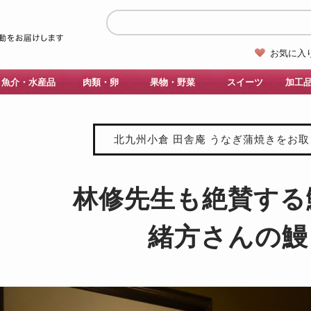
お気に入
魚介・水産品
肉類・卵
果物・野菜
スイーツ
加工
北九州小倉 田舎庵 うなぎ蒲焼きをお
林修先生も絶賛する
緒方さんの鰻