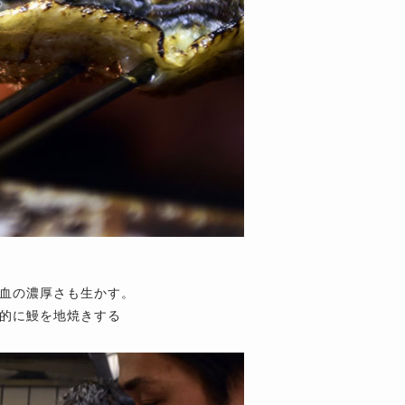
血の濃厚さも生かす。
的に鰻を地焼きする