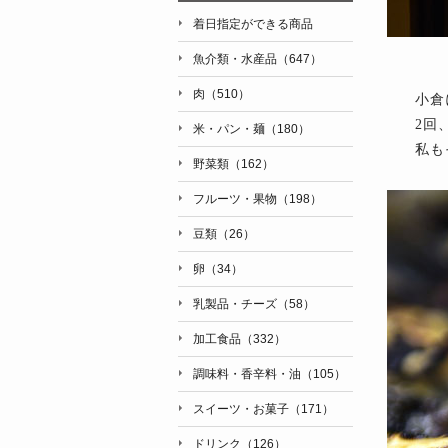
着日指定ができる商品
魚介類・水産品（647）
肉（510）
小倉
2回
米・パン・麺（180）
私も
野菜類（162）
フルーツ・果物（198）
豆類（26）
卵（34）
乳製品・チーズ（58）
加工食品（332）
調味料・香辛料・油（105）
スイーツ・お菓子（171）
ドリンク（126）