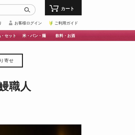
カート
り
お客様ログイン
ご利用ガイド
品・セット
米・パン・麺
飲料・お酒
取り寄せ
鰻職人