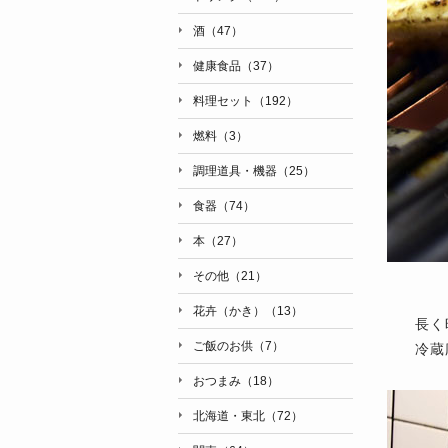
酒（47）
健康食品（37）
料理セット（192）
燃料（3）
調理道具・機器（25）
食器（74）
本（27）
その他（21）
花卉（かき）（13）
長く
ご飯のお供（7）
冷蔵
おつまみ（18）
北海道・東北（72）