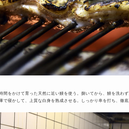
時間をかけて育った天然に近い鰻を使う。捌いてから、鰻を洗わず
庫で寝かして、上質な白身を熟成させる。しっかり串を打ち、徹底