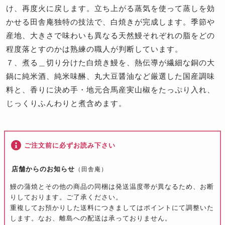
け、再度火に戻します。立ち上がる蒸気を使って蒸しを効
かせる田舎庵独特の技法で、白焼きが完成します。季節や
産地、大きさで味わいも異なる天然鰻それぞれの脂をどの
程度落とすのかは熟練の職人が判断しています。
７、煮る＿
切り分けた白焼き鰻を、熱伝導が繊細な銅の大
鍋に純米酒、純米味醂、丸大豆醤油など厳選した国産調味
料と、香りに決め手・地元合馬産実山椒をたっぷり入れ、
じっくりふんわりと煮含めます。
ご注文前に必ずお読み下さい
店舗からのお知らせ
（田舎庵）
鰻の蒲焼とその他の商品の同梱は発送温度帯が異なるため、お断
りしております。ご了承ください。
重複してお預かりした送料につきましてはポイントにて調整いた
します。なお、離島への配送は承っておりません。