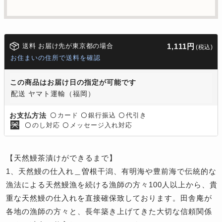
送料 お届け先が東京都の場合
1,111円
(税込)
お住まいの住所で送料を確認
この商品はお届け日の指定が可能です
配送 ヤマト運輸（福岡）
カード
銀行振込
代引き
お支払方法
〇
〇
〇
のし対応
メッセージ入れ対応
〇
〇
【天然鰻茶漬けができるまで】
1、天然鰻の仕入れ＿
曽根干潟、有明海や豊前海で伝統的な
漁法による天然鰻漁を続ける漁師の方々100人以上から、貴
重な天然鰻の仕入れを直接確保致しております。田舎庵が
各地の漁師の方々と、長年築き上げてきた大切な信頼関係