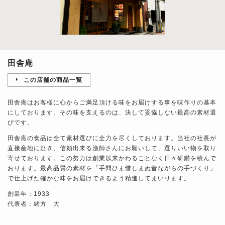
田舎庵
この店舗の商品一覧
田舎庵はお客様に心からご満足頂ける味をお届けする事を味作りの基本
にしております。その味を支えるのは、決して妥協しない最高の素材選
びです。
田舎庵の食品は全て素材選びに全力を尽くしております。当社の社長が
直接産地に赴き、信頼出来る漁師さんにお願いして、選りいい物を取り
寄せております。この努力は創業以来かわることなく日々研鑚を積んで
おります。最高品質の素材を「手間ひま惜しまぬ昔ながらの手づくり」
で仕上げた確かな味をお届けできるよう精進してまいります。
創業年：1933
代表者：緒方 大