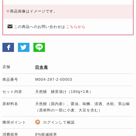
※
商品画像はイメージです。
この商品へのお問い合わせは
こちらから
店舗
田舎庵
商品番号
M004-297-2-00003
セット内容
天然鰻 鰻茶漬け（180g×1本）
原材料名
天然鰻（国内産）、醤油、味醂、清酒、水飴、実山椒
（原材料の一部に小麦、大豆を含む）
獲得ポイント
ログインして確認
消費税率
8%軽減税率