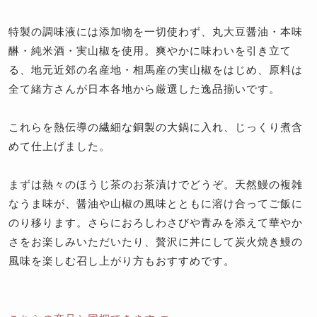
特製の調味液には添加物を一切使わず、丸大豆醤油・本味
醂・純米酒・実山椒を使用。爽やかに味わいを引き立て
る、地元近郊の名産地・相馬産の実山椒をはじめ、原料は
全て緒方さんが日本各地から厳選した逸品揃いです。
これらを熱伝導の繊細な銅製の大鍋に入れ、じっくり煮含
めて仕上げました。
まずは熱々のほうじ茶のお茶漬けでどうぞ。天然鰻の複雑
なうま味が、醤油や山椒の風味とともに溶け合ってご飯に
のり移ります。さらにおろしわさびや青みを添えて華やか
さをお楽しみいただいたり、贅沢に丼にして炭火焼き鰻の
風味を楽しむ召し上がり方もおすすめです。