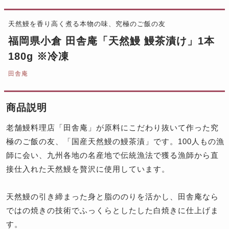
天然鰻を香り高く煮る本物の味、究極のご飯の友
福岡県小倉 田舎庵「天然鰻 鰻茶漬け」1本
180g ※冷凍
田舎庵
商品説明
老舗鰻料理店「田舎庵」が原料にこだわり抜いて作った究
極のご飯の友、「国産天然鰻の鰻茶漬」です。100人もの漁
師に会い、九州各地の名産地で伝統漁法で獲る漁師から直
接仕入れた天然鰻を贅沢に使用しています。
天然鰻の引き締まった身と脂ののりを活かし、田舎庵なら
ではの焼きの技術でふっくらとしたした白焼きに仕上げま
す。