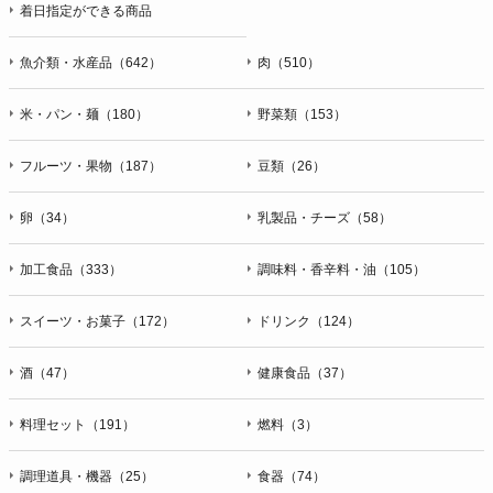
着日指定ができる商品
魚介類・水産品（642）
肉（510）
米・パン・麺（180）
野菜類（153）
フルーツ・果物（187）
豆類（26）
卵（34）
乳製品・チーズ（58）
加工食品（333）
調味料・香辛料・油（105）
スイーツ・お菓子（172）
ドリンク（124）
酒（47）
健康食品（37）
料理セット（191）
燃料（3）
調理道具・機器（25）
食器（74）