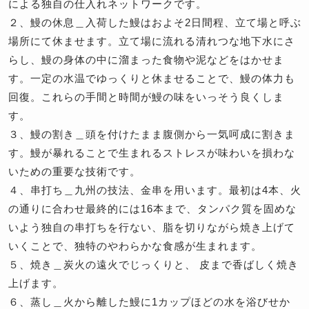
による独自の仕入れネットワークです。
２、鰻の休息＿
入荷した鰻はおよそ2日間程、立て場と呼ぶ
場所にて休ませます。立て場に流れる清れつな地下水にさ
らし、鰻の身体の中に溜まった食物や泥などをはかせま
す。一定の水温でゆっくりと休ませることで、鰻の体力も
回復。これらの手間と時間が鰻の味をいっそう良くしま
す。
３、鰻の割き＿
頭を付けたまま腹側から一気呵成に割きま
す。鰻が暴れることで生まれるストレスが味わいを損わな
いための重要な技術です。
４、串打ち＿
九州の技法、金串を用います。最初は4本、火
の通りに合わせ最終的には16本まで、タンパク質を固めな
いよう独自の串打ちを行ない、脂を切りながら焼き上げて
いくことで、独特のやわらかな食感が生まれます。
５、焼き＿
炭火の遠火でじっくりと、 皮まで香ばしく焼き
上げます。
６、蒸し＿
火から離した鰻に1カップほどの水を浴びせか