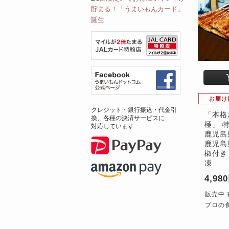
お届け
クレジット・銀行振込・代金引
「本格
換、各種の決済サービスに
極」 特
対応しています
鹿児島
鹿児島
椒付き
凍
4,98
販売中 
プロの