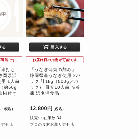
が可能です
お届け日の指定が可能です
「串打ち
「うなぎ蒲焼の刻み」
静岡県浜
静岡県産うなぎ使用 2パ
用 1人前
ック 計1kg（500g／パ
g（約60g
ック） 目安10人前 ※冷
山椒付き
凍 浜名湖食品
12,800円
料・税込）
（税込）
6
販売中 在庫数 34
り寄せ店
プロの食材お取り寄せ店