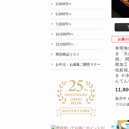
3,000円〜
5,000円〜
7,000円〜
10,000円〜
お届け
15,000円〜
有明海
き「天
県別商品リスト
焼」 
県加工 
お中元・お歳暮ご贈答マナー
化粧箱
き ※
んてん
11,8
販売中 
プロの