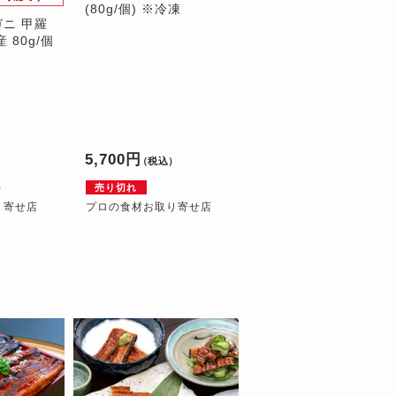
(80g/個) ※冷凍
ニ 甲羅
 80g/個
5,700円
（税込）
）
0
売り切れ
り寄せ店
プロの食材お取り寄せ店