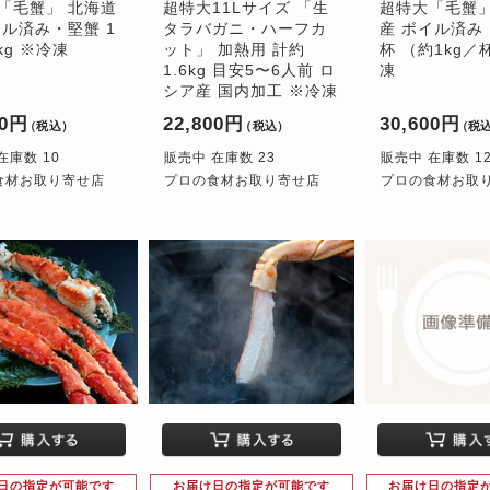
「毛蟹」 北海道
超特大11Lサイズ 「生
超特大「毛蟹」
イル済み・堅蟹 1
タラバガニ・ハーフカ
産 ボイル済み
kg ※冷凍
ット」 加熱用 計約
杯 （約1kg／
1.6kg 目安5〜6人前 ロ
凍
シア産 国内加工 ※冷凍
00円
22,800円
30,600円
（税込）
（税込）
（税
在庫数 10
販売中 在庫数 23
販売中 在庫数 1
食材お取り寄せ店
プロの食材お取り寄せ店
プロの食材お取
日の指定が可能です
お届け日の指定が可能です
お届け日の指定