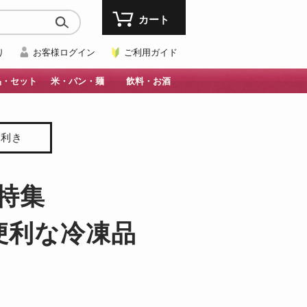
カート
り
お客様ログイン
ご利用ガイド
品・セット
米・パン・麺
飲料・お酒
目利き
特集
便利な冷凍品