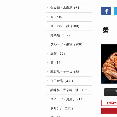
魚介類・水産品（641）
肉（510）
米・パン・麺（180）
蟹
野菜類（162）
フルーツ・果物（206）
豆類（26）
卵（34）
乳製品・チーズ（58）
加工食品（333）
調味料・香辛料・油（105）
スイーツ・お菓子（171）
お届け
ドリンク（126）