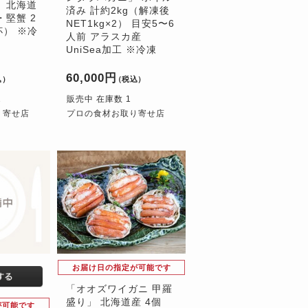
 北海道
済み 計約2kg（解凍後
・堅蟹 2
NET1kg×2） 目安5〜6
杯） ※冷
人前 アラスカ産
UniSea加工 ※冷凍
60,000円
込）
（税込）
2
販売中 在庫数 1
り寄せ店
プロの食材お取り寄せ店
お届け日の指定が可能です
「オオズワイガニ 甲羅
盛り」 北海道産 4個
が可能です