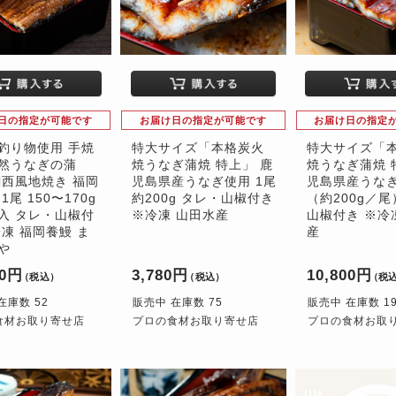
日の指定が可能です
お届け日の指定が可能です
お届け日の指定
釣り物使用 手焼
特大サイズ「本格炭火
特大サイズ「
然うなぎの蒲
焼うなぎ蒲焼 特上」 鹿
焼うなぎ蒲焼 
関西風地焼き 福岡
児島県産うなぎ使用 1尾
児島県産うなぎ
1尾 150〜170g
約200g タレ・山椒付き
（約200g／尾
入 タレ・山椒付
※冷凍 山田水産
山椒付き ※冷
冷凍 福岡養鰻 ま
産
や
00円
3,780円
10,800円
（税込）
（税込）
（税
在庫数 52
販売中 在庫数 75
販売中 在庫数 1
食材お取り寄せ店
プロの食材お取り寄せ店
プロの食材お取