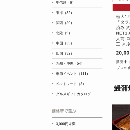
甲信越（6）
東海（32）
極大1
「タラ
関西（39）
済み 
NET1
北陸（9）
人前 
中国（35）
工 ※
20,0
四国（32）
販売中 
九州・沖縄（54）
プロの
季節イベント（111）
ペットフード（3）
鰻蒲
グルメギフトカタログ
価格帯で選ぶ
3,000円未満