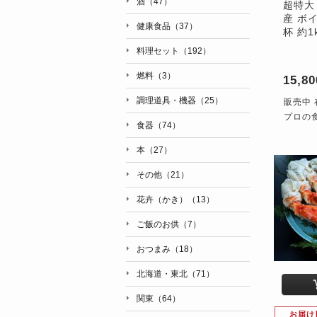
酒（47）
超特大
産 ボ
健康食品（37）
杯 約1
料理セット（192）
燃料（3）
15,8
調理道具・機器（25）
販売中 
プロの
食器（74）
本（27）
その他（21）
花卉（かき）（13）
ご飯のお供（7）
おつまみ（18）
北海道・東北（71）
関東（64）
お届け