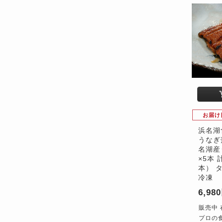
お届け
浜名湖
うなぎ
名湖産
×5本 
本） 
冷凍
6,98
販売中 
プロの