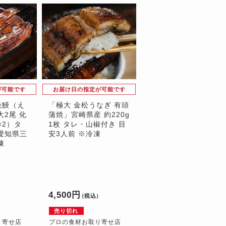
が可能です
お届け日の指定が可能です
艶鰻（え
「極大 金松うなぎ 有頭
大2尾 化
蒲焼」宮崎県産 約220g
×2）タ
1枚 タレ・山椒付き 目
愛知県三
安3人前 ※冷凍
凍
4,500円
）
（税込）
売り切れ
り寄せ店
プロの食材お取り寄せ店