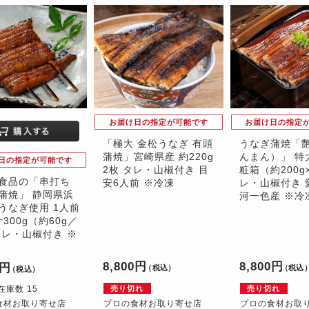
お届け日の指定が可能です
お届け日の指定
「極大 金松うなぎ 有頭
うなぎ蒲焼「
蒲焼」宮崎県産 約220g
んまん）」 特
日の指定が可能です
2枚 タレ・山椒付き 目
粧箱（約200g
食品の「串打ち
安6人前 ※冷凍
レ・山椒付き 
蒲焼」 静岡県浜
河一色産 ※冷
うなぎ使用 1人前
計300g（約60g／
タレ・山椒付き ※
8,800円
8,800円
0円
（税込）
（税込
（税込）
在庫数 15
売り切れ
売り切れ
食材お取り寄せ店
プロの食材お取り寄せ店
プロの食材お取