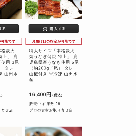
が可能です
お届け日の指定が可能です
本格炭火
特大サイズ「本格炭火
特上」 鹿
焼うなぎ蒲焼 特上」 鹿
使用 3尾
児島県産うなぎ使用 5尾
） タレ・
（約200g／尾） タレ・
凍 山田水
山椒付き ※冷凍 山田水
産
16,400円
込）
（税込）
9
販売中 在庫数 29
り寄せ店
プロの食材お取り寄せ店