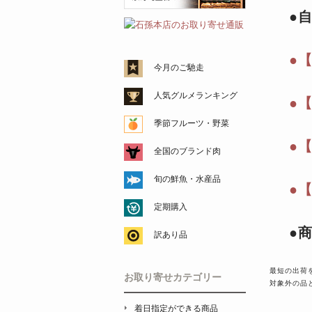
●
●
今月のご馳走
人気グルメランキング
●
季節フルーツ・野菜
●
全国のブランド肉
旬の鮮魚・水産品
●
定期購入
●
訳あり品
最短の出荷
お取り寄せカテゴリー
対象外の品
着日指定ができる商品