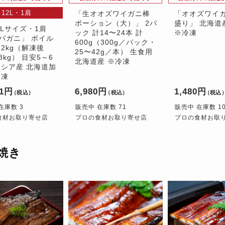
12L・1肩
「生オオズワイガニ棒
「オオズワイガ
ポーション（大）」 2パ
盛り」 北海道産
2Lサイズ・1肩
ック 計14〜24本 計
※冷凍
バガニ」 ボイル
600g（300g／パック・
約2kg（解凍後
25〜42g／本） 生食用
.8kg） 目安5～6
北海道産 ※冷凍
ロシア産 北海道加
冷凍
01円
6,980円
1,480円
（税込）
（税込）
（税込
在庫数 3
販売中 在庫数 71
販売中 在庫数 1
食材お取り寄せ店
プロの食材お取り寄せ店
プロの食材お取
焼き