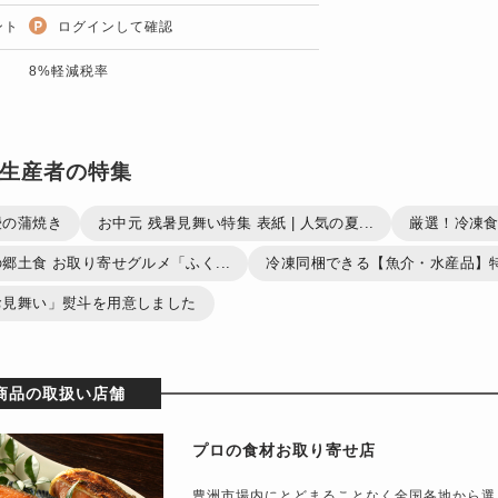
ント
ログインして確認
8%軽減税率
生産者の特集
鰻の蒲焼き
お中元 残暑見舞い特集 表紙 | 人気の夏...
厳選！冷凍食
郷土食 お取り寄せグルメ「ふく...
冷凍同梱できる【魚介・水産品】
お見舞い」熨斗を用意しました
商品の取扱い店舗
プロの食材お取り寄せ店
豊洲市場内にとどまることなく全国各地から選