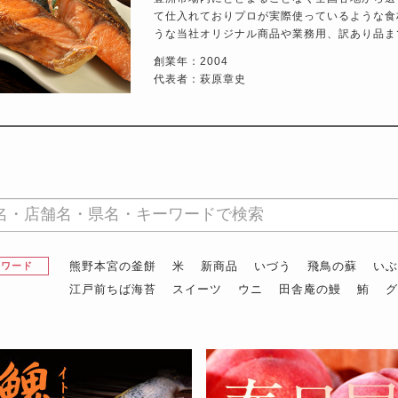
て仕入れておりプロが実際使っているような食
うな当社オリジナル商品や業務用、訳あり品ま
創業年：2004
代表者：萩原章史
熊野本宮の釜餅
米
新商品
いづう
飛鳥の蘇
い
昇ワード
江戸前ちば海苔
スイーツ
ウニ
田舎庵の鰻
鮪