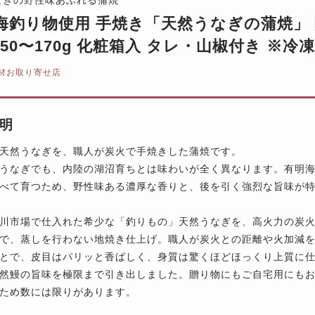
海釣り物使用 手焼き「天然うなぎの蒲焼」 
 150〜170g 化粧箱入 タレ・山椒付き ※
材お取り寄せ店
明
天然うなぎを、職人が炭火で手焼きした蒲焼です。
うなぎでも、内陸の湖沼育ちとは味わいが全く異なります。有明
べて育つため、野性味ある濃厚な香りと、後を引く強烈な旨味が
川市場で仕入れた希少な「釣りもの」天然うなぎを、高火力の炭火
で、蒸しを行わない地焼き仕上げ。職人が炭火との距離や火加減
とで、皮目はパリッと香ばしく、身質は驚くほどほっくり上質に
然鰻の旨味を極限まで引き出しました。贈り物にもご自宅用にも
ため数には限りがあります。