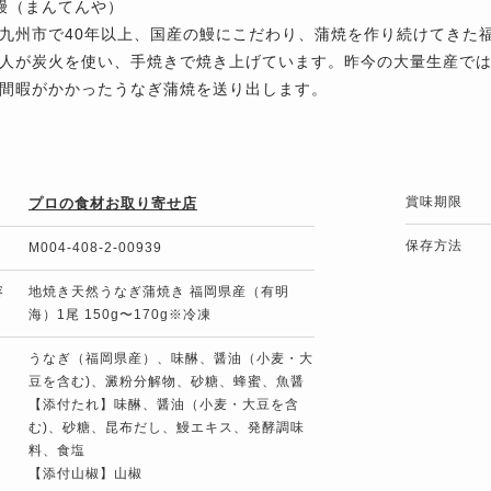
鰻（まんてんや）
九州市で40年以上、国産の鰻にこだわり、蒲焼を作り続けてきた
人が炭火を使い、手焼きで焼き上げています。昨今の大量生産で
間暇がかかったうなぎ蒲焼を送り出します。
賞味期限
プロの食材お取り寄せ店
保存方法
M004-408-2-00939
容
地焼き天然うなぎ蒲焼き 福岡県産（有明
海）1尾 150g〜170g※冷凍
うなぎ（福岡県産）、味醂、醤油（小麦・大
豆を含む)、澱粉分解物、砂糖、蜂蜜、魚醤
【添付たれ】味醂、醤油（小麦・大豆を含
む)、砂糖、昆布だし、鰻エキス、発酵調味
料、食塩
【添付山椒】山椒