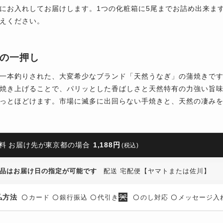
にお入れしてお届けします。1つの化粧箱に5尾までお詰め出来ま
えください。
の一押し
一本釣りされた、大変希少なブランド「天然うなぎ」の蒲焼きです
焼き上げることで、パリッとした香ばしさと天然特有の力強い旨
っとほどけます。市場に滅多に出回らない手焼きと、天然の凄み
料 お届け先が東京都の場合
1,188円
(税込)
品はお届け日の指定が可能です
配送 宅配便【ヤマトまたは佐川】
払方法
カード
銀行振込
代引き
のし対応
メッセージ入
〇
〇
〇
〇
〇