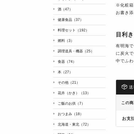
※化粧箱
酒（47）
お書き添
健康食品（37）
料理セット（192）
目利き
燃料（3）
有明海で
調理道具・機器（25）
に炭火で
中でふわ
食器（74）
本（27）
その他（21）
送
花卉（かき）（13）
この商
ご飯のお供（7）
おつまみ（18）
お支
北海道・東北（72）