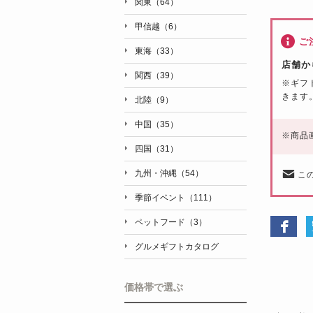
関東（64）
甲信越（6）
ご
東海（33）
店舗か
関西（39）
※
ギフ
きます
北陸（9）
中国（35）
※
商品
四国（31）
九州・沖縄（54）
こ
季節イベント（111）
ペットフード（3）
グルメギフトカタログ
価格帯で選ぶ