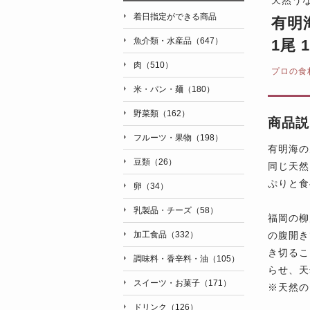
着日指定ができる商品
有明
魚介類・水産品（647）
1尾
肉（510）
プロの食
米・パン・麺（180）
野菜類（162）
商品説
フルーツ・果物（198）
有明海の
豆類（26）
同じ天然
ぷりと食
卵（34）
乳製品・チーズ（58）
福岡の柳
の腹開き
加工食品（332）
き切るこ
調味料・香辛料・油（105）
らせ、天
スイーツ・お菓子（171）
※天然の
ドリンク（126）