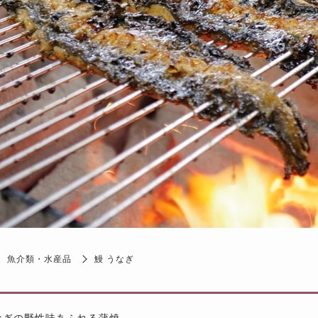
魚介類・水産品
鰻 うなぎ
なぎの野性味あふれる蒲焼