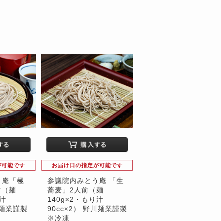
が可能です
お届け日の指定が可能です
う庵「極
参議院内みとう庵 「生
前（麺
蕎麦」2人前（麺
り汁
140g×2・もり汁
川麺業謹製
90cc×2） 野川麺業謹製
※冷凍