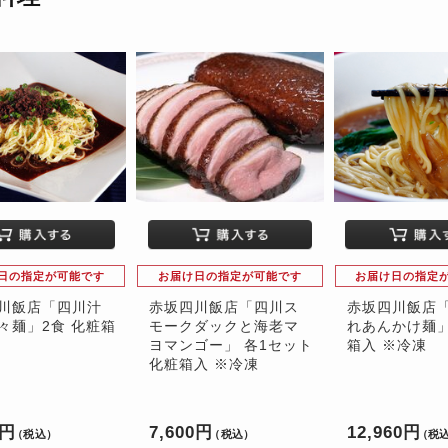
日の指定が可能です
お届け日の指定が可能です
お届け日の指定
川飯店「四川汁
赤坂四川飯店「四川ス
赤坂四川飯店
々麺」2食 化粧箱
モークダックと海老マ
れあんかけ麺」
ヨマンゴー」 各1セット
箱入 ※冷凍
化粧箱入 ※冷凍
2円
7,600円
12,960円
（税込）
（税込）
（税