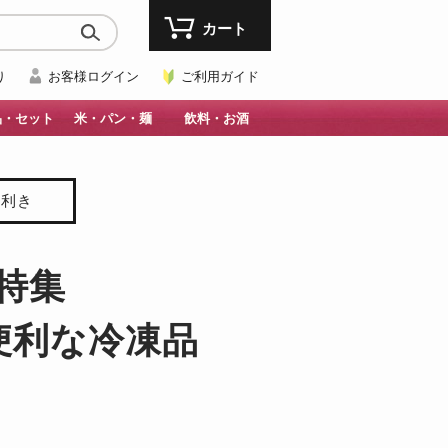
カート
り
お客様ログイン
ご利用ガイド
品・セット
米・パン・麺
飲料・お酒
目利き
特集
便利な冷凍品