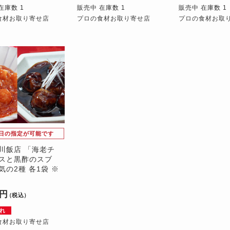
在庫数 1
販売中 在庫数 1
販売中 在庫数 1
食材お取り寄せ店
プロの食材お取り寄せ店
プロの食材お取
日の指定が可能です
川飯店 「海老チ
スと黒酢のスブ
気の2種 各1袋 ※
2円
（税込）
れ
食材お取り寄せ店