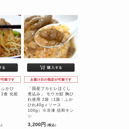
が可能です
お届け日の指定が可能です
「ふかひ
「国産フカヒレほぐし
2食 化粧
煮込み」 モウカ鮫 胸ひ
れ使用 2袋（1袋：ふか
ひれ40g＋ソース
100g）※冷凍 信和キン
シ
3,200円
込）
（税込）