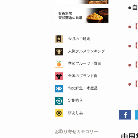
●
●
今月のご馳走
●
人気グルメランキング
季節フルーツ・野菜
●
全国のブランド肉
●
旬の鮮魚・水産品
定期購入
訳あり品
お取り寄せカテゴリー
中国