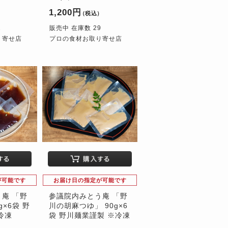
1,200円
）
（税込）
2
販売中 在庫数 29
り寄せ店
プロの食材お取り寄せ店
が可能です
お届け日の指定が可能です
庵 「野
参議院内みとう庵 「野
g×6袋 野
川の胡麻つゆ」 90g×6
冷凍
袋 野川麺業謹製 ※冷凍