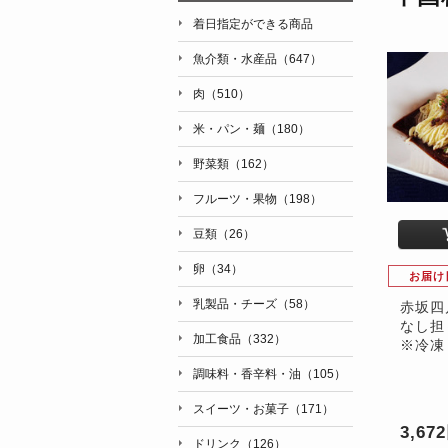
着日指定ができる商品
魚介類・水産品（647）
肉（510）
米・パン・麺（180）
野菜類（162）
フルーツ・果物（198）
豆類（26）
卵（34）
お届け
乳製品・チーズ（58）
赤坂四
なし担
加工食品（332）
※冷凍
調味料・香辛料・油（105）
スイーツ・お菓子（171）
3,67
ドリンク（126）