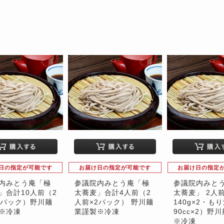
日の指定が可能です
お届け日の指定が可能です
お届け日の指定
内みとう庵「極
参議院内みとう庵「極
参議院内みと
」合計10人前（2
太蕎麦」合計4人前（2
太蕎麦」 2人
5パック）野川麺
人前×2パック） 野川麺
140g×2・も
※冷凍
業謹製※冷凍
90cc×2）野
※冷凍