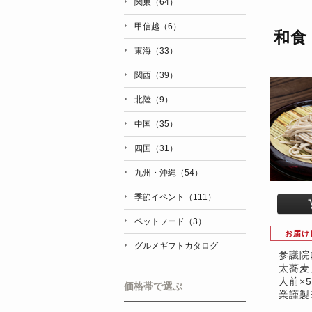
関東（64）
甲信越（6）
和食
東海（33）
関西（39）
北陸（9）
中国（35）
四国（31）
九州・沖縄（54）
季節イベント（111）
ペットフード（3）
お届け
グルメギフトカタログ
参議院
太蕎麦
人前×
価格帯で選ぶ
業謹製