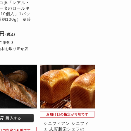
コ豚「レアル・
ータのロールキ
 10個入」1パッ
約100g） ※冷
0円
（税込）
在庫数 3
食材お取り寄せ店
お届け日の指定が可能です
シニフィアン シニフィ
エ 志賀勝栄シェフの
日の指定が可能です