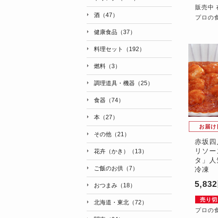
販売中 
酒（47）
プロの
健康食品（37）
料理セット（192）
燃料（3）
調理道具・機器（25）
食器（74）
本（27）
お届け
その他（21）
赤坂四
リソー
花卉（かき）（13）
タ」人
ご飯のお供（7）
冷凍
5,83
おつまみ（18）
売り切
北海道・東北（72）
プロの