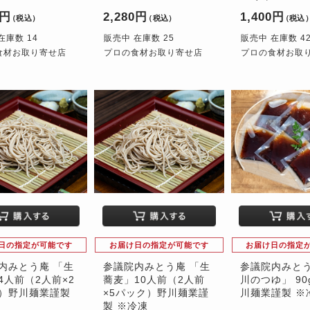
0円
2,280円
1,400円
（税込）
（税込）
（税込
在庫数 14
販売中 在庫数 25
販売中 在庫数 4
食材お取り寄せ店
プロの食材お取り寄せ店
プロの食材お取
日の指定が可能です
お届け日の指定が可能です
お届け日の指定
内みとう庵 「生
参議院内みとう庵 「生
参議院内みとう
4人前（2人前×2
蕎麦」10人前（2人前
川のつゆ」 90
）野川麺業謹製
×5パック）野川麺業謹
川麺業謹製 ※
製 ※冷凍