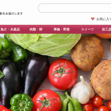
お気に入
魚介・水産品
肉類・卵
果物・野菜
スイーツ
加工