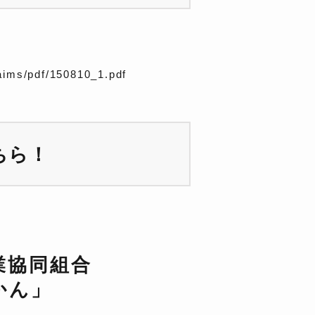
laims/pdf/150810_1.pdf
ちら！
業協同組合
かん」